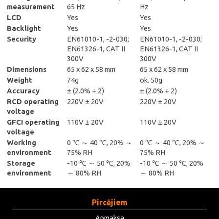
measurement
65 Hz
Hz
LCD
Yes
Yes
Backlight
Yes
Yes
Security
EN61010-1, -2-030;
EN61010-1, -2-030;
EN61326-1, CAT II
EN61326-1, CAT II
300V
300V
Dimensions
65 x 62 x 58 mm
65 x 62 x 58 mm
Weight
74g
ok. 50g
Accuracy
± (2.0% + 2)
± (2.0% + 2)
RCD operating
220V ± 20V
220V ± 20V
voltage
GFCI operating
110V ± 20V
110V ± 20V
voltage
Working
0 ℃ ～ 40 ℃, 20% ～
0 ℃ ～ 40 ℃, 20% ～
environment
75% RH
75% RH
Storage
-10 ℃ ～ 50 ℃, 20%
-10 ℃ ～ 50 ℃, 20%
environment
～ 80% RH
～ 80% RH
Pircējiem
Apmaksa