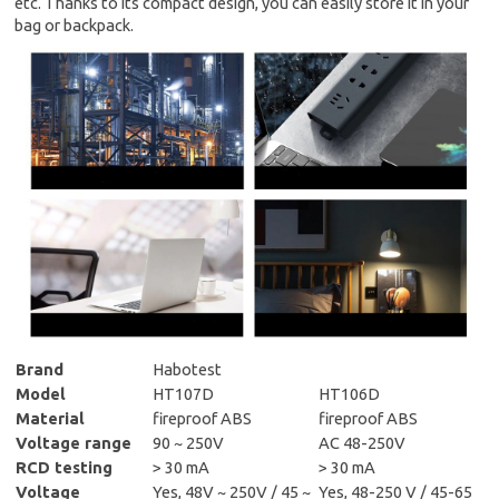
etc. Thanks to its compact design, you can easily store it in your
bag or backpack.
Brand
Habotest
Model
HT107D
HT106D
Material
fireproof ABS
fireproof
ABS
Voltage range
90 ~ 250V
AC 48-250V
RCD testing
> 30 mA
> 30 mA
Voltage
Yes, 48V ~ 250V / 45 ~
Yes, 48-250 V / 45-65