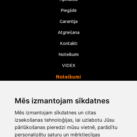
Piegāde
Garantija
Atgriešana
Kontakti
Noteikumi
VIDEX
Noteikumi
Privātums
Noteikumi
Mēs izmantojam sīkdatnes
Sīkdatnes
Mēs izmantojam sīkdatnes un citas
Mainīt sīkdatņu iestatījumus
izsekošanas tehnoloģijas, lai uzlabotu Jūsu
pārlūkošanas pieredzi mūsu vietnē, parādītu
personalizētu saturu un mērķtiecīgas