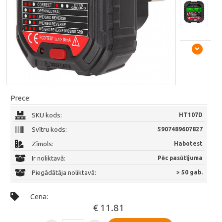
Prece:
SKU kods:
HT107D
Svītru kods:
5907489607827
Zīmols:
Habotest
Ir noliktavā:
Pēc pasūtījuma
Piegādātāja noliktavā:
> 50 gab.
Cena:
€ 11.81