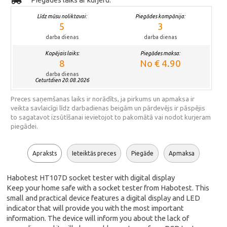
Līdz mūsu noliktavai:
Piegādes kompānija:
5
3
darba dienas
darba dienas
Kopējais laiks:
Piegādes maksa:
8
No € 4.90
darba dienas
Ceturtdien 20.08.2026
Preces saņemšanas laiks ir norādīts, ja pirkums un apmaksa ir
veikta savlaicīgi līdz darbadienas beigām un pārdevējs ir pāspējis
to sagatavot izsūtīšanai ievietojot to pakomātā vai nodot kurjeram
piegādei.
Apraksts
Ieteiktās preces
Piegāde
Apmaksa
Habotest HT107D socket tester with digital display
Keep your home safe with a socket tester from Habotest. This
small and practical device features a digital display and LED
indicator that will provide you with the most important
information. The device will inform you about the lack of