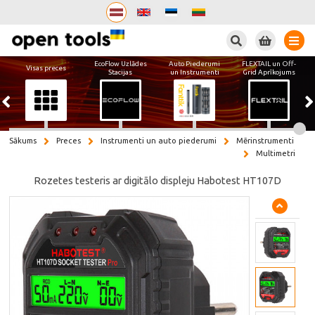
Meklēt
EcoFlow Uzlādes
Auto Piederumi
FLEXTAIL un Off-
Visas preces
Stacijas
un Instrumenti
Grid Aprīkojums
Sākums
Preces
Instrumenti un auto piederumi
Mērinstrumenti
Multimetri
Rozetes testeris ar digitālo displeju Habotest HT107D