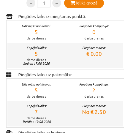
-
+
Ielikt grozā
Piegādes laiks izsniegšanas punktā:
Līdz mūsu noliktavai:
Piegādes kompānija:
5
0
darba dienas
darba dienas
Kopējais laiks:
Piegādes maksa:
5
€ 0.00
darba dienas
Šodien 17.08.2026
Piegādes laiks uz pakomātu:
Līdz mūsu noliktavai:
Piegādes kompānija:
5
2
darba dienas
darba dienas
Kopējais laiks:
Piegādes maksa:
7
No € 2.50
darba dienas
Trešdien 19.08.2026
Piegādes laiks ar kurjeru: