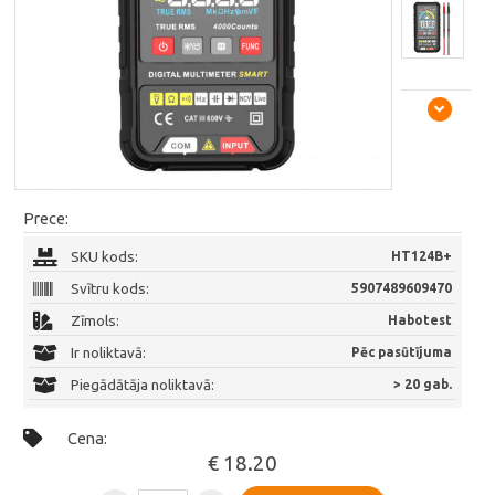
Prece:
SKU kods:
HT124B+
Svītru kods:
5907489609470
Zīmols:
Habotest
Ir noliktavā:
Pēc pasūtījuma
Piegādātāja noliktavā:
> 20 gab.
Cena:
€ 18.20