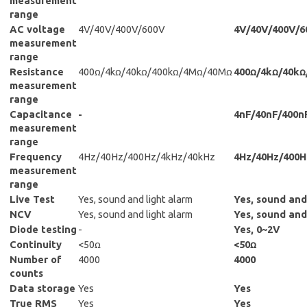
measurement
range
AC voltage
4V/40V/400V/600V
4V/40V/400V/6
measurement
range
Resistance
400ꭥ/4kꭥ/40kꭥ/400kꭥ/4Mꭥ/40Mꭥ
400ꭥ/4kꭥ/40k
measurement
range
Capacitance
-
4nF/40nF/400n
measurement
range
Frequency
4Hz/40Hz/400Hz/4kHz/40kHz
4Hz/40Hz/400
measurement
range
Live Test
Yes, sound and light alarm
Yes, sound and
NCV
Yes, sound and light alarm
Yes, sound and
Diode testing
-
Yes, 0~2V
Continuity
<50ꭥ
<50ꭥ
Number of
4000
4000
counts
Data storage
Yes
Yes
True RMS
Yes
Yes