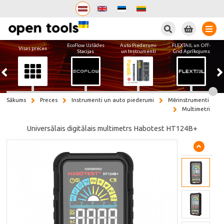
Meklēt
EcoFlow Uzlādes
Auto Piederumi
FLEXTAIL un Off-
Visas preces
Stacijas
un Instrumenti
Grid Aprīkojums
Sākums
Preces
Instrumenti un auto piederumi
Mērinstrumenti
Multimetri
Universālais digitālais multimetrs Habotest HT124B+