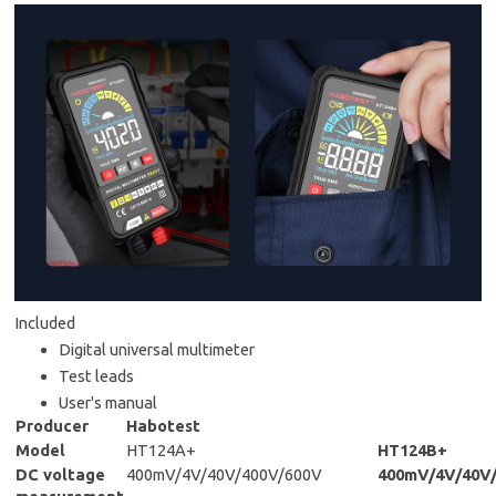
Included
Digital universal multimeter
Test leads
User's manual
Producer
Habotest
Model
HT124A+
HT124B+
DC voltage
400mV/4V/40V/400V/600V
400mV/4V/40V