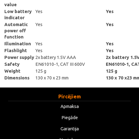
value
Low battery
Yes
Yes
indicator
Automatic
Yes
Yes
power off
function
Illumination
Yes
Yes
Flashlight
Yes
Yes
Power supply
2x battery 1.5V AAA
2x battery 1.
Safety
EN61010-1, CAT III 600V
EN61010-1, CAT
Weight
125 g
125 g
Dimensions
130 x 70 x 23 mm
130 x 70 x23 m
Pircējiem
Apmaksa
Piegāde
Garantija