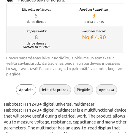
Līdz mūsu noliktavai:
Piegādes kompānija:
5
3
darba dienas
darba dienas
Kopējais laiks:
Piegādes maksa:
8
No € 4.90
darba dienas
Otrdien 18.08.2026
Preces saņemšanas laiks ir norādīts, ja pirkums un apmaksa ir
veikta savlaicīgi līdz darbadienas beigām un pārdevējs ir pāspējis
to sagatavot izsūtīšanai ievietojot to pakomātā vai nodot kurjeram
piegādei.
Apraksts
Ieteiktās preces
Piegāde
Apmaksa
Habotest HT124B+ digital universal multimeter
Habotest HT124B+ digital multimeter is a multifunctional device
that will prove useful during electrical work. The product allows
you to measure voltage, resistance, capacitance and many other
parameters. The multimeter has an easy-to-read display that