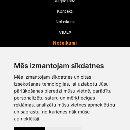
Atgriešana
Kontakti
Noteikumi
VIDEX
Noteikumi
Privātums
Noteikumi
Mēs izmantojam sīkdatnes
Sīkdatnes
Mēs izmantojam sīkdatnes un citas
Mainīt sīkdatņu iestatījumus
izsekošanas tehnoloģijas, lai uzlabotu Jūsu
pārlūkošanas pieredzi mūsu vietnē, parādītu
personalizētu saturu un mērķtiecīgas
info@opentools.lv
+371 26272360
reklāmas, analizētu mūsu vietnes apmeklētību
un saprastu, no kurienes nāk mūsu
apmeklētāji.