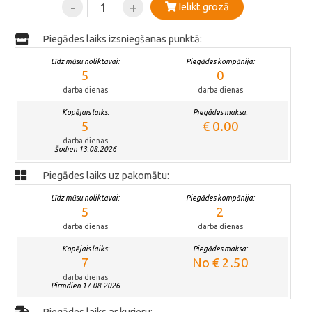
-
+
Ielikt grozā
Piegādes laiks izsniegšanas punktā:
Līdz mūsu noliktavai:
Piegādes kompānija:
5
0
darba dienas
darba dienas
Kopējais laiks:
Piegādes maksa:
5
€ 0.00
darba dienas
Šodien 13.08.2026
Piegādes laiks uz pakomātu:
Līdz mūsu noliktavai:
Piegādes kompānija:
5
2
darba dienas
darba dienas
Kopējais laiks:
Piegādes maksa:
7
No € 2.50
darba dienas
Pirmdien 17.08.2026
Piegādes laiks ar kurjeru: