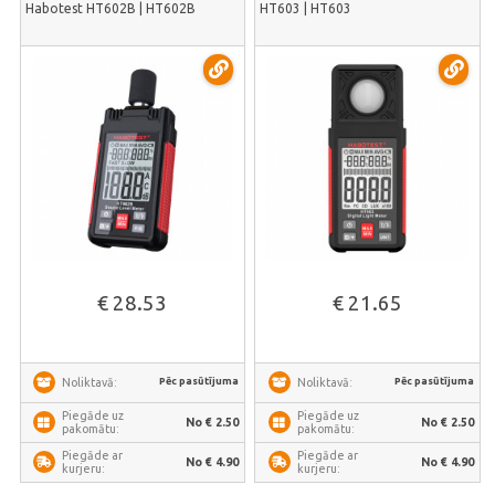
Habotest HT602B | HT602B
HT603 | HT603
€ 28.53
€ 21.65
Pēc pasūtījuma
Pēc pasūtījuma
Noliktavā:
Noliktavā:
Piegāde uz
Piegāde uz
No € 2.50
No € 2.50
pakomātu:
pakomātu:
Piegāde ar
Piegāde ar
No € 4.90
No € 4.90
kurjeru:
kurjeru: