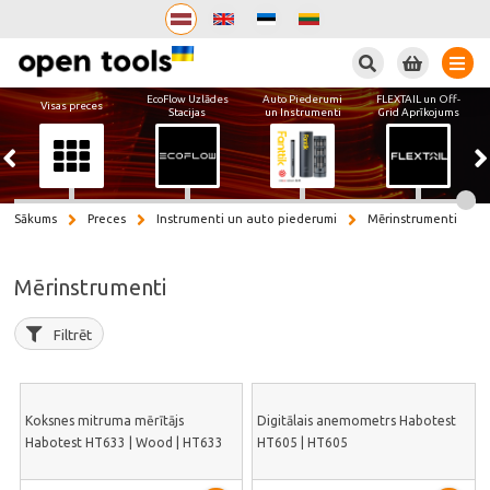
Meklēt
EcoFlow Uzlādes
Auto Piederumi
FLEXTAIL un Off-
Visas preces
Stacijas
un Instrumenti
Grid Aprīkojums
Sākums
Preces
Instrumenti un auto piederumi
Mērinstrumenti
Mērinstrumenti
Filtrēt
Koksnes mitruma mērītājs
Digitālais anemometrs Habotest
Habotest HT633 | Wood | HT633
HT605 | HT605