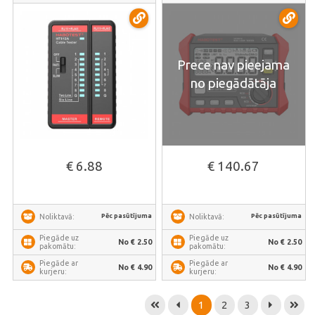
Prece nav pieejama
no piegādātāja
€ 6.88
€ 140.67
Pēc pasūtījuma
Pēc pasūtījuma
Noliktavā:
Noliktavā:
Piegāde uz
Piegāde uz
No € 2.50
No € 2.50
pakomātu:
pakomātu:
Piegāde ar
Piegāde ar
No € 4.90
No € 4.90
kurjeru:
kurjeru:
1
2
3