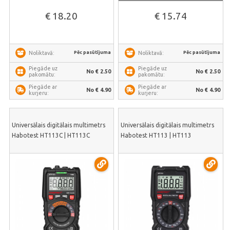
€ 18.20
€ 15.74
Pēc pasūtījuma
Pēc pasūtījuma
Noliktavā:
Noliktavā:
Piegāde uz
Piegāde uz
No € 2.50
No € 2.50
pakomātu:
pakomātu:
Piegāde ar
Piegāde ar
No € 4.90
No € 4.90
kurjeru:
kurjeru:
Universālais digitālais multimetrs
Universālais digitālais multimetrs
Habotest HT113C | HT113C
Habotest HT113 | HT113