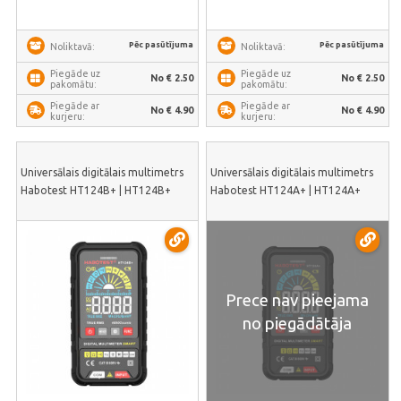
Pēc pasūtījuma
Pēc pasūtījuma
Noliktavā:
Noliktavā:
Piegāde uz
Piegāde uz
No € 2.50
No € 2.50
pakomātu:
pakomātu:
Piegāde ar
Piegāde ar
No € 4.90
No € 4.90
kurjeru:
kurjeru:
Universālais digitālais multimetrs
Universālais digitālais multimetrs
Habotest HT124B+ | HT124B+
Habotest HT124A+ | HT124A+
Prece nav pieejama
no piegādātāja