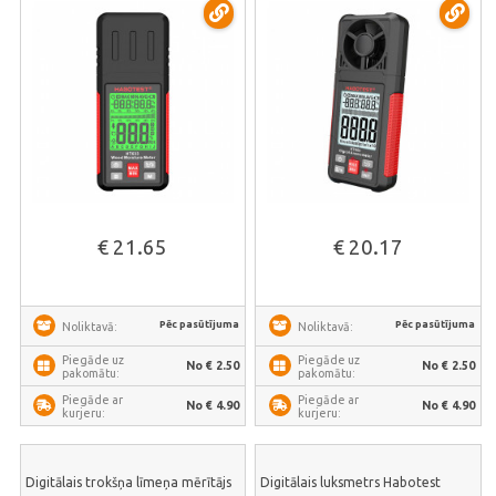
€ 21.65
€ 20.17
Pēc pasūtījuma
Pēc pasūtījuma
Noliktavā:
Noliktavā:
Piegāde uz
Piegāde uz
No € 2.50
No € 2.50
pakomātu:
pakomātu:
Piegāde ar
Piegāde ar
No € 4.90
No € 4.90
kurjeru:
kurjeru:
Digitālais trokšņa līmeņa mērītājs
Digitālais luksmetrs Habotest