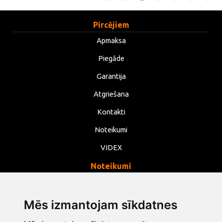
Pircējiem
Apmaksa
Piegāde
Garantija
Atgriešana
Kontakti
Noteikumi
VIDEX
Noteikumi
Privātums
Noteikumi
Mēs izmantojam sīkdatnes
Sīkdatnes