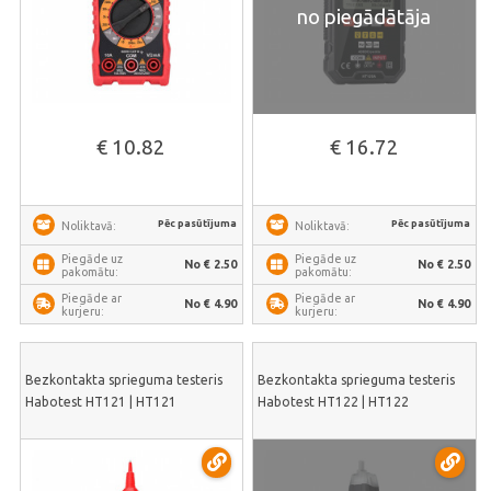
no piegādātāja
€ 10.82
€ 16.72
Pēc pasūtījuma
Pēc pasūtījuma
Noliktavā:
Noliktavā:
Piegāde uz
Piegāde uz
No € 2.50
No € 2.50
pakomātu:
pakomātu:
Piegāde ar
Piegāde ar
No € 4.90
No € 4.90
kurjeru:
kurjeru:
Bezkontakta sprieguma testeris
Bezkontakta sprieguma testeris
Habotest HT121 | HT121
Habotest HT122 | HT122