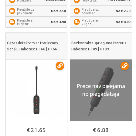
Noliktavā:
Noliktavā:
Piegāde uz
Piegāde uz
No € 2.50
No € 2.50
pakomātu:
pakomātu:
Piegāde ar
Piegāde ar
No € 4.90
No € 4.90
kurjeru:
kurjeru:
Gāzes detektors ar trauksmes
Bezkontakta sprieguma testeris
signālu Habotest HT66 | HT66
Habotest HT89 | HT89
Prece nav pieejama
no piegādātāja
€ 21.65
€ 6.88