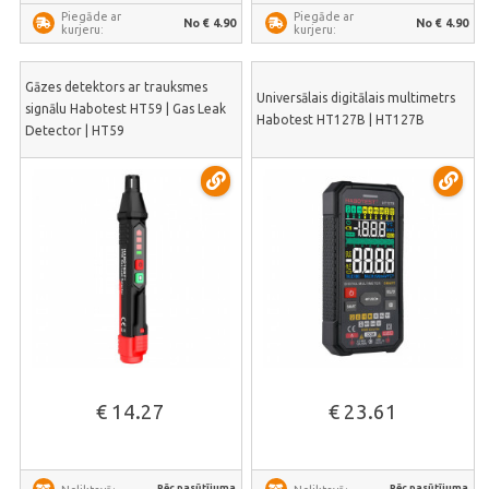
Piegāde ar
Piegāde ar
No € 4.90
No € 4.90
kurjeru:
kurjeru:
Gāzes detektors ar trauksmes
Universālais digitālais multimetrs
signālu Habotest HT59 | Gas Leak
Habotest HT127B | HT127B
Detector | HT59
€ 14.27
€ 23.61
Pēc pasūtījuma
Pēc pasūtījuma