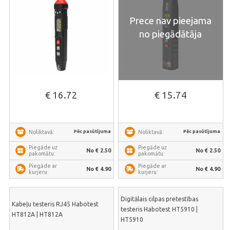
Prece nav pieejama
no piegādātāja
€ 16.72
€ 15.74
Pēc pasūtījuma
Pēc pasūtījuma
Noliktavā:
Noliktavā:
Piegāde uz
Piegāde uz
No € 2.50
No € 2.50
pakomātu:
pakomātu:
Piegāde ar
Piegāde ar
No € 4.90
No € 4.90
kurjeru:
kurjeru:
Digitālais cilpas pretestības
Kabeļu testeris RJ45 Habotest
testeris Habotest HT5910 |
HT812A | HT812A
HT5910