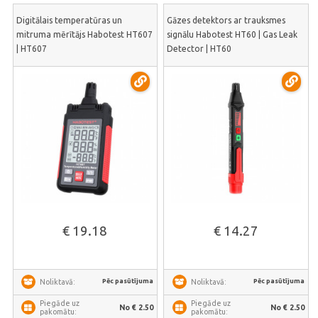
Digitālais temperatūras un
Gāzes detektors ar trauksmes
mitruma mērītājs Habotest HT607
signālu Habotest HT60 | Gas Leak
| HT607
Detector | HT60
€ 19.18
€ 14.27
Pēc pasūtījuma
Pēc pasūtījuma
Noliktavā:
Noliktavā:
Piegāde uz
Piegāde uz
No € 2.50
No € 2.50
pakomātu:
pakomātu: