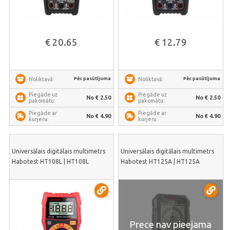
€ 20.65
€ 12.79
Pēc pasūtījuma
Pēc pasūtījuma
Noliktavā:
Noliktavā:
Piegāde uz
Piegāde uz
No € 2.50
No € 2.50
pakomātu:
pakomātu:
Piegāde ar
Piegāde ar
No € 4.90
No € 4.90
kurjeru:
kurjeru:
Universālais digitālais multimetrs
Universālais digitālais multimetrs
Habotest HT108L | HT108L
Habotest HT125A | HT125A
Prece nav pieejama