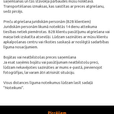
saņemšanas un tās stāvokļa pārbaudes mūsu noliktavā.
Transportēšanas izmaksas, kas saistītas ar preces atgriešanu,
sedz pircējs.
Preču atgriešana juridiskām personām (B2B klientiem)
Juridiskām personām likumā noteiktās 14 dienu atteikuma
tiesības netiek piemērotas. B2B klientu pasūtījumu atgriešana vai
maiņa tiek izskatīta atsevišķi. Lūdzam sazināties ar mūsu klientu
apkalpošanas centru vai rīkoties saskaņā ar noslēgtā sadarbības
līguma nosacījumiem.
Bojātas vai neatbilstošas preces saņemšana
Ja esat saņēmis bojātu vai pasūtījumam neatbilstošu preci,
lūdzam nekavējoties sazināties ar mums e-pastā, pievienojot
fotogrāfijas, lai varam ātri atrisināt situāciju.
Visus distances līguma noteikumus lūdzam lasīt sadaļā
"Noteikumi".
Pircējiem