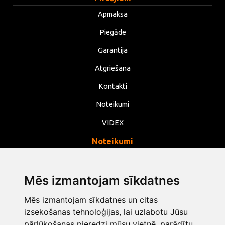
Apmaksa
Piegāde
Garantija
Atgriešana
Kontakti
Noteikumi
VIDEX
Noteikumi
Privātums
Noteikumi
Mēs izmantojam sīkdatnes
Sīkdatnes
Mēs izmantojam sīkdatnes un citas
izsekošanas tehnoloģijas, lai uzlabotu Jūsu
Mainīt sīkdatņu iestatījumus
pārlūkošanas pieredzi mūsu vietnē, parādītu