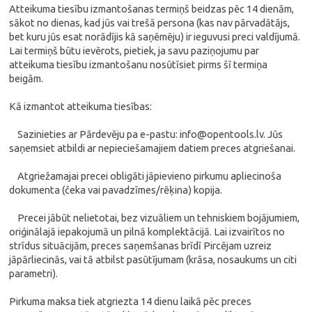
Atteikuma tiesību izmantošanas termiņš beidzas pēc 14 dienām,
sākot no dienas, kad jūs vai trešā persona (kas nav pārvadātājs,
bet kuru jūs esat norādījis kā saņēmēju) ir ieguvusi preci valdījumā.
Lai termiņš būtu ievērots, pietiek, ja savu paziņojumu par
atteikuma tiesību izmantošanu nosūtīsiet pirms šī termiņa
beigām.
Kā izmantot atteikuma tiesības:
Sazinieties ar Pārdevēju pa e-pastu:
info@opentools.lv
. Jūs
saņemsiet atbildi ar nepieciešamajiem datiem preces atgriešanai.
Atgriežamajai precei obligāti jāpievieno pirkumu apliecinoša
dokumenta (čeka vai pavadzīmes/rēķina) kopija.
Precei jābūt nelietotai, bez vizuāliem un tehniskiem bojājumiem,
oriģinālajā iepakojumā un pilnā komplektācijā. Lai izvairītos no
strīdus situācijām, preces saņemšanas brīdī Pircējam uzreiz
jāpārliecinās, vai tā atbilst pasūtījumam (krāsa, nosaukums un citi
parametri).
Pirkuma maksa tiek atgriezta 14 dienu laikā pēc preces