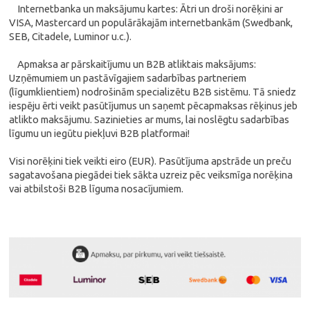
Internetbanka un maksājumu kartes: Ātri un droši norēķini ar
VISA, Mastercard un populārākajām internetbankām (Swedbank,
SEB, Citadele, Luminor u.c.).
Apmaksa ar pārskaitījumu un B2B atliktais maksājums:
Uzņēmumiem un pastāvīgajiem sadarbības partneriem
(līgumklientiem) nodrošinām specializētu B2B sistēmu. Tā sniedz
iespēju ērti veikt pasūtījumus un saņemt pēcapmaksas rēķinus jeb
atlikto maksājumu. Sazinieties ar mums, lai noslēgtu sadarbības
līgumu un iegūtu piekļuvi B2B platformai!
Visi norēķini tiek veikti eiro (EUR). Pasūtījuma apstrāde un preču
sagatavošana piegādei tiek sākta uzreiz pēc veiksmīga norēķina
vai atbilstoši B2B līguma nosacījumiem.