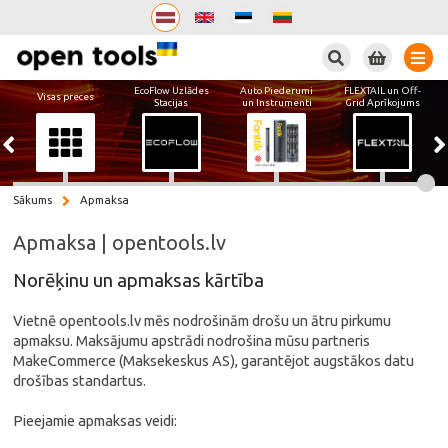
Meklēt
EcoFlow Uzlādes
Auto Piederumi
FLEXTAIL un Off-
Visas preces
Stacijas
un Instrumenti
Grid Aprīkojums
Sākums
Apmaksa
Apmaksa | opentools.lv
Norēķinu un apmaksas kārtība
Vietnē opentools.lv mēs nodrošinām drošu un ātru pirkumu
apmaksu. Maksājumu apstrādi nodrošina mūsu partneris
MakeCommerce (Maksekeskus AS), garantējot augstākos datu
drošības standartus.
Pieejamie apmaksas veidi: