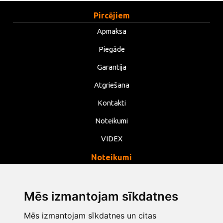
Pircējiem
Apmaksa
Piegāde
Garantija
Atgriešana
Kontakti
Noteikumi
VIDEX
Noteikumi
Privātums
Noteikumi
Mēs izmantojam sīkdatnes
Sīkdatnes
Mēs izmantojam sīkdatnes un citas