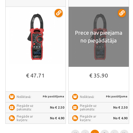
Prece nav pieejama
no piegādātāja
€ 47.71
€ 35.90
Pēc pasūtījuma
Pēc pasūtījuma
Noliktavā:
Noliktavā:
Piegāde uz
Piegāde uz
No € 2.50
No € 2.50
pakomātu:
pakomātu:
Piegāde ar
Piegāde ar
No € 4.90
No € 4.90
kurjeru:
kurjeru: