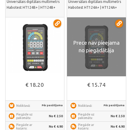
Universālais digitālais multimetrs
Universālais digitālais multimetrs
Habotest HT124B+ | HT124B+
Habotest HT124A+ | HT124A+
Prece nav pieejama
no piegādātāja
€ 18.20
€ 15.74
Pēc pasūtījuma
Pēc pasūtījuma
Noliktavā:
Noliktavā:
Piegāde uz
Piegāde uz
No € 2.50
No € 2.50
pakomātu:
pakomātu:
Piegāde ar
Piegāde ar
No € 4.90
No € 4.90
kurjeru:
kurjeru: