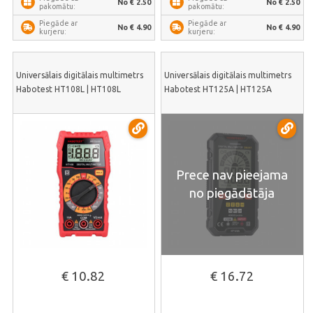
No € 2.50
No € 2.50
pakomātu:
pakomātu:
Piegāde ar
Piegāde ar
No € 4.90
No € 4.90
kurjeru:
kurjeru:
Universālais digitālais multimetrs
Universālais digitālais multimetrs
Habotest HT108L | HT108L
Habotest HT125A | HT125A
Prece nav pieejama
no piegādātāja
€ 10.82
€ 16.72