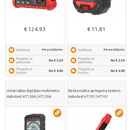
€ 124.93
€ 11.81
Pēc pasūtījuma
Pēc pasūtījuma
Noliktavā:
Noliktavā:
Piegāde uz
Piegāde uz
No € 2.50
No € 2.50
pakomātu:
pakomātu:
Piegāde ar
Piegāde ar
No € 4.90
No € 4.90
kurjeru:
kurjeru:
Universālais digitālais multimetrs
Bezkontakta sprieguma testeris
Habotest HT126A | HT126A
Habotest HT101 | HT101