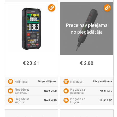
Prece nav pieejama
no piegādātāja
€ 23.61
€ 6.88
Pēc pasūtījuma
Pēc pasūtījuma
Noliktavā:
Noliktavā:
Piegāde uz
Piegāde uz
No € 2.50
No € 2.50
pakomātu:
pakomātu:
Piegāde ar
Piegāde ar
No € 4.90
No € 4.90
kurjeru:
kurjeru: