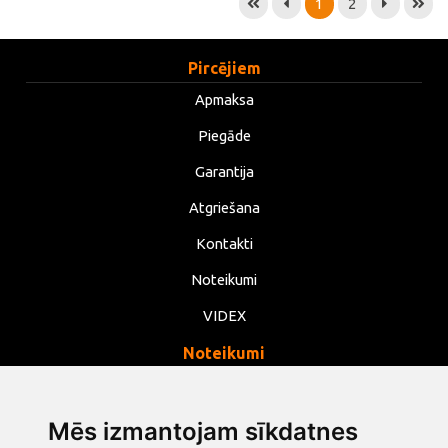
1
2
Pircējiem
Apmaksa
Piegāde
Garantija
Atgriešana
Kontakti
Noteikumi
VIDEX
Noteikumi
Privātums
Noteikumi
Mēs izmantojam sīkdatnes