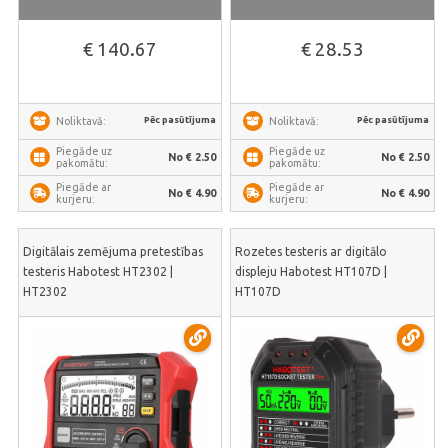
€ 140.67
€ 28.53
Pēc pasūtījuma
Pēc pasūtījuma
Noliktavā:
Noliktavā:
Piegāde uz
Piegāde uz
No € 2.50
No € 2.50
pakomātu:
pakomātu:
Piegāde ar
Piegāde ar
No € 4.90
No € 4.90
kurjeru:
kurjeru:
Digitālais zemējuma pretestības
Rozetes testeris ar digitālo
testeris Habotest HT2302 |
displeju Habotest HT107D |
HT2302
HT107D