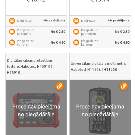
Pēc pasūtījuma
Pēc pasūtījuma
Noliktavā:
Noliktavā:
Piegāde uz
Piegāde uz
No € 2.50
No € 2.50
pakomātu:
pakomātu:
Piegāde ar
Piegāde ar
No € 4.90
No € 4.90
kurjeru:
kurjeru:
Digitālais cilpas pretestības
Universālais digitālais multimetrs
testeris Habotest HT5910 |
Habotest HT126B | HT126B
HT5910
Prece nav pieejama
Prece nav pieejama
no piegādātāja
no piegādātāja