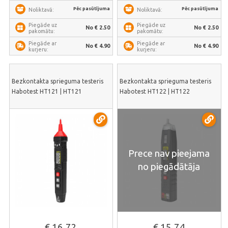
Pēc pasūtījuma
Pēc pasūtījuma
Noliktavā:
Noliktavā:
Piegāde uz
Piegāde uz
No € 2.50
No € 2.50
pakomātu:
pakomātu:
Piegāde ar
Piegāde ar
No € 4.90
No € 4.90
kurjeru:
kurjeru:
Bezkontakta sprieguma testeris
Bezkontakta sprieguma testeris
Habotest HT121 | HT121
Habotest HT122 | HT122
Prece nav pieejama
no piegādātāja
€ 16.72
€ 15.74