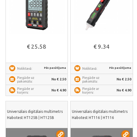
€ 25.58
€ 9.34
Pēc pasūtījuma
Pēc pasūtījuma
Noliktavā:
Noliktavā:
Piegāde uz
Piegāde uz
No € 2.50
No € 2.50
pakomātu:
pakomātu:
Piegāde ar
Piegāde ar
No € 4.90
No € 4.90
kurjeru:
kurjeru:
Universālais digitālais multimetrs
Universālais digitālais multimetrs
Habotest HT125B | HT125B
Habotest HT116 | HT116