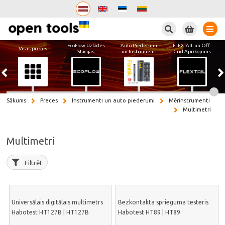
Meklēt
EcoFlow Uzlādes
Auto Piederumi
FLEXTAIL un Off-
Visas preces
Stacijas
un Instrumenti
Grid Aprīkojums
Sākums
Preces
Instrumenti un auto piederumi
Mērinstrumenti
Multimetri
Multimetri
Filtrēt
Universālais digitālais multimetrs
Bezkontakta sprieguma testeris
Habotest HT127B | HT127B
Habotest HT89 | HT89