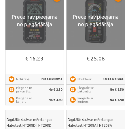
Prece nav pieejama
Prece nav pieejama
no piegādātāja
no piegādātāja
€ 16.23
€ 25.08
Pēc pasūtījuma
Pēc pasūtījuma
Noliktavā:
Noliktavā:
Piegāde uz
Piegāde uz
No € 2.50
No € 2.50
pakomātu:
pakomātu:
Piegāde ar
Piegāde ar
No € 4.90
No € 4.90
kurjeru:
kurjeru:
Digitālās strāvas mērstangas
Digitālās strāvas mērstangas
Habotest HT208D | HT208D
Habotest HT208A | HT208A