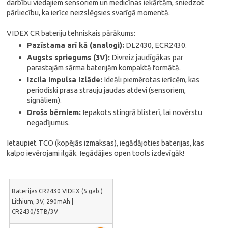
darbību viedajiem sensoriem un medicīnas iekārtām, sniedzot
pārliecību, ka ierīce neizslēgsies svarīgā momentā.
VIDEX CR bateriju tehniskais pārākums:
Pazīstama arī kā (analogi):
DL2430, ECR2430.
Augsts spriegums (3V):
Divreiz jaudīgākas par
parastajām sārma baterijām kompaktā formātā.
Izcila impulsa izlāde:
Ideāli piemērotas ierīcēm, kas
periodiski prasa strauju jaudas atdevi (sensoriem,
signāliem).
Drošs bērniem:
Iepakots stingrā blisterī, lai novērstu
negadījumus.
Ietaupiet TCO (kopējās izmaksas), iegādājoties baterijas, kas
kalpo ievērojami ilgāk. Iegādājies open tools izdevīgāk!
Baterijas CR2430 VIDEX (5 gab.)
Lithium, 3V, 290mAh |
CR2430/5TB/3V