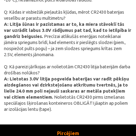
Q: Kādas ir visbiežāk pieļautās kļūdas, mērot CR2430 baterijas
veselību ar parastu multimetru?
A: Litija šūnas ir pazīstamas ar to, ka miera stāvoklī tās
var uzrādīt labus 3.0V rādījumus pat tad, kad to ietilpība ir
gandrīz beigusies.
Precīzai atlikušās enerģijas noteikšanai
jāmēra spriegums brīdī, kad elements ir pieslēgts slodzei (piem.,
nospiežot pults pogu) – ja zem slodzes spriegums krītas zem
2.5V, elements jānomaina.
Q: Kā pareizi jārīkojas ar nolietotām CR2430 litija baterijām darba
drošības nolūkos?
A: Lietotas 3.0V litija pogveida baterijas var radīt pēkšņu
aizdegšanos vai dzirksteļošanu atkritumu tvertnēs, ja to
lielie 24.0 mm poli nejauši saskaras ar metāla putekļiem
vai citiem elementiem.
Nolietotās CR2430 pirms izmešanas
speciālajos šķirošanas konteineros OBLIGĀTI jāaptin ap poliem
ar izolācijas lentu (tape).
Pircējiem