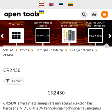
Meklēt
EcoFlow Uzlādes
Auto Piederumi
FLEXTAIL un Off-
Visas preces
Stacijas
un Instrumenti
Grid Aprīkojums
Sākums
Preces
Baterijas un lādētāji
CR litija baterijas
CR2430
CR2430
Filtrēt
CR2430
CR2430 izmērs ir īsts smagsvars miniatūrās elektronikas
barošanā. VIDEX litija 3V tehnoloģija nodrošina nevainojamu