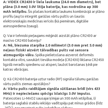
A: VIDEX CR2430 ir liela laukuma (24.0 mm diametrs), bet
plāna (3.0 mm) 3.0V litija baterija, kas nodrošina ap 300
mAh ietilpību.
Šis plašais kontakta laukums kombinācijā ar plāno
profilu ļauj to integrēt garāžas vārtu pultīs un šaurās
elektroniskajās medicīnas ierīcēs (kā piemēram, digitālie
asinsspiediena žņaugi).
Q: Vai ir tehniski pieļaujams mēģināt aizstāt plāno CR2430 ar
masīvo CR2450 bateriju?
A: Nē, biezuma starpība 2.0 milimetri (3.0 mm pret 5.0 mm)
neļaus fiziski aizvērt tālvadības pults vai sensora
aizmugurējo vāku.
Spēka pielietošana aizverot deformēs
kontakta vītni, savukārt tievāka modeļa (CR2430) likšana CR2450
ligzdā neradīs spiedienu uz atsperi, laužot barošanas ķēdi pie
katras vibrācijas.
Q: Kā CR2430 baterija uztur radio (RF) signāla tālumu garāžas
vārtu pultīs ziemas apstākļos?
A: Vārtu pults raidītājam signāla sūtīšanas brīdī (virs 433
MHz) ir nepieciešams spēcīgs īslaicīgs 3.0V impulss.
Pateicoties Li-MnO2 sausajai ķīmijai un 300 mAh ietilpībai, šī
baterija saglabā stabilu iekšējo vadītspēju pat mīnus grādos (līdz
-20°C), nesamazinot pults iedarbības rādiusu.