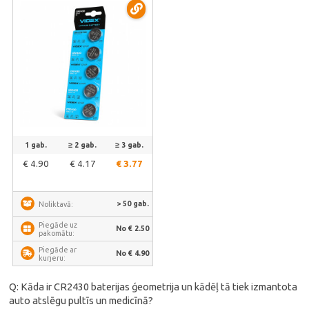
1 gab.
≥ 2 gab.
≥ 3 gab.
€ 4.90
€ 4.17
€ 3.77
> 50 gab.
Noliktavā:
Piegāde uz
No € 2.50
pakomātu:
Piegāde ar
No € 4.90
kurjeru:
Q: Kāda ir CR2430 baterijas ģeometrija un kādēļ tā tiek izmantota
auto atslēgu pultīs un medicīnā?