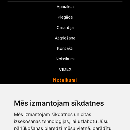
Apmaksa
Piegāde
Garantija
Atgriešana
Kontakti
Noteikumi
VIDEX
Noteikumi
Privātums
Noteikumi
Mēs izmantojam sīkdatnes
Sīkdatnes
Mēs izmantojam sīkdatnes un citas
Mainīt sīkdatņu iestatījumus
izsekošanas tehnoloģijas, lai uzlabotu Jūsu
pārlūkošanas pieredzi mūsu vietnē, parādītu