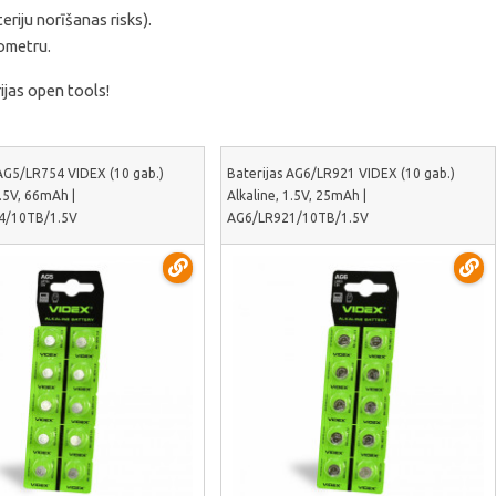
teriju norīšanas risks).
mometru.
ijas open tools!
 AG5/LR754 VIDEX (10 gab.)
Baterijas AG6/LR921 VIDEX (10 gab.)
1.5V, 66mAh |
Alkaline, 1.5V, 25mAh |
4/10TB/1.5V
AG6/LR921/10TB/1.5V