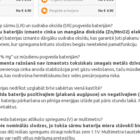
No € 4.90
Piegāde ar kurjeru:
No € 4.90
arp sārmu (LR) un sudraba oksīda (SR) pogveida baterijām?
mu baterijās izmanto cinka un mangāna dioksīda (Zn/MnO2) elek
e) baterijas izmanto dārgāku sudraba oksīdu, kas garantē ļoti plakanu izl
oriem, kur sprieguma kritums slodzes beigās neietekmē pamatfunkciju.
% Hg" uz mūsdienu pogveida baterijām?
ementa ražošanā nav izmantots toksiskais smagais metāls dzīvs
pievienoja cinka anoda stabilizācijai pret gāzu veidošanos, taču mūsdi
a, kas nodrošina hermētiskumu bez vides piesārņojuma riska.
ijas nedrīkst uzglabāt brīvi sabērtas vienā kastītē?
da bateriju pozitīvajiem (plakanā augšpuse) un negatīvajiem (a
 bateriju pārkaršana un pilnīga enerģijas izlāde pat pāris stundu laikā.
ontaktus.
eida baterijas atlikušo spriegumu (V) ar multimetru?
 pie nominālās slodzes, jo tukša sārmu baterija miera stāvoklī bi
tības dēļ reālais spriegums strauji nokrītas zem 1.1V. Multimetra tauste
as var radīt viltus mērījuma pretestību.