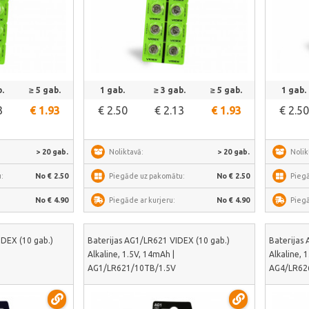
āk
Skatīt vairāk
.
≥ 5 gab.
1 gab.
≥ 3 gab.
≥ 5 gab.
1 gab.
3
€ 1.93
€ 2.50
€ 2.13
€ 1.93
€ 2.50
> 20 gab.
Noliktavā:
> 20 gab.
Nolik
:
No € 2.50
Piegāde uz pakomātu:
No € 2.50
Pieg
No € 4.90
Piegāde ar kurjeru:
No € 4.90
Piegā
IDEX (10 gab.)
Baterijas AG1/LR621 VIDEX (10 gab.)
Baterijas
Alkaline, 1.5V, 14mAh |
Alkaline, 
AG1/LR621/10TB/1.5V
AG4/LR62