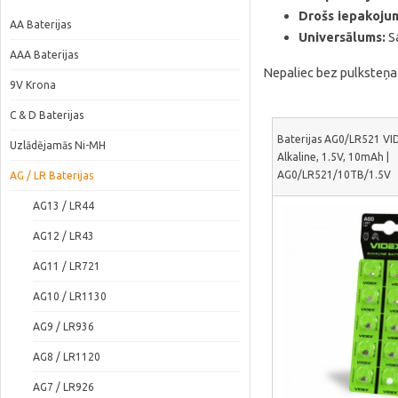
Drošs iepakoju
AA Baterijas
Universālums:
Sa
AAA Baterijas
Nepaliec bez pulksteņa v
9V Krona
C & D Baterijas
Baterijas AG0/LR521 VID
Uzlādējamās Ni-MH
Alkaline, 1.5V, 10mAh |
AG0/LR521/10TB/1.5V
AG / LR Baterijas
AG13 / LR44
AG12 / LR43
AG11 / LR721
AG10 / LR1130
AG9 / LR936
AG8 / LR1120
AG7 / LR926