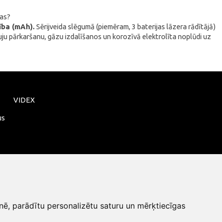
jas?
ība (mAh).
Sērijveida slēgumā (piemēram, 3 baterijas lāzera rādītājā)
auju pārkaršanu, gāzu izdalīšanos un korozīvā elektrolīta noplūdi uz
VIDEX
us
nē, parādītu personalizētu saturu un mērķtiecīgas