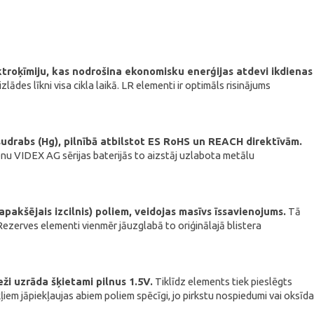
troķīmiju, kas nodrošina ekonomisku enerģijas atdevi ikdienas
ādes līkni visa cikla laikā. LR elementi ir optimāls risinājums
udrabs (Hg), pilnībā atbilstot ES RoHS un REACH direktīvām.
enu VIDEX AG sērijas baterijās to aizstāj uzlabota metālu
pakšējais izcilnis) poliem, veidojas masīvs īssavienojums.
Tā
 Rezerves elementi vienmēr jāuzglabā to oriģinālajā blistera
eži uzrāda šķietami pilnus 1.5V.
Tiklīdz elements tiek pieslēgts
kļiem jāpiekļaujas abiem poliem spēcīgi, jo pirkstu nospiedumi vai oksīda