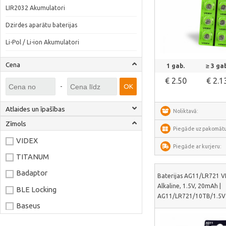
LIR2032 Akumulatori
Dzirdes aparātu baterijas
Li-Pol / Li-ion Akumulatori
Skatīt vair
Cena
1 gab.
≥ 3 gab
€ 2.50
€ 2.1
-
OK
Atlaides un īpašības
Noliktavā:
Zīmols
Piegāde uz pakomātu
VIDEX
Piegāde ar kurjeru:
TITANUM
Badaptor
Baterijas AG11/LR721 V
Alkaline, 1.5V, 20mAh |
BLE Locking
AG11/LR721/10TB/1.5V
Baseus
Joyroom