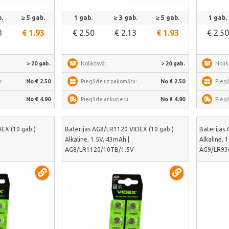
āk
Skatīt vairāk
.
≥ 5 gab.
1 gab.
≥ 3 gab.
≥ 5 gab.
1 gab.
3
€ 1.93
€ 2.50
€ 2.13
€ 1.93
€ 2.50
> 20 gab.
Noliktavā:
> 20 gab.
Nolik
:
No € 2.50
Piegāde uz pakomātu:
No € 2.50
Pieg
No € 4.90
Piegāde ar kurjeru:
No € 4.90
Piegā
EX (10 gab.)
Baterijas AG8/LR1120 VIDEX (10 gab.)
Baterijas
Alkaline, 1.5V, 43mAh |
Alkaline, 
AG8/LR1120/10TB/1.5V
AG9/LR93