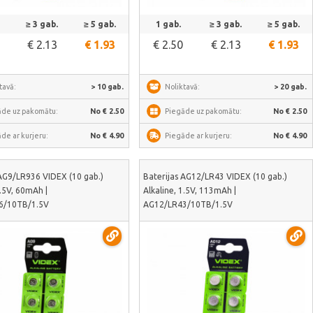
Skatīt vairāk
Skatīt vairāk
≥ 3 gab.
≥ 5 gab.
1 gab.
≥ 3 gab.
≥ 5 gab.
€ 2.13
€ 1.93
€ 2.50
€ 2.13
€ 1.93
tavā:
> 10 gab.
Noliktavā:
> 20 gab.
āde uz pakomātu:
No € 2.50
Piegāde uz pakomātu:
No € 2.50
de ar kurjeru:
No € 4.90
Piegāde ar kurjeru:
No € 4.90
 AG9/LR936 VIDEX (10 gab.)
Baterijas AG12/LR43 VIDEX (10 gab.)
1.5V, 60mAh |
Alkaline, 1.5V, 113mAh |
6/10TB/1.5V
AG12/LR43/10TB/1.5V