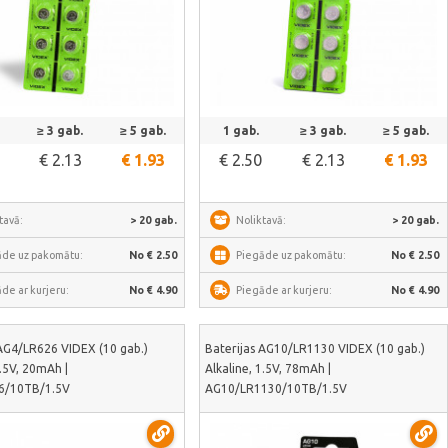
Skatīt vairāk
Skatīt vairāk
≥ 3 gab.
≥ 5 gab.
1 gab.
≥ 3 gab.
≥ 5 gab.
€ 2.13
€ 1.93
€ 2.50
€ 2.13
€ 1.93
tavā:
> 20 gab.
Noliktavā:
> 20 gab.
āde uz pakomātu:
No € 2.50
Piegāde uz pakomātu:
No € 2.50
de ar kurjeru:
No € 4.90
Piegāde ar kurjeru:
No € 4.90
 AG4/LR626 VIDEX (10 gab.)
Baterijas AG10/LR1130 VIDEX (10 gab.)
1.5V, 20mAh |
Alkaline, 1.5V, 78mAh |
6/10TB/1.5V
AG10/LR1130/10TB/1.5V