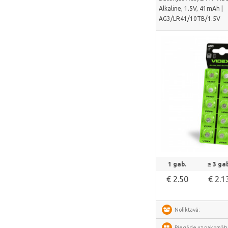
Alkaline, 1.5V, 41mAh |
HiBREW
AG3/LR41/10TB/1.5V
IsEasy
HOTO
Meross
Dorosin
Lokithor
Carlinkit
Ancel
Habotest
Skatīt vair
Ottocast
1 gab.
≥ 3 gab
SUNTEK
€ 2.50
€ 2.1
Arzopa
Perlegear
Noliktavā:
Perlesmith
Piegāde uz pakomātu