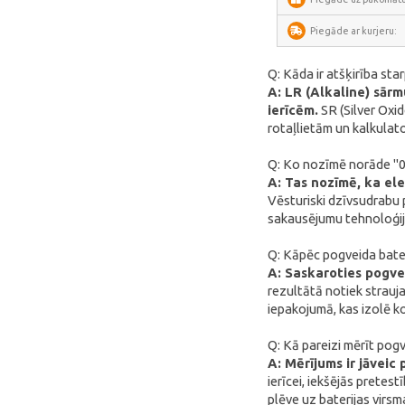
Minis Forum
Piegāde ar kurjeru:
Yeelight
Q: Kāda ir atšķirība st
Uperfect
A: LR (Alkaline) sār
ierīcēm.
SR (Silver Oxid
HOTWAV
rotaļlietām un kalkulat
IMOU
Q: Ko nozīmē norāde "0
Avatto
A: Tas nozīmē, ka el
Vēsturiski dzīvsudrabu 
Gosund
sakausējumu tehnoloģij
SAMSUNG
Q: Kāpēc pogveida bater
SanDisk
A: Saskaroties pogvei
ECOFLOW
rezultātā notiek strauja
iepakojumā, kas izolē k
METZ
Q: Kā pareizi mērīt pogv
Fanttik
A: Mērījums ir jāveic
SwitchBot
ierīcei, iekšējās pretes
plēve uz baterijas virsm
Lockin