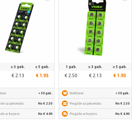
Skatīt vairāk
Skatīt vairāk
≥ 3 gab.
≥ 5 gab.
1 gab.
≥ 3 gab.
≥ 5 gab.
€ 2.13
€ 1.93
€ 2.50
€ 2.13
€ 1.93
tavā:
> 50 gab.
Noliktavā:
> 50 gab.
āde uz pakomātu:
No € 2.50
Piegāde uz pakomātu:
No € 2.50
de ar kurjeru:
No € 4.90
Piegāde ar kurjeru:
No € 4.90