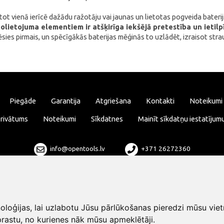
etot vienā ierīcē dažādu ražotāju vai jaunas un lietotas pogveida bateri
nolietojuma elementiem ir atšķirīga iekšējā pretestība un ietilp
sies pirmais, un spēcīgākās baterijas mēģinās to uzlādēt, izraisot str
Piegāde
Garantija
Atgriešana
Kontakti
Noteikumi
rivātums
Noteikumi
Sīkdatnes
Mainīt sīkdatņu iestatījum
info@opentools.lv
+371 26272360
Tirdzniecības partneris: varle.lt
loģijas, lai uzlabotu Jūsu pārlūkošanas pieredzi mūsu viet
rastu, no kurienes nāk mūsu apmeklētāji.
Dizains un izstrāde