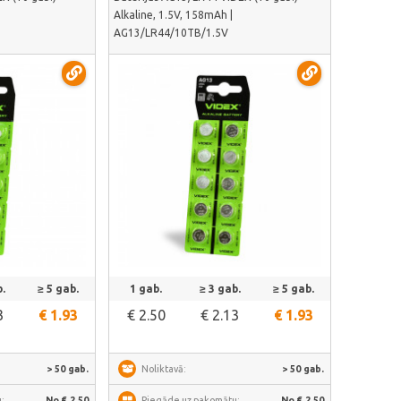
Alkaline, 1.5V, 158mAh |
AG13/LR44/10TB/1.5V
āk
Skatīt vairāk
.
≥ 5 gab.
1 gab.
≥ 3 gab.
≥ 5 gab.
3
€ 1.93
€ 2.50
€ 2.13
€ 1.93
> 50 gab.
Noliktavā:
> 50 gab.
:
No € 2.50
Piegāde uz pakomātu:
No € 2.50