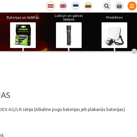
Lukturi un galvas
Baterijas un lādētāji
Prožektori
lampas
JAS
EX AG/LR sērija (Alkaline pogu baterijas jeb plakanās baterijas)
mā.