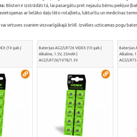
ms:
Blisteri ir izstrādāti tā, lai pasargātu pret nejaušu bērnu piekļuvi (ba
vietojamas ar lielāko daļu lēto rotaļlietu, lukturīšu un medicīnas ter
ai virtuves svariem vissvarīgākajā brīdī. Izvēlies uzticamas pogu bater
EX (10 gab.)
Baterijas AG2/LR726 VIDEX (10 gab.)
Baterijas
Alkaline, 1.5V, 25mAh |
Alkaline, 
AG2/LR726/10TB/1.5V
AG5/LR75