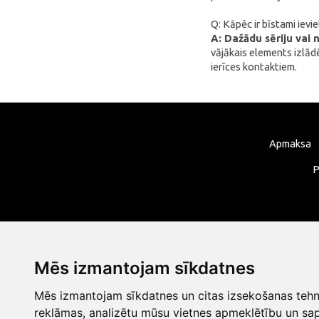
DREAME
Q: Kāpēc ir bīstami ievi
A: Dažādu sēriju vai 
VENTION
vājākais elements izlādē
ierīces kontaktiem.
FunWater
MERACH
DeerRun
CYCPLUS
Apmaksa
Garrett
P
TIMEKETTLE
NAVEE
ULTIMEA
Liene
Mēs izmantojam sīkdatnes
LONGER
Mēs izmantojam sīkdatnes un citas izsekošanas tehno
UNI-T
reklāmas, analizētu mūsu vietnes apmeklētību un sap