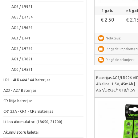
Skatīt vair
AG6 / LR921
1 gab.
≥ 3 gab
AG5 / LR754
€ 2.50
€ 2.1
AG4 / LR626
AG3 / LR41
Noliktavā:
AG2 / LR726
Piegāde uz pakomātu
AG1 / LR621
Piegāde ar kurjeru:
AG0 / LR521
Baterijas AG7/LR926 VID
LR1 - 4LR44/A544 Baterijas
Alkaline, 1.5V, 45mAh |
AG7/LR926/10TB/1.5V
A23 - A27 Baterijas
CR litija baterijas
CR123A - CR1 - CR2 Baterijas
Li-Ion Akumulatori (18650, 21700)
Akumulatoru lādētāji