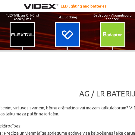
LED lighting and batteries
FLEXTAIL un Off-Grid
Badaptor - Akumulatoru
BLE Locking
Aprīkojums
adapteri
AG / LR BATERI
stenim, virtuves svariem, bērnu grāmatiņai vai mazam kalkulatoram? VID
as laiku maza patēriņa ierīcēm.
ekšrocības:
a:
Precīza un vienmērīga sprieguma atdeve visa kalpošanas laika garu