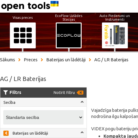
EcoFlow Uzlādes
Auto Piederumi un
Visas preces
Stacijas
Instrumenti
Sākums
Preces
Baterijas un lādētāji
AG / LR Baterijas
AG / LR Baterijas
Filtrs
Notīrīt filtru
Secība
Vajadzīga baterija pulk
nodrošina ilgu kalpošan
VIDEX pogu bateriju pri
Baterijas un lādētāji
Kompakta jaud