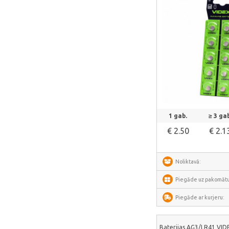
LaserPecker
xTool
Artillery
Creality
AnyCubic
Elegoo
Skatīt vair
Sonoff
1 gab.
≥ 3 gab
Shelly
€ 2.50
€ 2.1
Flextail
NexTool
Noliktavā:
Blitzwolf
Piegāde uz pakomātu
Puluz
Piegāde ar kurjeru:
Deerma
AMZchef
Baterijas AG3/LR41 VIDE