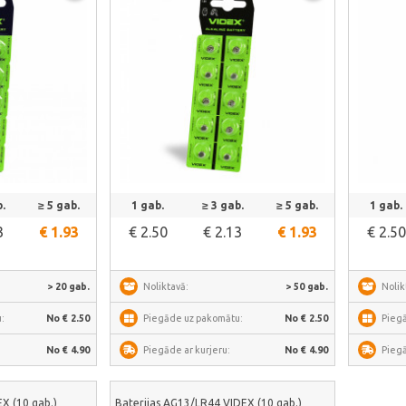
āk
Skatīt vairāk
.
≥ 5 gab.
1 gab.
≥ 3 gab.
≥ 5 gab.
1 gab.
3
€ 1.93
€ 2.50
€ 2.13
€ 1.93
€ 2.50
> 20 gab.
Noliktavā:
> 50 gab.
Nolik
:
No € 2.50
Piegāde uz pakomātu:
No € 2.50
Pieg
No € 4.90
Piegāde ar kurjeru:
No € 4.90
Piegā
X (10 gab.)
Baterijas AG13/LR44 VIDEX (10 gab.)