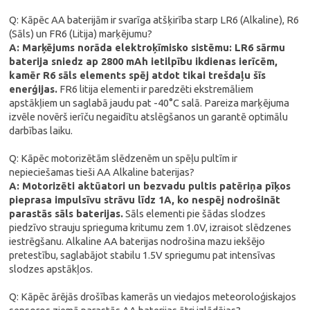
Q: Kāpēc AA baterijām ir svarīga atšķirība starp LR6 (Alkaline), R6
(Sāls) un FR6 (Litija) marķējumu?
A: Marķējums norāda elektroķīmisko sistēmu: LR6 sārmu
baterija sniedz ap 2800 mAh ietilpību ikdienas ierīcēm,
kamēr R6 sāls elements spēj atdot tikai trešdaļu šīs
enerģijas.
FR6 litija elementi ir paredzēti ekstremāliem
apstākļiem un saglabā jaudu pat -40°C salā. Pareiza marķējuma
izvēle novērš ierīču negaidītu atslēgšanos un garantē optimālu
darbības laiku.
Q: Kāpēc motorizētām slēdzenēm un spēļu pultīm ir
nepieciešamas tieši AA Alkaline baterijas?
A: Motorizēti aktūatori un bezvadu pultis patēriņa pīķos
pieprasa impulsīvu strāvu līdz 1A, ko nespēj nodrošināt
parastās sāls baterijas.
Sāls elementi pie šādas slodzes
piedzīvo strauju sprieguma kritumu zem 1.0V, izraisot slēdzenes
iestrēgšanu. Alkaline AA baterijas nodrošina mazu iekšējo
pretestību, saglabājot stabilu 1.5V spriegumu pat intensīvas
slodzes apstākļos.
Q: Kāpēc ārējās drošības kamerās un viedajos meteoroloģiskajos