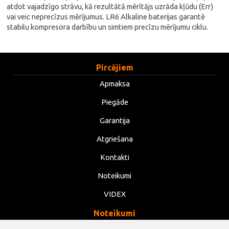
atdot vajadzīgo strāvu, kā rezultātā mērītājs uzrāda kļūdu (Err)
vai veic neprecīzus mērījumus. LR6 Alkaline baterijas garantē
stabilu kompresora darbību un simtiem precīzu mērījumu ciklu.
Pircējiem
Apmaksa
Piegāde
Garantija
Atgriešana
Kontakti
Noteikumi
VIDEX
Noteikumi