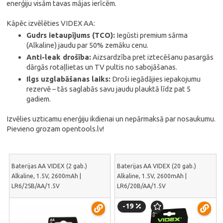
enerģiju visām tavas mājas ierīcēm.
Kāpēc izvēlēties VIDEX AA:
Gudrs ietaupījums (TCO):
Iegūsti premium sārma
(Alkaline) jaudu par 50% zemāku cenu.
Anti-leak drošība:
Aizsardzība pret iztecēšanu pasargās
dārgās rotaļlietas un TV pultis no sabojāšanas.
Ilgs uzglabāšanas laiks:
Droši iegādājies iepakojumu
rezervē – tās saglabās savu jaudu plauktā līdz pat 5
gadiem.
Izvēlies uzticamu enerģiju ikdienai un nepārmaksā par nosaukumu.
Pievieno grozam opentools.lv!
Baterijas AA VIDEX (2 gab.)
Baterijas AA VIDEX (20 gab.)
Alkaline, 1.5V, 2600mAh |
Alkaline, 1.5V, 2600mAh |
LR6/2SB/AA/1.5V
LR6/20B/AA/1.5V
-19