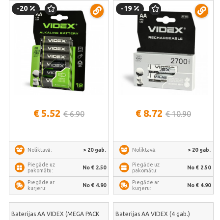
-20
-19
€ 5.52
€ 8.72
€ 6.90
€ 10.90
> 20 gab.
> 20 gab.
Noliktavā:
Noliktavā:
Piegāde uz
Piegāde uz
No € 2.50
No € 2.50
pakomātu:
pakomātu:
Piegāde ar
Piegāde ar
No € 4.90
No € 4.90
kurjeru:
kurjeru:
Baterijas AA VIDEX (MEGA PACK
Baterijas AA VIDEX (4 gab.)