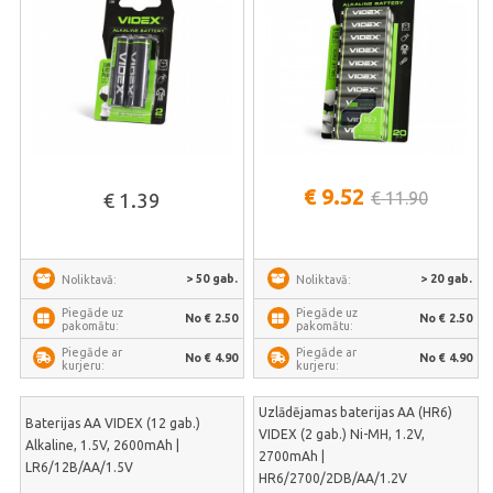
€ 9.52
€ 11.90
€ 1.39
> 50 gab.
> 20 gab.
Noliktavā:
Noliktavā:
Piegāde uz
Piegāde uz
No € 2.50
No € 2.50
pakomātu:
pakomātu:
Piegāde ar
Piegāde ar
No € 4.90
No € 4.90
kurjeru:
kurjeru:
Uzlādējamas baterijas AA (HR6)
Baterijas AA VIDEX (12 gab.)
VIDEX (2 gab.) Ni-MH, 1.2V,
Alkaline, 1.5V, 2600mAh |
2700mAh |
LR6/12B/AA/1.5V
HR6/2700/2DB/AA/1.2V