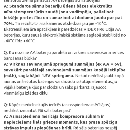
sensoros ziemā parastās AA baterijas ātri izlādējas?
A: Standarta sārmu bateriju ūdens bāzes elektrolīts
mīnustemperatūrās zaudē jonu vadītspēju, palielinot
iekšējo pretestību un samazinot atdodamo jaudu par pat
70%.
Tā rezultātā āra kameras atslēdzas jau pie -10°C.
Ekstremāliem āra apstākļiem ir paredzētas VIDEX FR6 Litija AA
baterijas, kuru sausā elektroķīmiskā sistēma saglabā stabilitāti no
-40°C līdz +60°C.
Q: Ko nozīmē AA bateriju paralēlā un virknes savienošana ierīces
barošanas blokā?
A: Virknes savienojumā spriegumi summējas (4x AA = 6V),
savukārt paralēlajā savienojumā summējas kopējā ietilpība
(mAh), saglabājot 1.5V spriegumu.
Nekad nedrīkst jaukt kopā
jaunas un lietotas baterijas vai dažādu ražotāju elementus, jo
vājākā baterija kļūs par slodzi un sāks pārkarst, izjaucot
vienmērīgu izlādes ciklu.
Q: Kāpēc medicīniskajās ierīcēs (asinsspiediena mērītājos)
nedrīkst izmantot R6 sāls baterijas?
A: Asinsspiediena mērītāja kompresora sūknim ir
nepieciešams liels griezes moments, kas prasa spēcīgu
strāvas impulsu piepūšanas brīdī.
R6 sāls baterijas nespēj