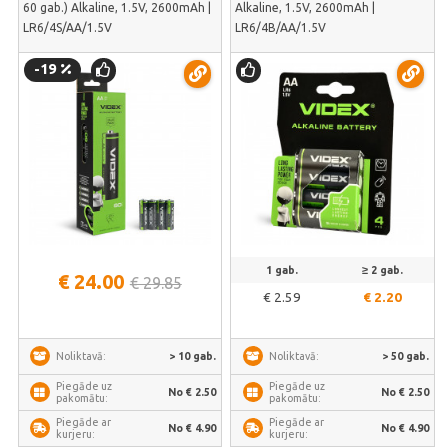
60 gab.) Alkaline, 1.5V, 2600mAh |
Alkaline, 1.5V, 2600mAh |
LR6/4S/AA/1.5V
LR6/4B/AA/1.5V
-19
1 gab.
≥ 2 gab.
€ 24.00
€ 29.85
€ 2.59
€ 2.20
> 10 gab.
> 50 gab.
Noliktavā:
Noliktavā:
Piegāde uz
Piegāde uz
No € 2.50
No € 2.50
pakomātu:
pakomātu:
Piegāde ar
Piegāde ar
No € 4.90
No € 4.90
kurjeru:
kurjeru: