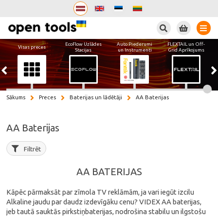
Meklēt
EcoFlow Uzlādes
Auto Piederumi
FLEXTAIL un Off-
Visas preces
Stacijas
un Instrumenti
Grid Aprīkojums
Sākums
Preces
Baterijas un lādētāji
AA Baterijas
AA Baterijas
Filtrēt
AA BATERIJAS
Kāpēc pārmaksāt par zīmola TV reklāmām, ja vari iegūt izcilu
Alkaline jaudu par daudz izdevīgāku cenu? VIDEX AA baterijas,
jeb tautā sauktās pirkstiņbaterijas, nodrošina stabilu un ilgstošu