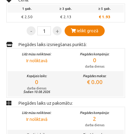
1 gab.
≥ 3 gab.
≥ 5 gab.
€ 2.50
€ 2.13
€ 1.93
-
+
Ielikt grozā
Piegādes laiks izsniegšanas punktā:
Līdz mūsu noliktavai:
Piegādes kompānija:
0
Ir noliktavā
darba dienas
Kopējais laiks:
Piegādes maksa:
0
€ 0.00
darba dienas
Šodien 10.08.2026
Piegādes laiks uz pakomātu:
Līdz mūsu noliktavai:
Piegādes kompānija:
2
Ir noliktavā
darba dienas