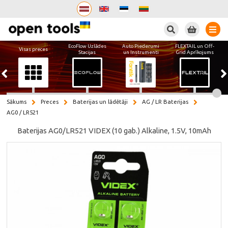
Meklēt
EcoFlow Uzlādes
Auto Piederumi
FLEXTAIL un Off-
Visas preces
Stacijas
un Instrumenti
Grid Aprīkojums
Sākums
Preces
Baterijas un lādētāji
AG / LR Baterijas
AG0 / LR521
Baterijas AG0/LR521 VIDEX (10 gab.) Alkaline, 1.5V, 10mAh