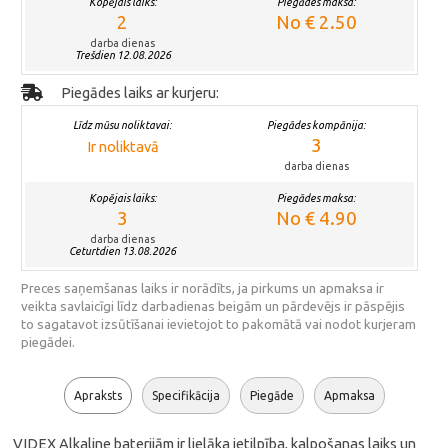
Kopējais laiks:
Piegādes maksa:
2
No € 2.50
darba dienas
Trešdien 12.08.2026
Piegādes laiks ar kurjeru:
Līdz mūsu noliktavai:
Piegādes kompānija:
3
Ir noliktavā
darba dienas
Kopējais laiks:
Piegādes maksa:
3
No € 4.90
darba dienas
Ceturtdien 13.08.2026
Preces saņemšanas laiks ir norādīts, ja pirkums un apmaksa ir
veikta savlaicīgi līdz darbadienas beigām un pārdevējs ir pāspējis
to sagatavot izsūtīšanai ievietojot to pakomātā vai nodot kurjeram
piegādei.
Apraksts
Specifikācija
Piegāde
Apmaksa
VIDEX Alkaline baterijām ir lielāka ietilpība, kalpošanas laiks un