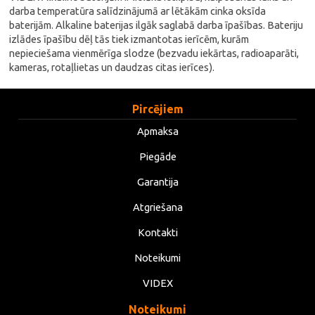
darba temperatūra salīdzinājumā ar lētākām cinka oksīda
baterijām. Alkaline baterijas ilgāk saglabā darba īpašības. Bateriju
izlādes īpašību dēļ tās tiek izmantotas ierīcēm, kurām
nepieciešama vienmērīga slodze (bezvadu iekārtas, radioaparāti,
kameras, rotaļlietas un daudzas citas ierīces).
Pircējiem
Apmaksa
Piegāde
Garantija
Atgriešana
Kontakti
Noteikumi
VIDEX
Noteikumi