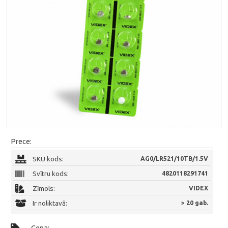
Prece:
SKU kods:
AG0/LR521/10TB/1.5V
Svītru kods:
4820118291741
Zīmols:
VIDEX
Ir noliktavā:
> 20 gab.
Cena: