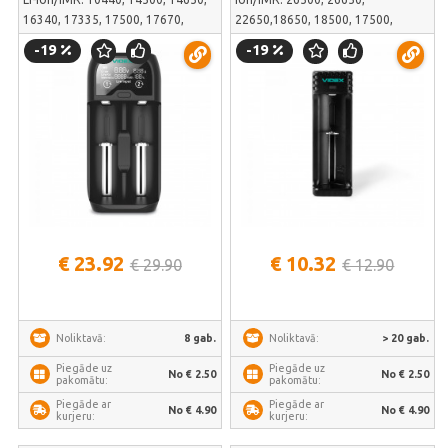
16340, 17335, 17500, 17670,
22650,18650, 18500, 17500,
18350, 18500,
17355, 16340,14500,10440; un Ni-
-19
-19
18650,18700,20700, 21700,
MH/Cd: AAAA, AAA, AA, A, SC, C |
22650, 22700, 26500, 26650; un
VCH-U101
Ni-MH/Cd: АААА, ААА, АА, А, SC, C
| VCH-UD200
€ 23.92
€ 10.32
€ 29.90
€ 12.90
8 gab.
> 20 gab.
Noliktavā:
Noliktavā:
Piegāde uz
Piegāde uz
No € 2.50
No € 2.50
pakomātu:
pakomātu:
Piegāde ar
Piegāde ar
No € 4.90
No € 4.90
kurjeru:
kurjeru: