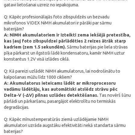
gatavi lietošanai uzreiz no iepakojuma.
Q: Kāpēc profesionālajās foto zibspuldzēs un bezvadu
mikrofonos VIDEX NiMH akumulatori ir pārāki par sārmu
baterijām?
A: NiMH akumulatoriem ir izteikti zema iekšējā pretestība,
kas ļauj foto zibspuldzei pārlādēties 2 reizes ātrāk starp
kadriem (zem 1.5 sekundēm).
Sārmu baterijas pie liela strāvas
pīķa pārkarst un ilgstoši lādē kondensatoru, kamēr NiMH uztur
konstantus 1.2V visā izlādes ciklā.
Q: Kā pareizi uzlādēt NiMH akumulatorus, lai nodrošinātu to
kalpošanas mūžu līdz 1000 cikliem?
A: Akumulatorus ieteicams lādēt ar mikroprocesoru
vadāmu lādētāju, kas automātiski atslēdz strāvu pēc
Delta-V (-ΔV) pilnas uzlādes detektēšanas.
Tas novērš šūnu
pārlādi un pārkaršanu, pasargājot elektrolītu no termiskās
degradācijas.
Q: Kāpēc mīnustemperatūrās ziemā uzlādējamie NiMH
akumulatori uzrāda augstāku efektivitāti nekā standarta sārmu
baterijas?