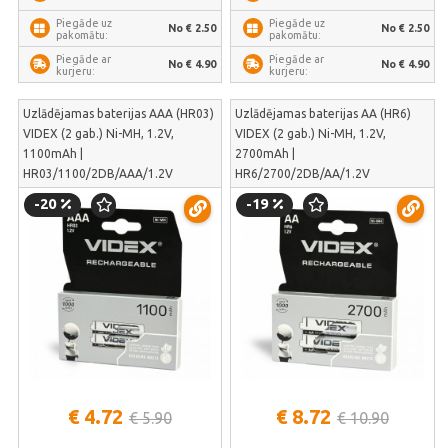
Piegāde uz
Piegāde uz
No € 2.50
No € 2.50
pakomātu:
pakomātu:
Piegāde ar
Piegāde ar
No € 4.90
No € 4.90
kurjeru:
kurjeru:
Uzlādējamas baterijas AAA (HR03)
Uzlādējamas baterijas AA (HR6)
VIDEX (2 gab.) Ni-MH, 1.2V,
VIDEX (2 gab.) Ni-MH, 1.2V,
1100mAh |
2700mAh |
HR03/1100/2DB/AAA/1.2V
HR6/2700/2DB/AA/1.2V
-20
-19
€ 4.72
€ 8.72
€ 5.90
€ 10.90