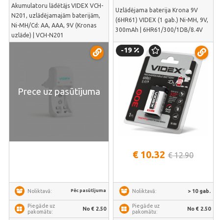
Akumulatoru lādētājs VIDEX VCH-
Uzlādējama baterija Krona 9V
N201, uzlādējamajām baterijām,
(6HR61) VIDEX (1 gab.) Ni-MH, 9V,
Ni-MH/Cd: АА, ААА, 9V (Kronas
300mAh | 6HR61/300/1DB/8.4V
uzlāde) | VCH-N201
-19
Prece uz pasūtījuma
€ 10.32
€ 12.90
Pēc pasūtījuma
> 10 gab.
Noliktavā:
Noliktavā:
Piegāde uz
Piegāde uz
No € 2.50
No € 2.50
pakomātu:
pakomātu: