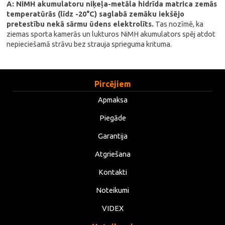
A: NiMH akumulatoru niķeļa-metāla hidrīda matrica zemās
temperatūrās (līdz -20°C) saglabā zemāku iekšējo
pretestību nekā sārmu ūdens elektrolīts.
Tas nozīmē, ka
ziemas sporta kamerās un lukturos NiMH akumulators spēj atdot
nepieciešamā strāvu bez strauja sprieguma krituma.
Pircējiem
Apmaksa
Piegāde
Garantija
Atgriešana
Kontakti
Noteikumi
VIDEX