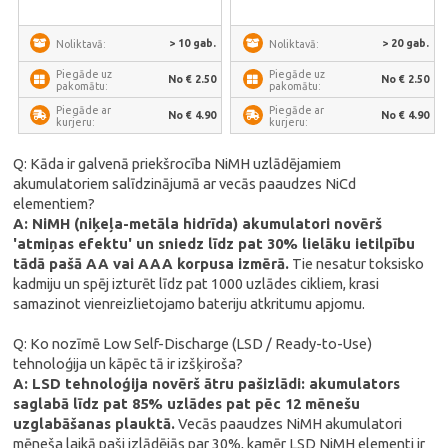
> 10 gab.
> 20 gab.
Noliktavā:
Noliktavā:
Piegāde uz
Piegāde uz
No € 2.50
No € 2.50
pakomātu:
pakomātu:
Piegāde ar
Piegāde ar
No € 4.90
No € 4.90
kurjeru:
kurjeru:
Q: Kāda ir galvenā priekšrocība NiMH uzlādējamiem
akumulatoriem salīdzinājumā ar vecās paaudzes NiCd
elementiem?
A: NiMH (niķeļa-metāla hidrīda) akumulatori novērš
'atmiņas efektu' un sniedz līdz pat 30% lielāku ietilpību
tādā pašā AA vai AAA korpusa izmērā.
Tie nesatur toksisko
kadmiju un spēj izturēt līdz pat 1000 uzlādes cikliem, krasi
samazinot vienreizlietojamo bateriju atkritumu apjomu.
Q: Ko nozīmē Low Self-Discharge (LSD / Ready-to-Use)
tehnoloģija un kāpēc tā ir izšķiroša?
A: LSD tehnoloģija novērš ātru pašizlādi: akumulators
saglabā līdz pat 85% uzlādes pat pēc 12 mēnešu
uzglabāšanas plauktā.
Vecās paaudzes NiMH akumulatori
mēneša laikā paši izlādējās par 30%, kamēr LSD NiMH elementi ir