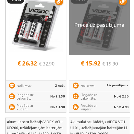
Prece uz pasūtījuma
€ 26.32
€ 15.92
€ 32.90
€ 19.90
Pēc pasūtījuma
2 gab.
Noliktavā:
Noliktavā:
Piegāde uz
Piegāde uz
No € 2.50
No € 2.50
pakomātu:
pakomātu:
Piegāde ar
Piegāde ar
No € 4.90
No € 4.90
kurjeru:
kurjeru:
Akumulatoru lādētājs VIDEX VCH-
Akumulatoru lādētājs VIDEX VCH-
UD200, uzlādējamajām baterijām
U101, uzlādējamajām baterijām Li-
Li-ion/IMR: 10440, 14500, 14650,
ion/IMR: 26500, 26650,