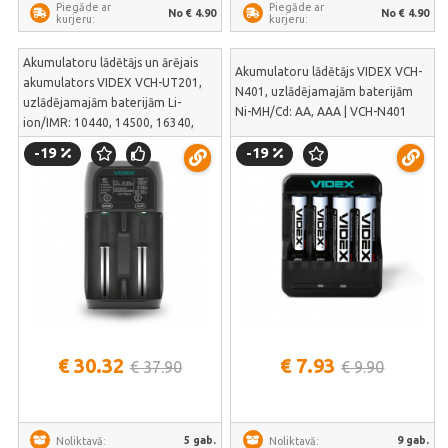
Piegāde ar
Piegāde ar
No € 4.90
No € 4.90
kurjeru:
kurjeru:
Akumulatoru lādētājs un ārējais
Akumulatoru lādētājs VIDEX VCH-
akumulators VIDEX VCH-UT201,
N401, uzlādējamajām baterijām
uzlādējamajām baterijām Li-
Ni-MH/Cd: АА, ААА | VCH-N401
ion/IMR: 10440, 14500, 16340,
17500,17650,17670, 18490,
-19
-19
18500, 18650, 20700, 21700,
22650, 26500, 26650, 36250; un
Ni-MH/Cd: АААА, ААА, АА, А, SC,C,
D | VCH-UT201
€ 30.32
€ 7.93
€ 37.90
€ 9.90
5 gab.
9 gab.
Noliktavā:
Noliktavā: