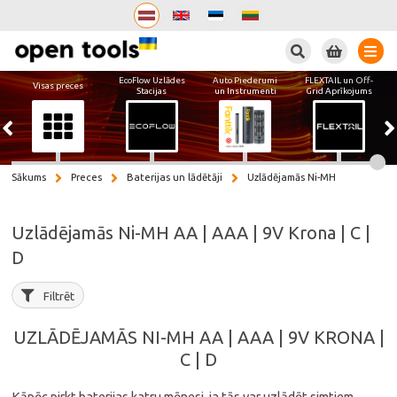
Meklēt
EcoFlow Uzlādes
Auto Piederumi
FLEXTAIL un Off-
Visas preces
Stacijas
un Instrumenti
Grid Aprīkojums
Sākums
Preces
Baterijas un lādētāji
Uzlādējamās Ni-MH
Uzlādējamās Ni-MH AA | AAA | 9V Krona | C |
D
Filtrēt
UZLĀDĒJAMĀS NI-MH AA | AAA | 9V KRONA |
C | D
Kāpēc pirkt baterijas katru mēnesi, ja tās var uzlādēt simtiem