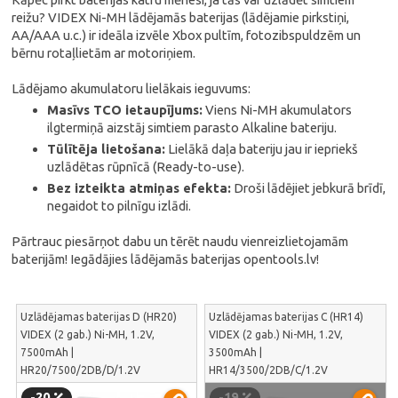
reižu? VIDEX Ni-MH lādējamās baterijas (lādējamie pirkstiņi,
AA/AAA u.c.) ir ideāla izvēle Xbox pultīm, fotozibspuldzēm un
bērnu rotaļlietām ar motoriņiem.
Lādējamo akumulatoru lielākais ieguvums:
Masīvs TCO ietaupījums:
Viens Ni-MH akumulators
ilgtermiņā aizstāj simtiem parasto Alkaline bateriju.
Tūlītēja lietošana:
Lielākā daļa bateriju jau ir iepriekš
uzlādētas rūpnīcā (Ready-to-use).
Bez izteikta atmiņas efekta:
Droši lādējiet jebkurā brīdī,
negaidot to pilnīgu izlādi.
Pārtrauc piesārņot dabu un tērēt naudu vienreizlietojamām
baterijām! Iegādājies lādējamās baterijas opentools.lv!
Uzlādējamas baterijas D (HR20)
Uzlādējamas baterijas C (HR14)
VIDEX (2 gab.) Ni-MH, 1.2V,
VIDEX (2 gab.) Ni-MH, 1.2V,
7500mAh |
3500mAh |
HR20/7500/2DB/D/1.2V
HR14/3500/2DB/C/1.2V
-20
-19