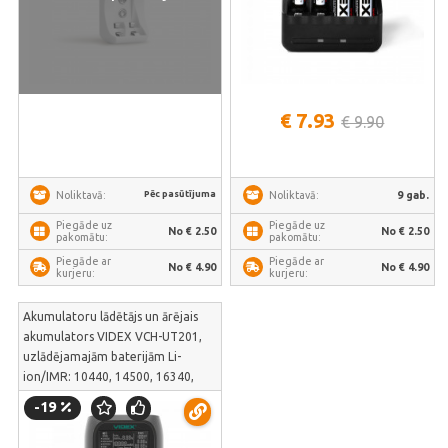
€ 7.93
€ 9.90
Pēc pasūtījuma
9 gab.
Noliktavā:
Noliktavā:
Piegāde uz
Piegāde uz
No € 2.50
No € 2.50
pakomātu:
pakomātu:
Piegāde ar
Piegāde ar
No € 4.90
No € 4.90
kurjeru:
kurjeru:
Akumulatoru lādētājs un ārējais
akumulators VIDEX VCH-UT201,
uzlādējamajām baterijām Li-
ion/IMR: 10440, 14500, 16340,
17500,17650,17670, 18490,
-19
18500, 18650, 20700, 21700,
22650, 26500, 26650, 36250; un