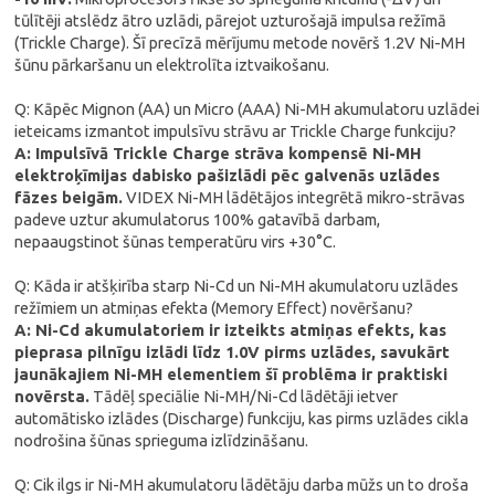
tūlītēji atslēdz ātro uzlādi, pārejot uzturošajā impulsa režīmā
(Trickle Charge). Šī precīzā mērījumu metode novērš 1.2V Ni-MH
šūnu pārkaršanu un elektrolīta iztvaikošanu.
Q: Kāpēc Mignon (AA) un Micro (AAA) Ni-MH akumulatoru uzlādei
ieteicams izmantot impulsīvu strāvu ar Trickle Charge funkciju?
A: Impulsīvā Trickle Charge strāva kompensē Ni-MH
elektroķīmijas dabisko pašizlādi pēc galvenās uzlādes
fāzes beigām.
VIDEX Ni-MH lādētājos integrētā mikro-strāvas
padeve uztur akumulatorus 100% gatavībā darbam,
nepaaugstinot šūnas temperatūru virs +30°C.
Q: Kāda ir atšķirība starp Ni-Cd un Ni-MH akumulatoru uzlādes
režīmiem un atmiņas efekta (Memory Effect) novēršanu?
A: Ni-Cd akumulatoriem ir izteikts atmiņas efekts, kas
pieprasa pilnīgu izlādi līdz 1.0V pirms uzlādes, savukārt
jaunākajiem Ni-MH elementiem šī problēma ir praktiski
novērsta.
Tādēļ speciālie Ni-MH/Ni-Cd lādētāji ietver
automātisko izlādes (Discharge) funkciju, kas pirms uzlādes cikla
nodrošina šūnas sprieguma izlīdzināšanu.
Q: Cik ilgs ir Ni-MH akumulatoru lādētāju darba mūžs un to droša