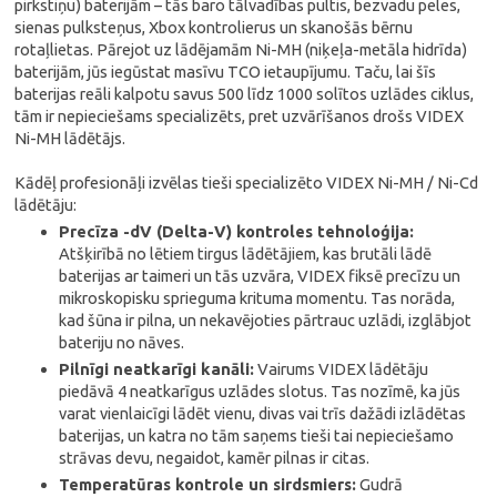
pirkstiņu) baterijām – tās baro tālvadības pultis, bezvadu peles,
sienas pulksteņus, Xbox kontrolierus un skanošās bērnu
rotaļlietas. Pārejot uz lādējamām Ni-MH (niķeļa-metāla hidrīda)
baterijām, jūs iegūstat masīvu TCO ietaupījumu. Taču, lai šīs
baterijas reāli kalpotu savus 500 līdz 1000 solītos uzlādes ciklus,
tām ir nepieciešams specializēts, pret uzvārīšanos drošs VIDEX
Ni-MH lādētājs.
Kādēļ profesionāļi izvēlas tieši specializēto VIDEX Ni-MH / Ni-Cd
lādētāju:
Precīza -dV (Delta-V) kontroles tehnoloģija:
Atšķirībā no lētiem tirgus lādētājiem, kas brutāli lādē
baterijas ar taimeri un tās uzvāra, VIDEX fiksē precīzu un
mikroskopisku sprieguma krituma momentu. Tas norāda,
kad šūna ir pilna, un nekavējoties pārtrauc uzlādi, izglābjot
bateriju no nāves.
Pilnīgi neatkarīgi kanāli:
Vairums VIDEX lādētāju
piedāvā 4 neatkarīgus uzlādes slotus. Tas nozīmē, ka jūs
varat vienlaicīgi lādēt vienu, divas vai trīs dažādi izlādētas
baterijas, un katra no tām saņems tieši tai nepieciešamo
strāvas devu, negaidot, kamēr pilnas ir citas.
Temperatūras kontrole un sirdsmiers:
Gudrā