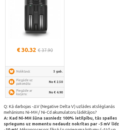
Ni-MH/Cd: АААА, ААА, АА, А, SC,C,
D | VCH-UT201
€ 30.32
€ 37.90
5 gab.
Noliktavā:
Piegāde uz
No € 2.50
pakomātu:
Piegāde ar
No € 4.90
kurjeru:
Q: Kā darbojas -ΔV (Negative Delta V) uzlādes atslēgšanās
mehānisms Ni-MH / Ni-Cd akumulatoru lādētājos?
A: Kad Ni-MH šūna sasniedz 100% ietilpību, tās spailes
spriegums uz momentu nedaudz nokrītas par -5 mV līdz
-10 mV.
Mikroprocesors fiksē šo sprieguma kritumu (-ΔV) un