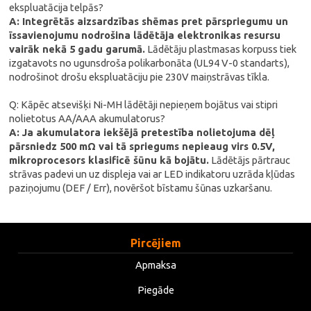
ekspluatācija telpās?
A: Integrētās aizsardzības shēmas pret pārspriegumu un
īssavienojumu nodrošina lādētāja elektronikas resursu
vairāk nekā 5 gadu garumā.
Lādētāju plastmasas korpuss tiek
izgatavots no ugunsdroša polikarbonāta (UL94 V-0 standarts),
nodrošinot drošu ekspluatāciju pie 230V maiņstrāvas tīkla.
Q: Kāpēc atsevišķi Ni-MH lādētāji nepieņem bojātus vai stipri
nolietotus AA/AAA akumulatorus?
A: Ja akumulatora iekšējā pretestība nolietojuma dēļ
pārsniedz 500 mΩ vai tā spriegums nepieaug virs 0.5V,
mikroprocesors klasificē šūnu kā bojātu.
Lādētājs pārtrauc
strāvas padevi un uz displeja vai ar LED indikatoru uzrāda kļūdas
paziņojumu (DEF / Err), novēršot bīstamu šūnas uzkaršanu.
Pircējiem
Apmaksa
Piegāde