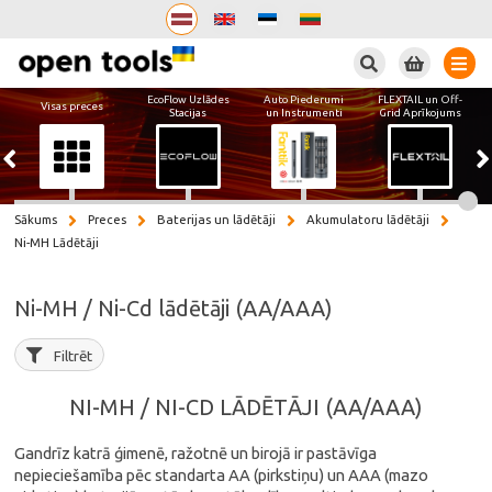
Meklēt
EcoFlow Uzlādes
Auto Piederumi
FLEXTAIL un Off-
Visas preces
Stacijas
un Instrumenti
Grid Aprīkojums
Sākums
Preces
Baterijas un lādētāji
Akumulatoru lādētāji
Ni-MH Lādētāji
Ni-MH / Ni-Cd lādētāji (AA/AAA)
Filtrēt
NI-MH / NI-CD LĀDĒTĀJI (AA/AAA)
Gandrīz katrā ģimenē, ražotnē un birojā ir pastāvīga
nepieciešamība pēc standarta AA (pirkstiņu) un AAA (mazo