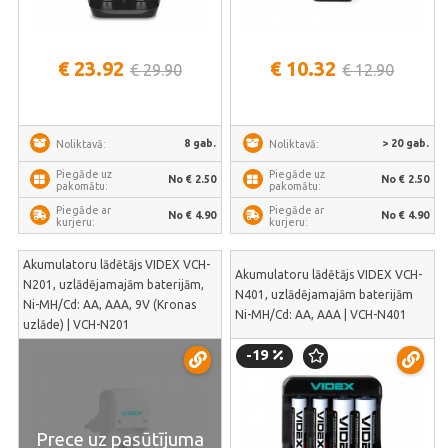
€ 23.92
€ 10.32
€ 29.90
€ 12.90
8 gab.
> 20 gab.
Noliktavā:
Noliktavā:
Piegāde uz
Piegāde uz
No € 2.50
No € 2.50
pakomātu:
pakomātu:
Piegāde ar
Piegāde ar
No € 4.90
No € 4.90
kurjeru:
kurjeru:
Akumulatoru lādētājs VIDEX VCH-
Akumulatoru lādētājs VIDEX VCH-
N201, uzlādējamajām baterijām,
N401, uzlādējamajām baterijām
Ni-MH/Cd: АА, ААА, 9V (Kronas
Ni-MH/Cd: АА, ААА | VCH-N401
uzlāde) | VCH-N201
-19
Prece uz pasūtījuma