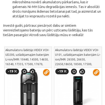
mikroshēma novērš akumulatoru pārkaršanu, kas ir
galvenais Ni-MH šūnu degradācijas iemesls. Tas ir absolūti
drošs risinājums ikdienas lietošanai pat tad, ja aizmirstat un
atstājat to iespraustu rozetē pa nakti.
Investē gudri, pārtrauc piesārņot dabu ar simtiem
vienreizlietojamo bateriju un pērc uzticamu lādētāju, kas tās
tiešām pasargās! Atrodi savu lādētāju mūsu e-veikalā!
Akumulatoru lādētājs VIDEX VCH-
Akumulatoru lādētājs VIDEX VCH-
UD200, uzlādējamajām baterijām
U101, uzlādējamajām baterijām Li-
Li-ion/IMR: 10440, 14500, 14650,
ion/IMR: 26500, 26650,
16340, 17335, 17500, 17670,
22650,18650, 18500, 17500,
18350, 18500,
17355, 16340,14500,10440; un Ni-
-19
-19
18650,18700,20700, 21700,
MH/Cd: AAAA, AAA, AA, A, SC, C |
22650, 22700, 26500, 26650; un
VCH-U101
Ni-MH/Cd: АААА, ААА, АА, А, SC, C
| VCH-UD200