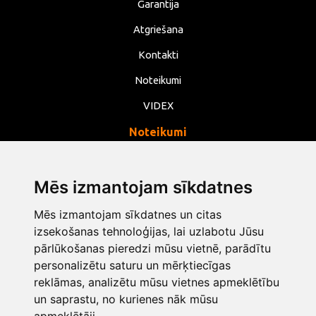
Garantija
Atgriešana
Kontakti
Noteikumi
VIDEX
Noteikumi
Privātums
Noteikumi
Mēs izmantojam sīkdatnes
Sīkdatnes
Mēs izmantojam sīkdatnes un citas
Mainīt sīkdatņu iestatījumus
izsekošanas tehnoloģijas, lai uzlabotu Jūsu
pārlūkošanas pieredzi mūsu vietnē, parādītu
personalizētu saturu un mērķtiecīgas
info@opentools.lv
+371 26272360
reklāmas, analizētu mūsu vietnes apmeklētību
un saprastu, no kurienes nāk mūsu