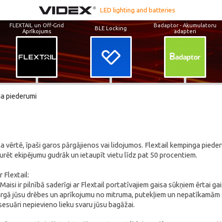
LED lighting and batteries
FLEXTAIL un Off-Grid
Badaptor - Akumulatoru
BLE Locking
Aprīkojums
adapteri
a piederumi
 vērtē, īpaši garos pārgājienos vai lidojumos. Flextail kempinga piede
urēt ekipējumu gudrāk un ietaupīt vietu līdz pat 50 procentiem.
 Flextail:
aisi ir pilnībā saderīgi ar Flextail portatīvajiem gaisa sūkņiem ērtai ga
asargā jūsu drēbes un aprīkojumu no mitruma, putekļiem un nepatīkamā
ksesuāri nepievieno lieku svaru jūsu bagāžai.