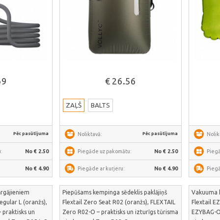
āk
Skatīt vairāk
69
€ 26.56
ZAĻŠ
BALTS
Pēc pasūtījuma
Pēc pasūtījuma
Noliktavā:
Nolik
:
No € 2.50
Piegāde uz pakomātu:
No € 2.50
Pieg
No € 4.90
Piegāde ar kurjeru:
No € 4.90
Piegā
ārgājieniem
Piepūšams kempinga sēdeklis paklājiņš
Vakuuma k
egular L (oranžs),
Flextail Zero Seat R02 (oranžs), FLEXTAIL
Flextail E
 praktisks un
Zero R02-O – praktisks un izturīgs tūrisma
EZYBAG-O –