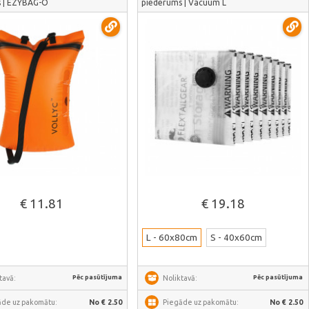
 | EZYBAG-O
piederums | Vacuum L
Skatīt vairāk
Skatīt vairāk
€ 11.81
€ 19.18
L - 60x80cm
S - 40x60cm
Pēc pasūtījuma
Pēc pasūtījuma
tavā:
Noliktavā:
āde uz pakomātu:
No € 2.50
Piegāde uz pakomātu:
No € 2.50