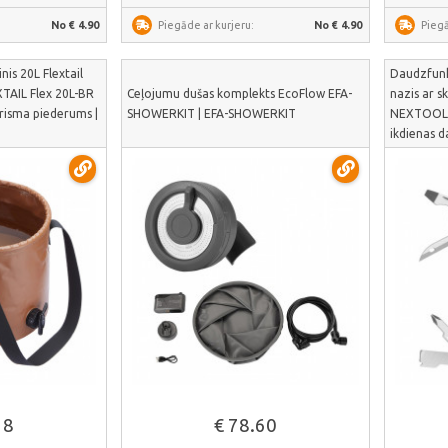
No € 4.90
Piegāde ar kurjeru:
No € 4.90
Piegā
is 20L Flextail
Daudzfunk
Ceļojumu dušas komplekts EcoFlow EFA-
XTAIL Flex 20L-BR
nazis ar sk
SHOWERKIT | EFA-SHOWERKIT
tūrisma piederums |
NEXTOOL N
ikdienas d
āk
Skatīt vairāk
18
€ 78.60