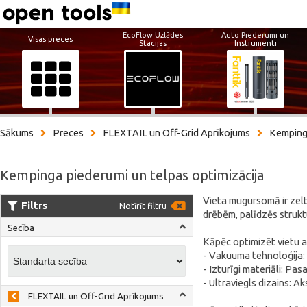
EcoFlow Uzlādes
Auto Piederumi un
Visas preces
Stacijas
Instrumenti
Sākums
Preces
FLEXTAIL un Off-Grid Aprīkojums
Kemping
Kempinga piederumi un telpas optimizācija
Vieta mugursomā ir zelta
Filtrs
Notīrīt filtru
drēbēm, palīdzēs strukt
Secība
Kāpēc optimizēt vietu ar
- Vakuuma tehnoloģija: M
- Izturīgi materiāli: P
- Ultraviegls dizains: A
FLEXTAIL un Off-Grid Aprīkojums