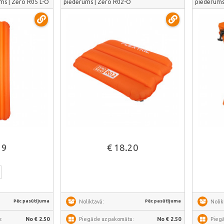
ums | Zero R05 L-O
piederums | Zero R02-O
piederums
āk
Skatīt vairāk
19
€ 18.20
Pēc pasūtījuma
Pēc pasūtījuma
Noliktavā:
Nolik
:
No € 2.50
Piegāde uz pakomātu:
No € 2.50
Pieg