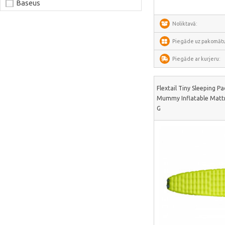
Baseus
Joyroom
Noliktavā:
LaserPecker
Piegāde uz pakomātu
xTool
Piegāde ar kurjeru:
Artillery
Creality
Flextail Tiny Sleeping P
Mummy Inflatable Mattre
AnyCubic
G
Elegoo
Sonoff
Shelly
Flextail
NexTool
Blitzwolf
Puluz