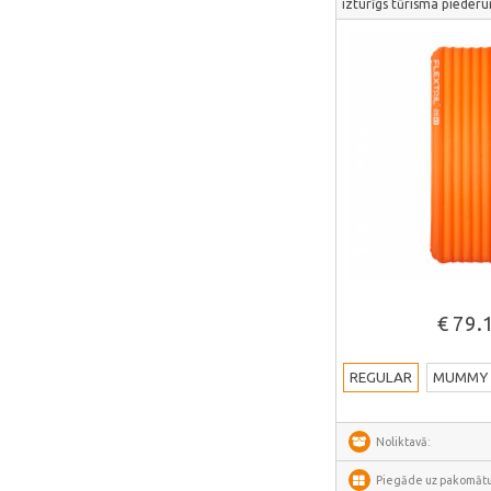
izturīgs tūrisma pieder
SwitchBot
Lockin
DREAME
VENTION
FunWater
MERACH
DeerRun
CYCPLUS
Garrett
Skatīt vair
€ 79.
TIMEKETTLE
NAVEE
REGULAR
MUMMY
ULTIMEA
Liene
Noliktavā:
LONGER
Piegāde uz pakomātu