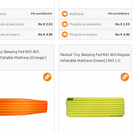
Pēc pasūtījuma
Pēc pasūtījuma
tavā:
Noliktavā:
āde uz pakomātu:
No € 2.50
Piegāde uz pakomātu:
No € 2.50
de ar kurjeru:
No € 4.90
Piegāde ar kurjeru:
No € 4.90
iny Sleeping Pad R05 AVS
Flextail Tiny Sleeping Pad R03 AVS Regular
latable Mattress (Orange) |
Inflatable Mattress (Green) | R03 L-G