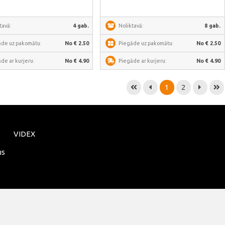
tavā:
4 gab.
Noliktavā:
8 gab.
āde uz pakomātu:
No € 2.50
Piegāde uz pakomātu:
No € 2.50
de ar kurjeru:
No € 4.90
Piegāde ar kurjeru:
No € 4.90
1
2
VIDEX
us