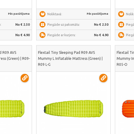
Pēc pasūtījuma
Pēc pasūtījuma
Noliktavā:
Nolik
:
No € 2.50
Piegāde uz pakomātu:
No € 2.50
Pieg
No € 4.90
Piegāde ar kurjeru:
No € 4.90
Piegā
ad R09 AVS
Flextail Tiny Sleeping Pad R09 AVS
Flextail T
ss (Green) | R09-
Mummy L Inflatable Mattress (Green) |
Mummy Inf
R09 L-G
R05-O