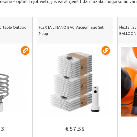
rtošana – optimizējot vietu, jūs varat ņemt līdzi mazāku mugursomu vai
ortable Outdoor
FLEXTAIL NANO BAG Vacuum Bag Set |
Flextail E
Nbag
BALLOON
āk
Skatīt vairāk
73
€ 57.55