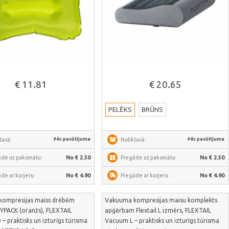
Skatīt vairāk
Skatīt vairāk
€ 11.81
€ 20.65
PELĒKS
BRŪNS
Pēc pasūtījuma
Pēc pasūtījuma
tavā:
Noliktavā:
āde uz pakomātu:
No € 2.50
Piegāde uz pakomātu:
No € 2.50
de ar kurjeru:
No € 4.90
Piegāde ar kurjeru:
No € 4.90
ompresijas maiss drēbēm
Vakuuma kompresijas maisu komplekts
ZYPACK (oranžs), FLEXTAIL
apģērbam Flextail L izmērs, FLEXTAIL
 praktisks un izturīgs tūrisma
Vacuum L – praktisks un izturīgs tūrisma