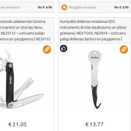
de ar kurjeru:
No € 4.90
Piegāde ar kurjeru:
No € 4.90
cionāls saliekamais tūrisma
Kompakts ikdienas nēsāšanas EDC
rūvgriezi un izturīgu īlenu,
instruments drošai iepakojumu un plēvju
E20153 – uzticams palīgs
griešanai, NEXTOOL NE0039 – uzticams
arbos un pārgājienos | NE20153
palīgs ikdienas darbos un pārgājienos |
NE0039
Skatīt vairāk
Skatīt vairāk
€ 21.05
€ 13.77