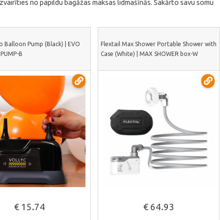
 izvairīties no papildu bagāžas maksas lidmašīnās. Sakārto savu somu
vo Balloon Pump (Black) | EVO
Flextail Max Shower Portable Shower with
 PUMP-B
Case (White) | MAX SHOWER box-W
Skatīt vairāk
Skatīt vairāk
€ 15.74
€ 64.93