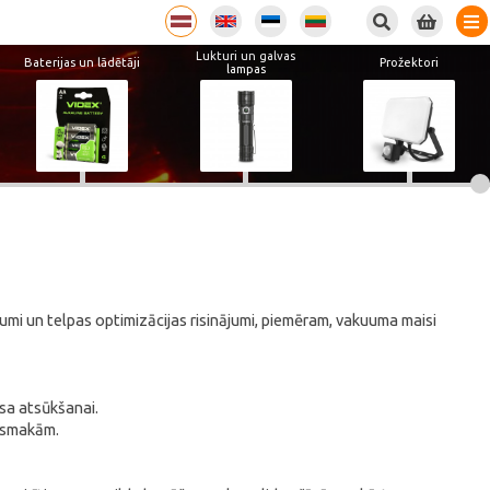
Lukturi un galvas
Baterijas un lādētāji
Prožektori
lampas
rumi un telpas optimizācijas risinājumi, piemēram, vakuuma maisi
isa atsūkšanai.
m smakām.