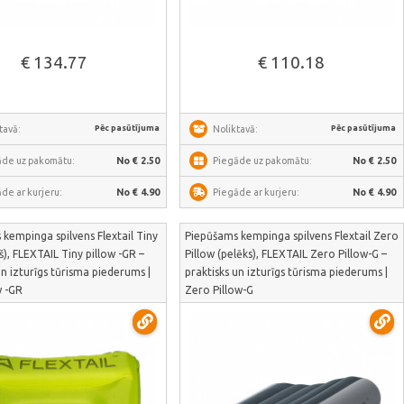
Skatīt vairāk
Skatīt vairāk
€ 134.77
€ 110.18
Pēc pasūtījuma
Pēc pasūtījuma
tavā:
Noliktavā:
āde uz pakomātu:
No € 2.50
Piegāde uz pakomātu:
No € 2.50
de ar kurjeru:
No € 4.90
Piegāde ar kurjeru:
No € 4.90
kempinga spilvens Flextail Tiny
Piepūšams kempinga spilvens Flextail Zero
ļš), FLEXTAIL Tiny pillow -GR –
Pillow (pelēks), FLEXTAIL Zero Pillow-G –
un izturīgs tūrisma piederums |
praktisks un izturīgs tūrisma piederums |
w -GR
Zero Pillow-G