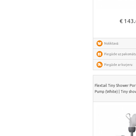
Deerma
Skatīt vair
AMZchef
€ 143
HiBREW
IsEasy
HOTO
Noliktavā:
Meross
Piegāde uz pakomātu
Dorosin
Piegāde ar kurjeru:
Lokithor
Carlinkit
Flextail Tiny Shower Po
Ancel
Pump (White) | Tiny sh
Habotest
Ottocast
SUNTEK
Arzopa