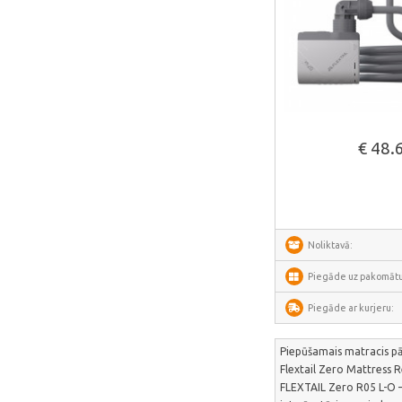
Perlegear
Perlesmith
Minis Forum
Yeelight
Uperfect
Skatīt vair
€ 48.
HOTWAV
IMOU
Avatto
Gosund
Noliktavā:
SAMSUNG
Piegāde uz pakomātu
SanDisk
Piegāde ar kurjeru:
ECOFLOW
Piepūšamais matracis p
METZ
Flextail Zero Mattress R
Fanttik
FLEXTAIL Zero R05 L-O –