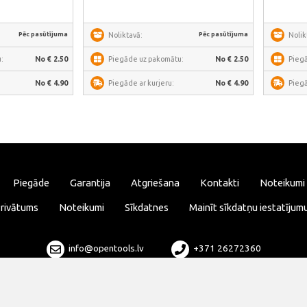
Pēc pasūtījuma
Pēc pasūtījuma
Noliktavā:
Nolik
:
No € 2.50
Piegāde uz pakomātu:
No € 2.50
Pieg
No € 4.90
Piegāde ar kurjeru:
No € 4.90
Piegā
Piegāde
Garantija
Atgriešana
Kontakti
Noteikumi
rivātums
Noteikumi
Sīkdatnes
Mainīt sīkdatņu iestatījum
info@opentools.lv
+371 26272360