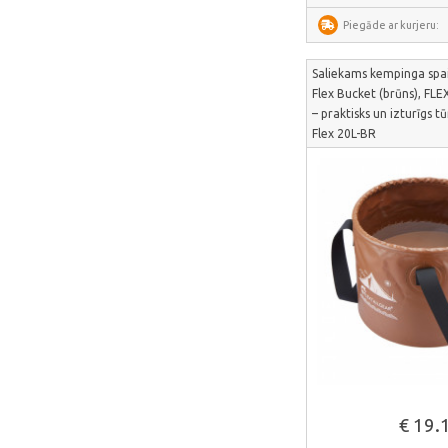
UNI-T
Piegāde ar kurjeru:
Lepro
Saliekams kempinga spain
Roborock
Flex Bucket (brūns), FLE
– praktisks un izturīgs 
Flex 20L-BR
Skatīt vair
€ 19.