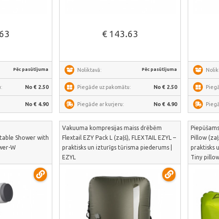
āk
Skatīt vairāk
.63
€ 143.63
Pēc pasūtījuma
Pēc pasūtījuma
Noliktavā:
Nolik
:
No € 2.50
Piegāde uz pakomātu:
No € 2.50
Pieg
No € 4.90
Piegāde ar kurjeru:
No € 4.90
Piegā
Vakuuma kompresijas maiss drēbēm
Piepūšams 
rtable Shower with
Flextail EZY Pack L (zaļš), FLEXTAIL EZYL –
Pillow (za
ower-W
praktisks un izturīgs tūrisma piederums |
praktisks 
EZYL
Tiny pillo