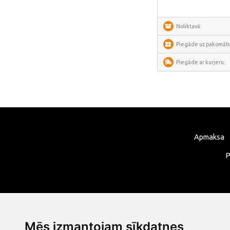
Noliktavā:
Piegāde uz pakomātu
Piegāde ar kurjeru:
Apmaksa
P
Mēs izmantojam sīkdatnes