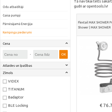
Tā nav tikai telts sakā
gudri ar opentools.lv!
Odu atbaidītāji
Gaisa pumpji
Flextail MAX SHOWER P
Pārnēsājamā Enerģija
Shower | MAX SHOWER
Kempinga piederumi
Cena
-
OK
Atlaides un īpašības
Zīmols
VIDEX
TITANUM
Skatīt vair
Badaptor
€ 76.
BLE Locking