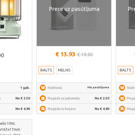
Prece uz pasūtījuma
Pr
āk
€ 13.93
€ 19.90
00
BALTS
MELNS
BALTS
Pēc pasūtījuma
1 gab.
Noliktavā:
Nolik
:
No € 2.50
Piegāde uz pakomātu:
No € 2.50
Pieg
No € 4.90
Piegāde ar kurjeru:
No € 4.90
Piegā
nelis 10W,
2x163x17mm