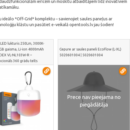
 daudzfunkcionālām ierīcēm un moskītu atbaidītājiem līdz inovatīviem
patīkamāku.
u ideālo *Off-Grid* komplektu – savienojiet saules paneļus ar
loģiju klāstu un pasūtiet e-veikalā opentools.lv jau šodien!
LED lukturis 250Lm, 3000K-
Cepure ar saules paneli EcoFlow (L-XL)
GB gaisma, Li-ion 4000mAh
5020601004 | 5020601004
IDEX VL-NL103W-R –
cionāls 360 grādu telts
ms ar tālvadības pulti | VL-
R
Prece nav pieejama no
piegādātāja