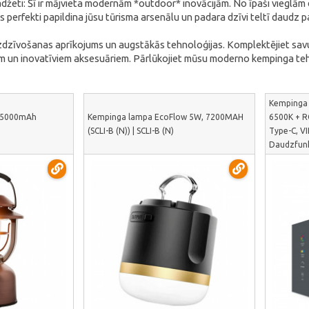
žeti: Šī ir mājvieta modernām *outdoor* inovācijām. No īpaši vieglām
 perfekti papildina jūsu tūrisma arsenālu un padara dzīvi teltī daudz 
as izdzīvošanas aprīkojums un augstākās tehnoloģijas. Komplektējiet sav
 un inovatīviem aksesuāriem. Pārlūkojiet mūsu moderno kempinga tehno
Kempinga 
15000mAh
Kempinga lampa EcoFlow 5W, 7200MAH
6500K + R
(SCLI-B (N)) | SCLI-B (N)
Type-C, V
Daudzfunk
apgaismoju
NL103W-