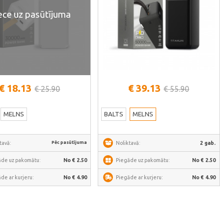
ece uz pasūtījuma
Skatīt vairāk
€ 18.13
€ 39.13
€ 25.90
€ 55.90
MELNS
BALTS
MELNS
Pēc pasūtījuma
tavā:
Noliktavā:
2 gab.
āde uz pakomātu:
No € 2.50
Piegāde uz pakomātu:
No € 2.50
de ar kurjeru:
No € 4.90
Piegāde ar kurjeru:
No € 4.90