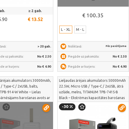
Skatīt vairāk
ab.
≥ 2 gab.
€ 100.35
5.90
€ 13.52
L - XL
M - L
Pēc pasūtījuma
tavā:
> 20 gab.
Noliktavā:
āde uz pakomātu:
No € 2.50
Piegāde uz pakomātu:
No € 2.50
de ar kurjeru:
No € 4.90
Piegāde ar kurjeru:
No € 4.90
s ārējais akumulators 30000mAh,
Lieljaudas ārējais akumulators 50000mAh
/ Type-C / 2xUSB, balts,
22.5W, Micro USB / Type-C / 2xUSB, ātrā
PB-914-W White – Lielas
uzlāde, melns, TITANUM TPB-741S-B
 pārnēsājams barošanas avots ar
Black – Ekstrēmas kapacitātes barošanas
D uzlādes indikāciju | TPB-914-W
stacija ceļotājiem un ilgstošai autonomijai
-30
krīzes situācijās | TPB-741S-B