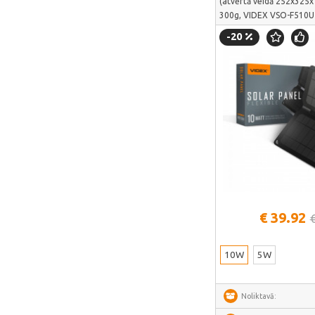
(atvērtā veidā 252x325
Perlegear
300g, VIDEX VSO-F510U
Perlesmith
kabatas izmēra modulis 
-20
uzlādei laivu braucieno
Minis Forum
Yeelight
Uperfect
HOTWAV
IMOU
Avatto
Gosund
Skatīt vair
SAMSUNG
€ 39.92
SanDisk
10W
5W
ECOFLOW
METZ
Noliktavā:
Fanttik