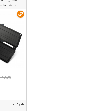
x14mm), IP68,
 – Salokāms
telefonu ātrai
s | VSO-F510U
āk
€ 49.90
< 10 gab.