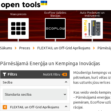
EcoFlow Uzlādes
Auto Piederumi un
Visas preces
Stacijas
Instrumenti
Sākums
Preces
FLEXTAIL un Off-Grid Aprīkojums
Pārnēsā
Pārnēsājamā Enerģija un Kempinga Inovācijas
Mūsdienīgs kempings va
Filtrs
Notīrīt filtru
pētniekam, kurš vēlas i
kas uzturēs jūsu ierīce
Secība
Kas veido viedo kempin
- Pārnēsājamā enerģija:
piemēram, EcoFlow uzlād
rācijai.
FLEXTAIL un Off-Grid Aprīkojums