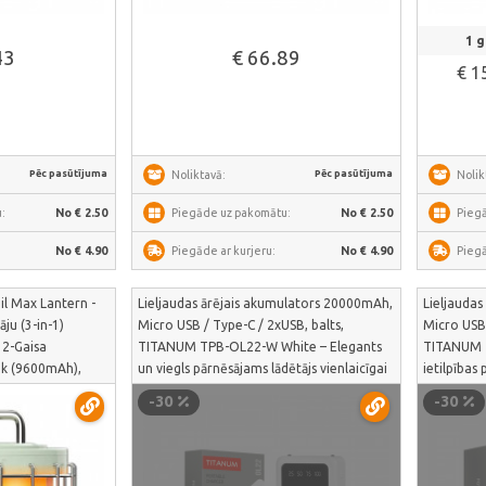
āk
Skatīt vairāk
1 g
43
€ 66.89
€ 1
Pēc pasūtījuma
Pēc pasūtījuma
Noliktavā:
Nolik
:
No € 2.50
Piegāde uz pakomātu:
No € 2.50
Pieg
No € 4.90
Piegāde ar kurjeru:
No € 4.90
Piegā
il Max Lantern -
Lieljaudas ārējais akumulators 20000mAh,
Lieljauda
āju (3-in-1)
Micro USB / Type-C / 2xUSB, balts,
Micro USB 
, 2-Gaisa
TITANUM TPB-OL22-W White – Elegants
TITANUM T
nk (9600mAh),
un viegls pārnēsājams lādētājs vienlaicīgai
ietilpības
NTERN-GR –
divu ierīču barošanai ceļā | TPB-OL22-W
skaidru LE
-30
-30
isma mājoklim un
R