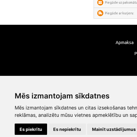
Piegāde uz pakomātu
SwitchBot
Lockin
Piegāde ar kurjeru:
DREAME
VENTION
Apmaksa
FunWater
MERACH
P
DeerRun
CYCPLUS
Garrett
TIMEKETTLE
Mēs izmantojam sīkdatnes
NAVEE
Mēs izmantojam sīkdatnes un citas izsekošanas tehno
ULTIMEA
reklāmas, analizētu mūsu vietnes apmeklētību un sap
Liene
Es piekrītu
Es nepiekrītu
Mainīt uzstādījumus
LONGER