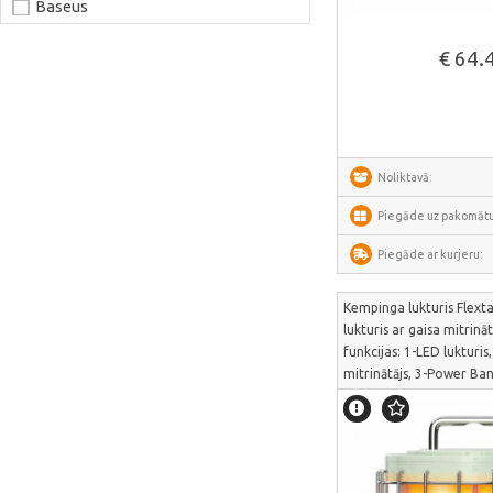
Baseus
Joyroom
Skatīt vair
€ 64.
LaserPecker
xTool
Artillery
Noliktavā:
Creality
AnyCubic
Piegāde uz pakomātu
Elegoo
Piegāde ar kurjeru:
Sonoff
Kempinga lukturis Flexta
Shelly
lukturis ar gaisa mitrināt
funkcijas: 1-LED lukturis
Flextail
mitrinātājs, 3-Power Ba
NexTool
zaļš, FLEXTAIL MAX LA
eleganta retro stila ga
Blitzwolf
teltij | MAX LANTERN-G
Puluz