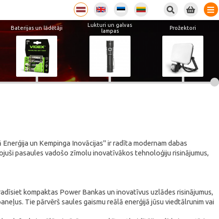
Lukturi un galvas
Baterijas un lādētāji
Prožektori
lampas
Enerģija un Kempinga Inovācijas" ir radīta modernam dabas
ojuši pasaules vadošo zīmolu inovatīvākos tehnoloģiju risinājumus,
atradīsiet kompaktas Power Bankas un inovatīvus uzlādes risinājumus,
ļus. Tie pārvērš saules gaismu reālā enerģijā jūsu viedtālrunim vai