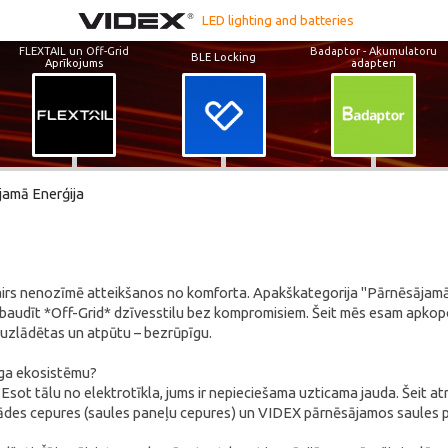
LED lighting and batteries
FLEXTAIL un Off-Grid
Badaptor - Akumulatoru
BLE Locking
Aprīkojums
adapteri
jamā Enerģija
irs nenozīmē atteikšanos no komforta. Apakškategorija "Pārnēsājamā 
zbaudīt *Off-Grid* dzīvesstilu bez kompromisiem. Šeit mēs esam apkop
s uzlādētas un atpūtu – bezrūpīgu.
ga ekosistēmu?
 Esot tālu no elektrotīkla, jums ir nepieciešama uzticama jauda. Šeit 
es cepures (saules paneļu cepures) un VIDEX pārnēsājamos saules pane