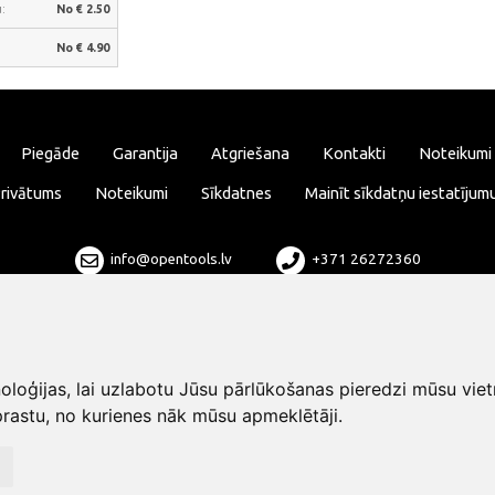
:
No € 2.50
No € 4.90
Piegāde
Garantija
Atgriešana
Kontakti
Noteikumi
rivātums
Noteikumi
Sīkdatnes
Mainīt sīkdatņu iestatījum
info@opentools.lv
+371 26272360
Tirdzniecības partneris: varle.lt
loģijas, lai uzlabotu Jūsu pārlūkošanas pieredzi mūsu viet
rastu, no kurienes nāk mūsu apmeklētāji.
Dizains un izstrāde