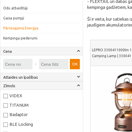
- FLEXTAIL un dabas gad
kempinga gadžetiem, kas
Odu atbaidītāji
Gaisa pumpji
Šī ir vieta, kur satiek
jaudīgiem akumulatoriem
Pārnēsājamā Enerģija
Kempinga piederumi
LEPRO 3300411000lm 
Cena
Camping Lamp | 330041
-
OK
Atlaides un īpašības
Zīmols
VIDEX
TITANUM
Badaptor
BLE Locking