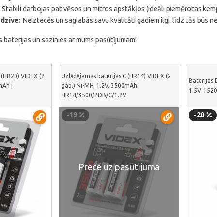
:
Stabili darbojas pat vēsos un mitros apstākļos (ideāli piemērotas kem
dzīve:
Neiztecēs un saglabās savu kvalitāti gadiem ilgi, līdz tās būs n
ās baterijas un sazinies ar mums pasūtījumam!
 (HR20) VIDEX (2
Uzlādējamas baterijas C (HR14) VIDEX (2
Baterijas 
mAh |
gab.) Ni-MH, 1.2V, 3500mAh |
1.5V, 152
HR14/3500/2DB/C/1.2V
-19
-20
Prece uz pasūtījuma