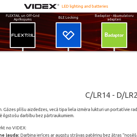
LED lighting and batteries
FLEXTAIL un Off-Grid
Badaptor - Akumulatoru
BLE Locking
Aprīkojums
adapteri
C/LR14 - D/LR
m. Gāzes plīšu aizdedzes, vecā tipa liela izmēra lukturi un portatīvie ra
ē ilgstošu darbību bez pārtraukumiem.
irkt no VIDEX:
ne jauda:
Darbina ierīces ar augstu strāvas patēriņu bez ātras "nosēš