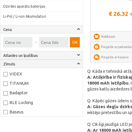
Skatīt vair
Dzirdes aparātu baterijas
€ 26.32
Li-Pol / Li-ion Akumulatori
Cena
Noliktavā:
-
OK
Piegāde uz pakomātu
Atlaides un īpašības
Piegāde ar kurjeru:
Zīmols
Q: Kāda ir tehniskā atšķ
VIDEX
A: Atšķirība ir fizisk
18000 mAh ietilpību.
C
TITANUM
gāzes katlu aizdedzes 
Badaptor
Q: Kāpēc gāzes ūdens si
BLE Locking
A: Gāzes degļu dzirks
Baseus
iekšējo pretestību un s
Joyroom
Q: Cik ilgi jaudīgā LED
A: Ar 18000 mAh ieti
LaserPecker