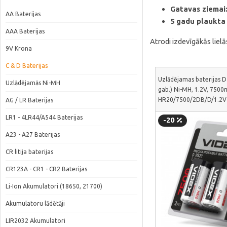
Gatavas ziemai
AA Baterijas
5 gadu plaukta 
AAA Baterijas
Atrodi izdevīgākās liel
9V Krona
C & D Baterijas
Uzlādējamas baterijas D
Uzlādējamās Ni-MH
gab.) Ni-MH, 1.2V, 7500
HR20/7500/2DB/D/1.2V
AG / LR Baterijas
LR1 - 4LR44/A544 Baterijas
-20
A23 - A27 Baterijas
CR litija baterijas
CR123A - CR1 - CR2 Baterijas
Li-Ion Akumulatori (18650, 21700)
Akumulatoru lādētāji
LIR2032 Akumulatori