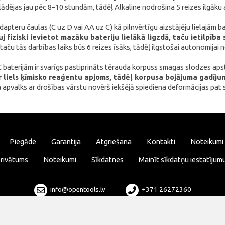
zlādējas jau pēc 8–10 stundām, tādēļ Alkaline nodrošina 5 reizes ilgāk
dapteru čaulas (C uz D vai AA uz C) kā pilnvērtīgu aizstājēju lielajām b
j fiziski ievietot mazāku bateriju lielākā ligzdā, taču ietilpīb
 taču tās darbības laiks būs 6 reizes īsāks, tādēļ ilgstošai autonomijai 
C baterijām ir svarīgs pastiprināts tērauda korpuss smagas slodzes ap
 ir liels ķīmisko reaģentu apjoms, tādēļ korpusa bojājuma gadī
a apvalks ar drošības vārstu novērš iekšējā spiediena deformācijas pat
Piegāde
Garantija
Atgriešana
Kontakti
Noteikumi
rivātums
Noteikumi
Sīkdatnes
Mainīt sīkdatņu iestatījum
info@opentools.lv
+371 26272360