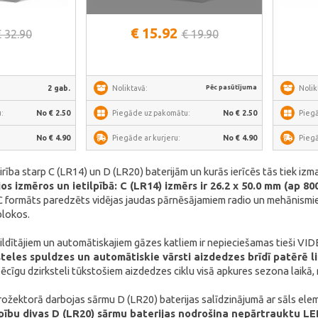
āk
€ 15.92
€ 32.90
€ 19.90
Pēc pasūtījuma
2 gab.
Noliktavā:
Nolik
:
No € 2.50
Piegāde uz pakomātu:
No € 2.50
Pieg
No € 4.90
Piegāde ar kurjeru:
No € 4.90
Piegā
irība starp C (LR14) un D (LR20) baterijām un kurās ierīcēs tās tiek iz
ajos izmēros un ietilpībā: C (LR14) izmērs ir 26.2 x 50.0 mm (ap 
 formāts paredzēts vidējas jaudas pārnēsājamiem radio un mehānismie
blokos.
ldītājiem un automātiskajiem gāzes katliem ir nepieciešamas tieši VI
teles spuldzes un automātiskie vārsti aizdedzes brīdī patērē li
pēcīgu dzirksteli tūkstošiem aizdedzes ciklu visā apkures sezona laikā,
 prožektorā darbojas sārmu D (LR20) baterijas salīdzinājumā ar sāls el
lpību divas D (LR20) sārmu baterijas nodrošina nepārtrauktu LE