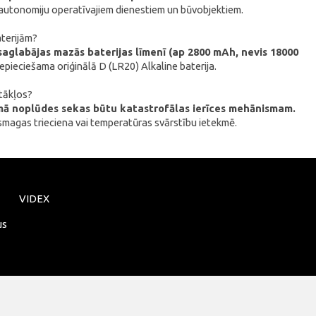
u autonomiju operatīvajiem dienestiem un būvobjektiem.
aterijām?
a saglabājas mazās baterijas līmenī (ap 2800 mAh, nevis 18000
nepieciešama oriģinālā D (LR20) Alkaline baterija.
stākļos?
jumā noplūdes sekas būtu katastrofālas ierīces mehānismam.
 smagas trieciena vai temperatūras svārstību ietekmē.
VIDEX
us