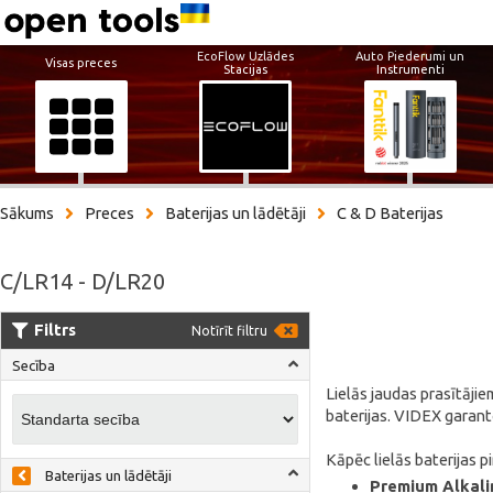
EcoFlow Uzlādes
Auto Piederumi un
Visas preces
Stacijas
Instrumenti
Sākums
Preces
Baterijas un lādētāji
C & D Baterijas
C/LR14 - D/LR20
Filtrs
Notīrīt filtru
Secība
Lielās jaudas prasītājie
baterijas. VIDEX garant
Kāpēc lielās baterijas p
Baterijas un lādētāji
Premium Alkali