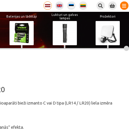
Lukturi un galvas
Baterijas un lādētāji
Prožektori
lampas
20
dioaparāti bieži izmanto C vai D tipa (LR14 / LR20) liela izmēra
anās" efekta.