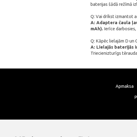
baterijas šādā režīmā i
xTool
Q: Vai drīkst izmantot a
Artillery
A: Adaptera čaula ļau
Creality
mAh).
Ierīce darbosies,
AnyCubic
Q: Kāpēc lielajām D un 
A: Lielajās baterijās
Elegoo
Triecienizturīgs tēraud
Sonoff
Shelly
Flextail
Apmaksa
NexTool
Blitzwolf
P
Puluz
Deerma
AMZchef
HiBREW