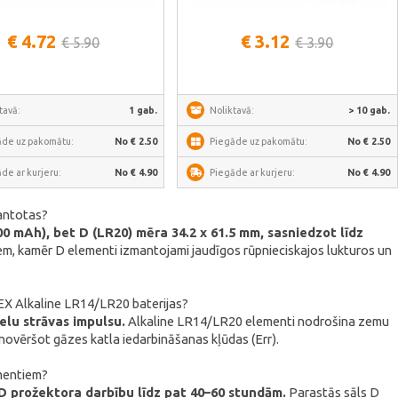
Skatīt vairāk
Skatīt vairāk
€ 4.72
€ 3.12
€ 5.90
€ 3.90
tavā:
1 gab.
Noliktavā:
> 10 gab.
āde uz pakomātu:
No € 2.50
Piegāde uz pakomātu:
No € 2.50
de ar kurjeru:
No € 4.90
Piegāde ar kurjeru:
No € 4.90
mantotas?
8000 mAh), bet D (LR20) mēra 34.2 x 61.5 mm, sasniedzot līdz
m, kamēr D elementi izmantojami jaudīgos rūpnieciskajos lukturos un
DEX Alkaline LR14/LR20 baterijas?
elu strāvas impulsu.
Alkaline LR14/LR20 elementi nodrošina zemu
 novēršot gāzes katla iedarbināšanas kļūdas (Err).
ementiem?
D prožektora darbību līdz pat 40–60 stundām.
Parastās sāls D