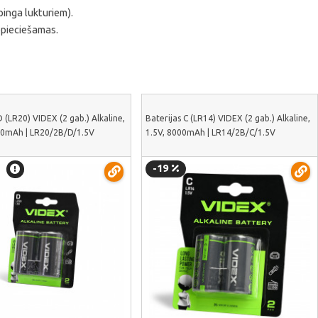
pinga lukturiem).
epieciešamas.
D (LR20) VIDEX (2 gab.) Alkaline,
Baterijas C (LR14) VIDEX (2 gab.) Alkaline,
00mAh | LR20/2B/D/1.5V
1.5V, 8000mAh | LR14/2B/C/1.5V
-19