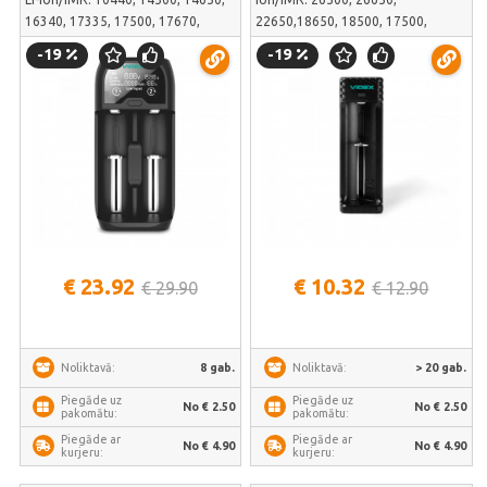
16340, 17335, 17500, 17670,
22650,18650, 18500, 17500,
18350, 18500,
17355, 16340,14500,10440; un Ni-
-19
-19
18650,18700,20700, 21700,
MH/Cd: AAAA, AAA, AA, A, SC, C |
22650, 22700, 26500, 26650; un
VCH-U101
Ni-MH/Cd: АААА, ААА, АА, А, SC, C
| VCH-UD200
€ 23.92
€ 10.32
€ 29.90
€ 12.90
8 gab.
> 20 gab.
Noliktavā:
Noliktavā:
Piegāde uz
Piegāde uz
No € 2.50
No € 2.50
pakomātu:
pakomātu:
Piegāde ar
Piegāde ar
No € 4.90
No € 4.90
kurjeru:
kurjeru: