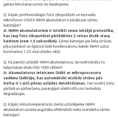
gatavi lietošanai uzreiz no iepakojuma.
Q: Kāpēc profesionālajās foto zibspuldzēs un bezvadu
mikrofonos VIDEX NiMH akumulatori ir pārāki par sārmu
baterijām?
A: NiMH akumulatoriem ir izteikti zema iekšējā pretestība,
kas ļauj foto zibspuldzei pārlādēties 2 reizes ātrāk starp
kadriem (zem 1.5 sekundēm).
Sārmu baterijas pie liela strāvas
pīķa pārkarst un ilgstoši lādē kondensatoru, kamēr NiMH uztur
konstantus 1.2V visā izlādes ciklā.
Q: Kā pareizi uzlādēt NiMH akumulatorus, lai nodrošinātu to
kalpošanas mūžu līdz 1000 cikliem?
A: Akumulatorus ieteicams lādēt ar mikroprocesoru
vadāmu lādētāju, kas automātiski atslēdz strāvu pēc
Delta-V (-ΔV) pilnas uzlādes detektēšanas.
Tas novērš šūnu
pārlādi un pārkaršanu, pasargājot elektrolītu no termiskās
degradācijas.
Q: Kāpēc mīnustemperatūrās ziemā uzlādējamie NiMH
akumulatori uzrāda augstāku efektivitāti nekā standarta sārmu
baterijas?