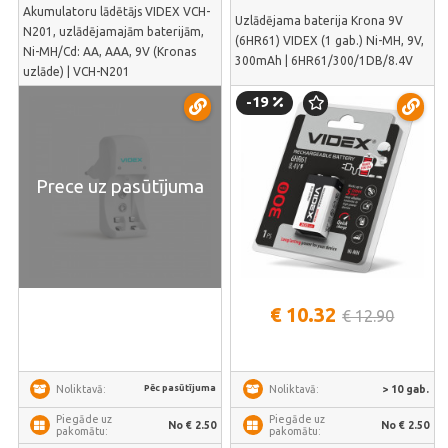
Akumulatoru lādētājs VIDEX VCH-
Uzlādējama baterija Krona 9V
N201, uzlādējamajām baterijām,
(6HR61) VIDEX (1 gab.) Ni-MH, 9V,
Ni-MH/Cd: АА, ААА, 9V (Kronas
300mAh | 6HR61/300/1DB/8.4V
uzlāde) | VCH-N201
-19
Prece uz pasūtījuma
€ 10.32
€ 12.90
Pēc pasūtījuma
> 10 gab.
Noliktavā:
Noliktavā:
Piegāde uz
Piegāde uz
No € 2.50
No € 2.50
pakomātu:
pakomātu: