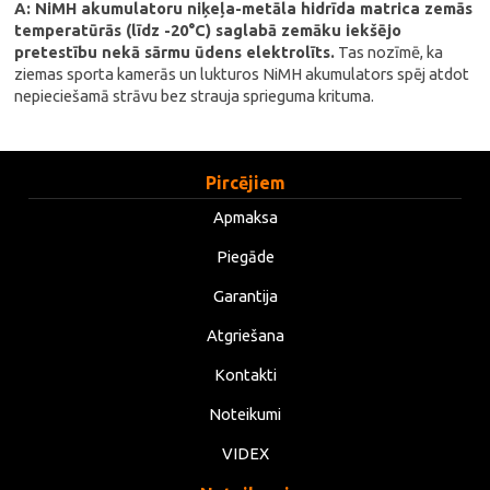
A: NiMH akumulatoru niķeļa-metāla hidrīda matrica zemās
temperatūrās (līdz -20°C) saglabā zemāku iekšējo
pretestību nekā sārmu ūdens elektrolīts.
Tas nozīmē, ka
ziemas sporta kamerās un lukturos NiMH akumulators spēj atdot
nepieciešamā strāvu bez strauja sprieguma krituma.
Pircējiem
Apmaksa
Piegāde
Garantija
Atgriešana
Kontakti
Noteikumi
VIDEX