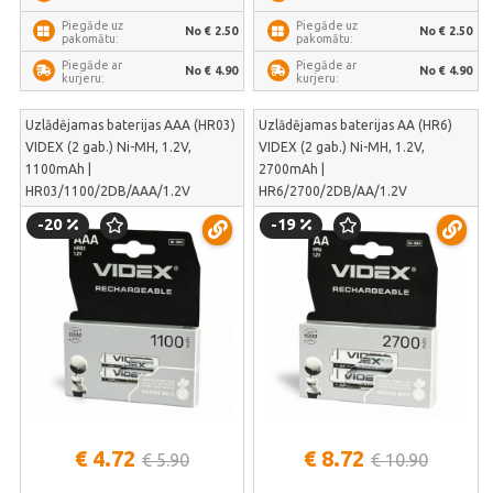
Piegāde uz
Piegāde uz
No € 2.50
No € 2.50
pakomātu:
pakomātu:
Piegāde ar
Piegāde ar
No € 4.90
No € 4.90
kurjeru:
kurjeru:
Uzlādējamas baterijas AAA (HR03)
Uzlādējamas baterijas AA (HR6)
VIDEX (2 gab.) Ni-MH, 1.2V,
VIDEX (2 gab.) Ni-MH, 1.2V,
1100mAh |
2700mAh |
HR03/1100/2DB/AAA/1.2V
HR6/2700/2DB/AA/1.2V
-20
-19
€ 4.72
€ 8.72
€ 5.90
€ 10.90