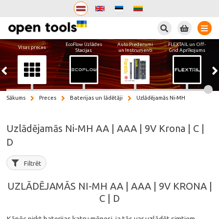
Meklēt
EcoFlow Uzlādes
Auto Piederumi
FLEXTAIL un Off-
Visas preces
Stacijas
un Instrumenti
Grid Aprīkojums
Sākums
Preces
Baterijas un lādētāji
Uzlādējamās Ni-MH
Uzlādējamās Ni-MH AA | AAA | 9V Krona | C |
D
Filtrēt
UZLĀDĒJAMĀS NI-MH AA | AAA | 9V KRONA |
C | D
Kāpēc pirkt baterijas katru mēnesi, ja tās var uzlādēt simtiem