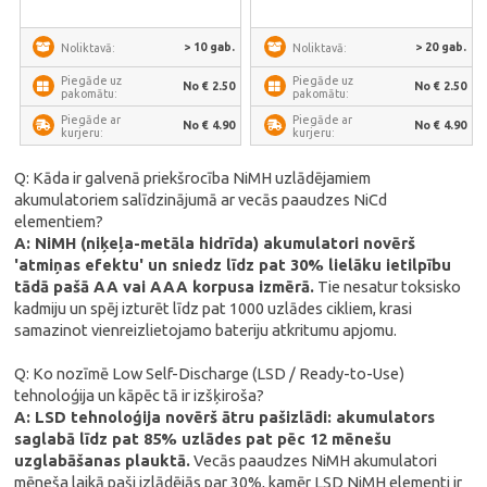
> 10 gab.
> 20 gab.
Noliktavā:
Noliktavā:
Piegāde uz
Piegāde uz
No € 2.50
No € 2.50
pakomātu:
pakomātu:
Piegāde ar
Piegāde ar
No € 4.90
No € 4.90
kurjeru:
kurjeru:
Q: Kāda ir galvenā priekšrocība NiMH uzlādējamiem
akumulatoriem salīdzinājumā ar vecās paaudzes NiCd
elementiem?
A: NiMH (niķeļa-metāla hidrīda) akumulatori novērš
'atmiņas efektu' un sniedz līdz pat 30% lielāku ietilpību
tādā pašā AA vai AAA korpusa izmērā.
Tie nesatur toksisko
kadmiju un spēj izturēt līdz pat 1000 uzlādes cikliem, krasi
samazinot vienreizlietojamo bateriju atkritumu apjomu.
Q: Ko nozīmē Low Self-Discharge (LSD / Ready-to-Use)
tehnoloģija un kāpēc tā ir izšķiroša?
A: LSD tehnoloģija novērš ātru pašizlādi: akumulators
saglabā līdz pat 85% uzlādes pat pēc 12 mēnešu
uzglabāšanas plauktā.
Vecās paaudzes NiMH akumulatori
mēneša laikā paši izlādējās par 30%, kamēr LSD NiMH elementi ir