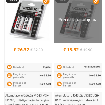
Prece uz pasūtījuma
€ 26.32
€ 15.92
€ 32.90
€ 19.90
Pēc pasūtījuma
2 gab.
Noliktavā:
Noliktavā:
Piegāde uz
Piegāde uz
No € 2.50
No € 2.50
pakomātu:
pakomātu:
Piegāde ar
Piegāde ar
No € 4.90
No € 4.90
kurjeru:
kurjeru:
Akumulatoru lādētājs VIDEX VCH-
Akumulatoru lādētājs VIDEX VCH-
UD200, uzlādējamajām baterijām
U101, uzlādējamajām baterijām Li-
Li-ion/IMR: 10440, 14500, 14650,
ion/IMR: 26500, 26650,