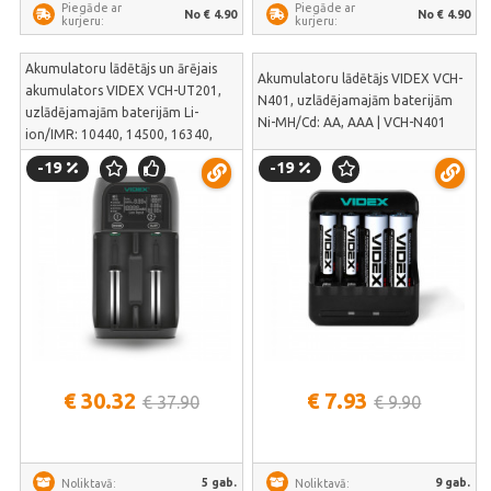
Piegāde ar
Piegāde ar
No € 4.90
No € 4.90
kurjeru:
kurjeru:
Akumulatoru lādētājs un ārējais
Akumulatoru lādētājs VIDEX VCH-
akumulators VIDEX VCH-UT201,
N401, uzlādējamajām baterijām
uzlādējamajām baterijām Li-
Ni-MH/Cd: АА, ААА | VCH-N401
ion/IMR: 10440, 14500, 16340,
17500,17650,17670, 18490,
-19
-19
18500, 18650, 20700, 21700,
22650, 26500, 26650, 36250; un
Ni-MH/Cd: АААА, ААА, АА, А, SC,C,
D | VCH-UT201
€ 30.32
€ 7.93
€ 37.90
€ 9.90
5 gab.
9 gab.
Noliktavā:
Noliktavā: