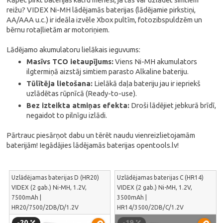
reižu? VIDEX Ni-MH lādējamās baterijas (lādējamie pirkstiņi,
AA/AAA u.c.) ir ideāla izvēle Xbox pultīm, fotozibspuldzēm un
bērnu rotaļlietām ar motoriņiem.
Lādējamo akumulatoru lielākais ieguvums:
Masīvs TCO ietaupījums:
Viens Ni-MH akumulators
ilgtermiņā aizstāj simtiem parasto Alkaline bateriju.
Tūlītēja lietošana:
Lielākā daļa bateriju jau ir iepriekš
uzlādētas rūpnīcā (Ready-to-use).
Bez izteikta atmiņas efekta:
Droši lādējiet jebkurā brīdī,
negaidot to pilnīgu izlādi.
Pārtrauc piesārņot dabu un tērēt naudu vienreizlietojamām
baterijām! Iegādājies lādējamās baterijas opentools.lv!
Uzlādējamas baterijas D (HR20)
Uzlādējamas baterijas C (HR14)
VIDEX (2 gab.) Ni-MH, 1.2V,
VIDEX (2 gab.) Ni-MH, 1.2V,
7500mAh |
3500mAh |
HR20/7500/2DB/D/1.2V
HR14/3500/2DB/C/1.2V
-20
-19