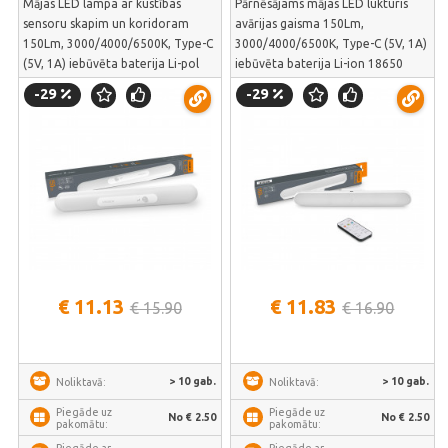
Mājas LED lampa ar kustības
Pārnēsājams mājas LED lukturis
sensoru skapim un koridoram
avārijas gaisma 150Lm,
150Lm, 3000/4000/6500K, Type-C
3000/4000/6500K, Type-C (5V, 1A)
(5V, 1A) iebūvēta baterija Li-pol
iebūvēta baterija Li-ion 18650
3.7V 2200mAh, VIDEX VL-NL013W-
2200mAh, VIDEX VL-NL049W-R –
-29
-29
SR – automātiska mēbeļu gaisma |
autonoma gaisma elektroapgādes
VL-NL013W-SR
pārtraukumiem | VL-NL049W-R
€ 11.13
€ 11.83
€ 15.90
€ 16.90
> 10 gab.
> 10 gab.
Noliktavā:
Noliktavā:
Piegāde uz
Piegāde uz
No € 2.50
No € 2.50
pakomātu:
pakomātu:
Piegāde ar
Piegāde ar