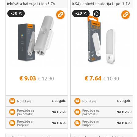
iebūvēta baterija Li-Ion 3.7V
0.5A) iebūvēta baterija Li-pol 3.7V
2000mAh, VIDEX VL-NL108W –
750mAh, VIDEX VL-NL014W-S –
-30
-29
uzlādējams istabas rokas lukturis |
parocīgs virtuves virsmu
VL-NL108W
apgaismojums | VL-NL014W-S
€ 9.03
€ 7.64
€ 12.90
€ 10.90
> 20 gab.
> 20 gab.
Noliktavā:
Noliktavā:
Piegāde uz
Piegāde uz
No € 2.50
No € 2.50
pakomātu:
pakomātu:
Piegāde ar
Piegāde ar
No € 4.90
No € 4.90
kurjeru:
kurjeru: