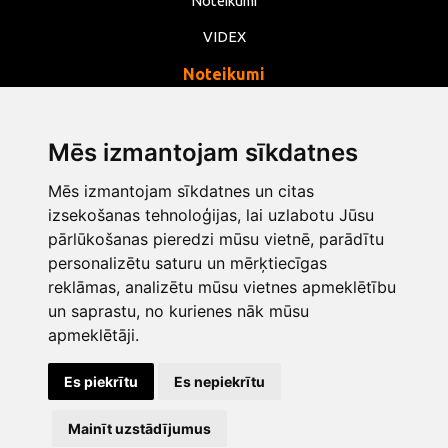
Noteikumi
VIDEX
Noteikumi
Privātums
Noteikumi
Mēs izmantojam sīkdatnes
Sīkdatnes
Mēs izmantojam sīkdatnes un citas
Mainīt sīkdatņu iestatījumus
izsekošanas tehnoloģijas, lai uzlabotu Jūsu
pārlūkošanas pieredzi mūsu vietnē, parādītu
personalizētu saturu un mērķtiecīgas
info@opentools.lv
+371 26272360
reklāmas, analizētu mūsu vietnes apmeklētību
un saprastu, no kurienes nāk mūsu
apmeklētāji.
Tirdzniecības partneris: varle.lt
Es piekrītu
Es nepiekrītu
Dizains un izstrāde
Mainīt uzstādījumus