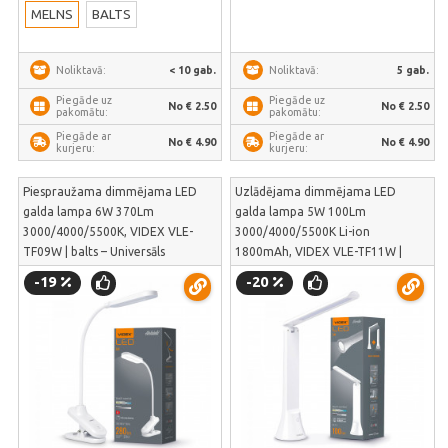
MELNS
BALTS
< 10 gab.
5 gab.
Noliktavā:
Noliktavā:
Piegāde uz
Piegāde uz
No € 2.50
No € 2.50
pakomātu:
pakomātu:
Piegāde ar
Piegāde ar
No € 4.90
No € 4.90
kurjeru:
kurjeru:
Piespraužama dimmējama LED
Uzlādējama dimmējama LED
galda lampa 6W 370Lm
galda lampa 5W 100Lm
3000/4000/5500K, VIDEX VLE-
3000/4000/5500K Li-ion
TF09W | balts – Universāls
1800mAh, VIDEX VLE-TF11W |
stiprinājums ar klipsi plakanām
balts – Autonoma darbība no
-19
-20
virsmām | VLE-TF09W
iebūvēta Li-ion akumulatora | VLE-
TF11W