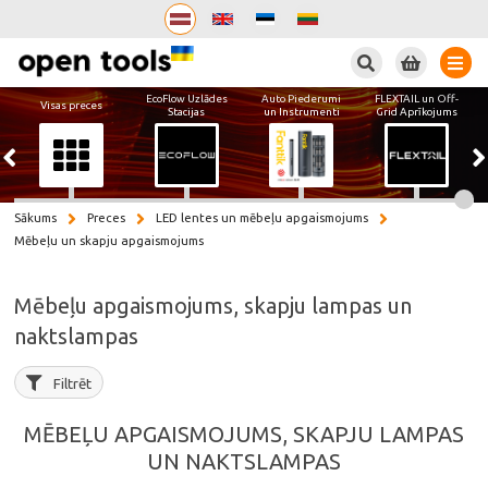
Meklēt
EcoFlow Uzlādes
Auto Piederumi
FLEXTAIL un Off-
Visas preces
Stacijas
un Instrumenti
Grid Aprīkojums
Sākums
Preces
LED lentes un mēbeļu apgaismojums
Mēbeļu un skapju apgaismojums
Mēbeļu apgaismojums, skapju lampas un
naktslampas
Filtrēt
MĒBEĻU APGAISMOJUMS, SKAPJU LAMPAS
UN NAKTSLAMPAS