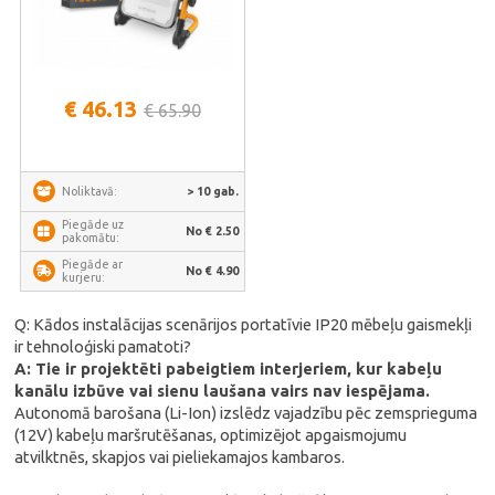
€ 46.13
€ 65.90
> 10 gab.
Noliktavā:
Piegāde uz
No € 2.50
pakomātu:
Piegāde ar
No € 4.90
kurjeru:
Q: Kādos instalācijas scenārijos portatīvie IP20 mēbeļu gaismekļi
ir tehnoloģiski pamatoti?
A: Tie ir projektēti pabeigtiem interjeriem, kur kabeļu
kanālu izbūve vai sienu laušana vairs nav iespējama.
Autonomā barošana (Li-Ion) izslēdz vajadzību pēc zemsprieguma
(12V) kabeļu maršrutēšanas, optimizējot apgaismojumu
atvilktnēs, skapjos vai pieliekamajos kambaros.