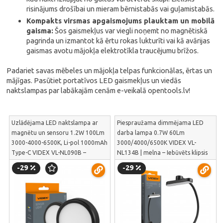
risinājums drošībai un mieram bērnistabās vai guļamistabās.
Kompakts virsmas apgaismojums plauktam un mobilā
gaisma:
Šos gaismekļus var viegli noņemt no magnētiskā
pagrinda un izmantot kā ērtu rokas lukturīti vai kā avārijas
gaismas avotu mājokļa elektrotīkla traucējumu brīžos.
Padariet savas mēbeles un mājokļa telpas funkcionālas, ērtas un
mājīgas. Pasūtiet portatīvos LED gaismekļus un viedās
naktslampas par labākajām cenām e-veikalā opentools.lv!
Uzlādējama LED naktslampa ar
Piespraužama dimmējama LED
magnētu un sensoru 1.2W 100Lm
darba lampa 0.7W 60Lm
3000-4000-6500K, Li-pol 1000mAh
3000/4000/6500K VIDEX VL-
Type-C VIDEX VL-NL090B –
NL134B | melna – Iebūvēts klipsis
kompakts skapja un guļamistabas
lampas drošai piestiprināšanai tieši
-29
-29
gaismeklis ar sensoru | VL-NL090B
pie grāmatas vāka | VL-NL134B