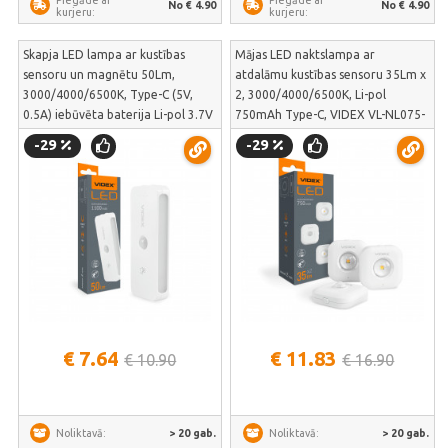
No € 4.90
No € 4.90
kurjeru:
kurjeru:
Skapja LED lampa ar kustības
Mājas LED naktslampa ar
sensoru un magnētu 50Lm,
atdalāmu kustības sensoru 35Lm x
3000/4000/6500K, Type-C (5V,
2, 3000/4000/6500K, Li-pol
0.5A) iebūvēta baterija Li-pol 3.7V
750mAh Type-C, VIDEX VL-NL075-
1100mAh, VIDEX VL-NL053W-S –
21 – divu moduļu gaisma skapim
-29
-29
magnētiskais mēbeļu
un koridoram | VL-NL075-21
apgaismojums | VL-NL053W-S
€ 7.64
€ 11.83
€ 10.90
€ 16.90
> 20 gab.
> 20 gab.
Noliktavā:
Noliktavā: