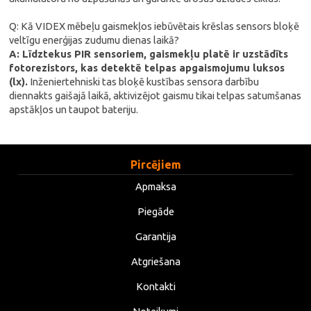
Q: Kā VIDEX mēbeļu gaismekļos iebūvētais krēslas sensors bloķē
veltīgu enerģijas zudumu dienas laikā?
A: Līdztekus PIR sensoriem, gaismekļu platē ir uzstādīts
fotorezistors, kas detektē telpas apgaismojumu luksos
(lx).
Inženiertehniski tas bloķē kustības sensora darbību
diennakts gaišajā laikā, aktivizējot gaismu tikai telpas satumšanas
apstākļos un taupot bateriju.
Pircējiem
Apmaksa
Piegāde
Garantija
Atgriešana
Kontakti