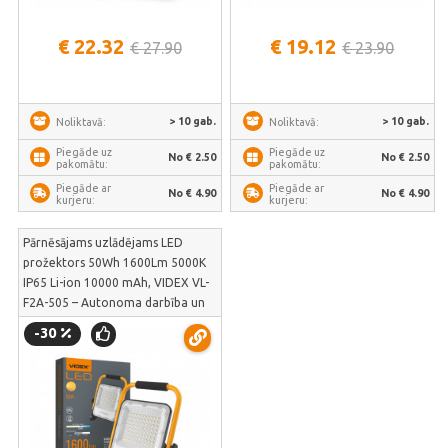
€ 22.32
€ 19.12
€ 27.90
€ 23.90
> 10 gab.
> 10 gab.
Noliktavā:
Noliktavā:
Piegāde uz
Piegāde uz
No € 2.50
No € 2.50
pakomātu:
pakomātu:
Piegāde ar
Piegāde ar
No € 4.90
No € 4.90
kurjeru:
kurjeru:
Pārnēsājams uzlādējams LED
prožektors 50Wh 1600Lm 5000K
IP65 Li-ion 10000 mAh, VIDEX VL-
F2A-505 – Autonoma darbība un
izturība būvniecības objektos | VL-
-30
F2A-505