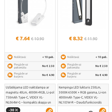
€ 7.64
€ 8.32
€ 10.90
€ 11.90
< 10 gab.
< 10 gab.
Noliktavā:
Noliktavā:
Piegāde uz
Piegāde uz
No € 2.50
No € 2.50
pakomātu:
pakomātu:
Piegāde ar
Piegāde ar
No € 4.90
No € 4.90
kurjeru:
kurjeru:
Uzlādējama LED naktslampa ar
Kempinga LED lukturis 250Lm,
magnētu 40Lm, 4000K+RGB, Li-pol
3000K-6500K + RGB gaisma, Li-ion
750mAh Type-C, VIDEX VL-
4000mAh Type-C, VIDEX VL-
NL064W-G – kompakts skapja un
NL103W-R – Daudzfunkcionāls
guļamistabas gaismeklis | VL-
360 grādu telts apgaismojums ar
-30