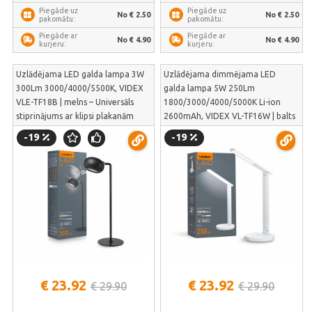
Piegāde uz
Piegāde uz
No € 2.50
No € 2.50
pakomātu:
pakomātu:
Piegāde ar
Piegāde ar
No € 4.90
No € 4.90
kurjeru:
kurjeru:
Uzlādējama LED galda lampa 3W
Uzlādējama dimmējama LED
300Lm 3000/4000/5500K, VIDEX
galda lampa 5W 250Lm
VLE-TF18B | melns – Universāls
1800/3000/4000/5000K Li-ion
stiprinājums ar klipsi plakanām
2600mAh, VIDEX VL-TF16W | balts
virsmām | VLE-TF18B
– Autonoma darbība no iebūvēta
-19
-19
Li-ion akumulatora | VL-TF16W
€ 23.92
€ 23.92
€ 29.90
€ 29.90