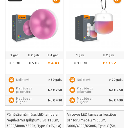
NL064W-G
tālvadības pulti | VL-NL103W-R
1 gab.
≥ 2 gab.
≥ 4 gab.
1 gab.
≥ 2 gab.
€ 5.90
€ 5.02
€ 4.43
€ 15.90
€ 13.52
> 50 gab.
> 20 gab.
Noliktavā:
Noliktavā:
Piegāde uz
Piegāde uz
No € 2.50
No € 2.50
pakomātu:
pakomātu:
Piegāde ar
Piegāde ar
No € 4.90
No € 4.90
kurjeru:
kurjeru:
Pārnēsājamā mājas LED lampa ar
Virtuves LED lampa ar kustības
regulējamu spilgtumu 50-110Lm,
sensoru mēbelēm 50Lm,
3000/4000/6500K, Type-C (5V, 1A)
3000/4000/6500K, Type-C (5V,