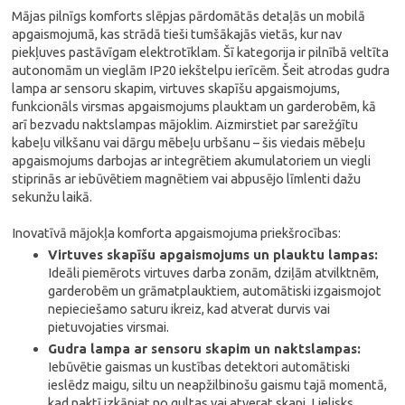
Mājas pilnīgs komforts slēpjas pārdomātās detaļās un mobilā
apgaismojumā, kas strādā tieši tumšākajās vietās, kur nav
piekļuves pastāvīgam elektrotīklam. Šī kategorija ir pilnībā veltīta
autonomām un vieglām IP20 iekštelpu ierīcēm. Šeit atrodas gudra
lampa ar sensoru skapim, virtuves skapīšu apgaismojums,
funkcionāls virsmas apgaismojums plauktam un garderobēm, kā
arī bezvadu naktslampas mājoklim. Aizmirstiet par sarežģītu
kabeļu vilkšanu vai dārgu mēbeļu urbšanu – šis viedais mēbeļu
apgaismojums darbojas ar integrētiem akumulatoriem un viegli
stiprinās ar iebūvētiem magnētiem vai abpusējo līmlenti dažu
sekunžu laikā.
Inovatīvā mājokļa komforta apgaismojuma priekšrocības:
Virtuves skapīšu apgaismojums un plauktu lampas:
Ideāli piemērots virtuves darba zonām, dziļām atvilktnēm,
garderobēm un grāmatplauktiem, automātiski izgaismojot
nepieciešamo saturu ikreiz, kad atverat durvis vai
pietuvojaties virsmai.
Gudra lampa ar sensoru skapim un naktslampas:
Iebūvētie gaismas un kustības detektori automātiski
ieslēdz maigu, siltu un neapžilbinošu gaismu tajā momentā,
kad naktī izkāpjat no gultas vai atverat skapi. Lielisks