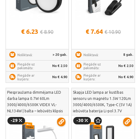
€ 6.23
€ 7.64
€ 8.90
€ 10.90
> 20 gab.
8 gab.
Noliktavā:
Noliktavā:
Piegāde uz
Piegāde uz
No € 2.50
No € 2.50
pakomātu:
pakomātu:
Piegāde ar
Piegāde ar
No € 4.90
No € 4.90
kurjeru:
kurjeru:
Piespraužama dimmējama LED
Skapja LED lampa ar kustības
darba lampa 0.7W 60Lm
sensoru un magnētu 1.5W 120Lm
3000/4000/6500K VIDEX VL-
3000/4000/6500K, Type-C (5V 1A)
NL134W | balta – Iebūvēts klipsis
iebūvēta baterija Li-pol 3.7V
lampas drošai piestiprināšanai tieši
1800mAh VIDEX VL-NL135B –
-29
-30
pie grāmatas vāka | VL-NL134W
pakarināšanai teltī izmantojiet
iebūvēto āķi | VL-NL135B