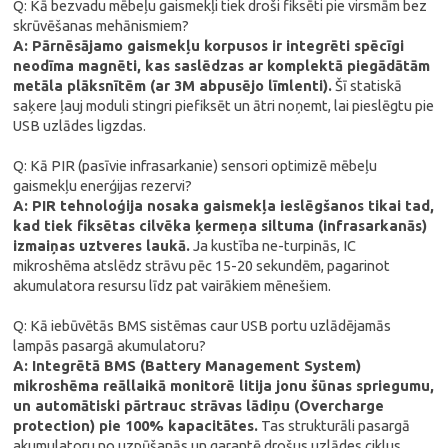
Q: Kā bezvadu mēbeļu gaismekļi tiek droši fiksēti pie virsmām bez
skrūvēšanas mehānismiem?
A: Pārnēsājamo gaismekļu korpusos ir integrēti spēcīgi
neodīma magnēti, kas saslēdzas ar komplektā piegādātām
metāla plāksnītēm (ar 3M abpusējo līmlenti).
Šī statiskā
saķere ļauj moduli stingri piefiksēt un ātri noņemt, lai pieslēgtu pie
USB uzlādes ligzdas.
Q: Kā PIR (pasīvie infrasarkanie) sensori optimizē mēbeļu
gaismekļu enerģijas rezervi?
A: PIR tehnoloģija nosaka gaismekļa ieslēgšanos tikai tad,
kad tiek fiksētas cilvēka ķermeņa siltuma (infrasarkanās)
izmaiņas uztveres laukā.
Ja kustība ne-turpinās, IC
mikroshēma atslēdz strāvu pēc 15-20 sekundēm, pagarinot
akumulatora resursu līdz pat vairākiem mēnešiem.
Q: Kā iebūvētās BMS sistēmas caur USB portu uzlādējamās
lampās pasargā akumulatoru?
A: Integrētā BMS (Battery Management System)
mikroshēma reāllaikā monitorē litija jonu šūnas spriegumu,
un automātiski pārtrauc strāvas lādiņu (Overcharge
protection) pie 100% kapacitātes.
Tas strukturāli pasargā
akumulatoru no uzpūšanās un garantē drošus uzlādes ciklus.