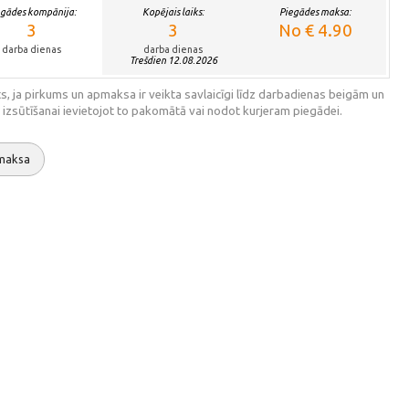
egādes kompānija:
Kopējais laiks:
Piegādes maksa:
3
3
No € 4.90
darba dienas
darba dienas
Trešdien 12.08.2026
s, ja pirkums un apmaksa ir veikta savlaicīgi līdz darbadienas beigām un
 izsūtīšanai ievietojot to pakomātā vai nodot kurjeram piegādei.
maksa