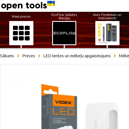
EcoFlow Uzlādes
Auto Piederumi un
Visas preces
Stacijas
Instrumenti
Sākums
Preces
LED lentes un mēbeļu apgaismojums
Mēbe