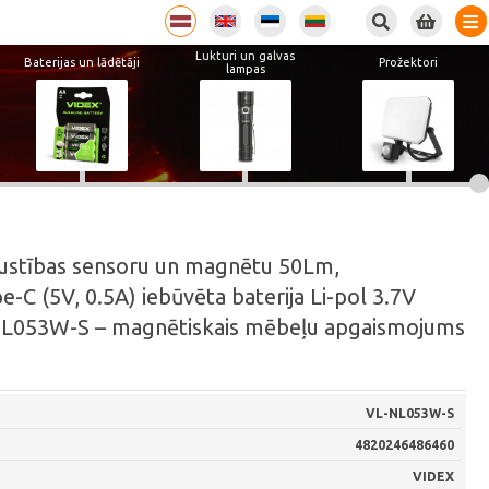
Lukturi un galvas
Baterijas un lādētāji
Prožektori
lampas
kustības sensoru un magnētu 50Lm,
C (5V, 0.5A) iebūvēta baterija Li-pol 3.7V
L053W-S – magnētiskais mēbeļu apgaismojums
VL-NL053W-S
4820246486460
VIDEX