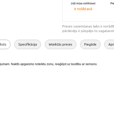
Līdz mūsu noliktavai:
Pi
Ir noliktavā
Preces saņemšanas laiks ir norādīt
pārdevējs ir pāspējis to sagatavot
ksts
Specifikācija
Ieteiktās preces
Piegāde
Ap
ojumam. Naktīs apgaismo noteiktu zonu, reaģējot uz kustību ar sensoru.