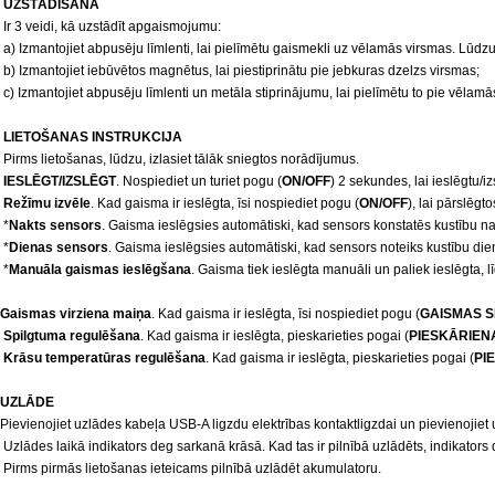
 UZSTĀDĪŠANA
 Ir 3 veidi, kā uzstādīt apgaismojumu:
 a) Izmantojiet abpusēju līmlenti, lai pielīmētu gaismekli uz vēlamās virsmas. Lūdzu
 b) Izmantojiet iebūvētos magnētus, lai piestiprinātu pie jebkuras dzelzs virsmas;
 c) Izmantojiet abpusēju līmlenti un metāla stiprinājumu, lai pielīmētu to pie vēl
LIETOŠANAS INSTRUKCIJA
 Pirms lietošanas, lūdzu, izlasiet tālāk sniegtos norādījumus.
IESLĒGT/IZSLĒGT
. Nospiediet un turiet pogu (
ON/OFF
) 2 sekundes, lai ieslēgtu/i
Režīmu izvēle
. Kad gaisma ir ieslēgta, īsi nospiediet pogu (
ON/OFF
), lai pārslēg
 *
Nakts sensors
. Gaisma ieslēgsies automātiski, kad sensors konstatēs kustību na
 *
Dienas sensors
. Gaisma ieslēgsies automātiski, kad sensors noteiks kustību die
 *
Manuāla gaismas ieslēgšana
. Gaisma tiek ieslēgta manuāli un paliek ieslēgta, lī
Gaismas virziena maiņa
. Kad gaisma ir ieslēgta, īsi nospiediet pogu (
GAISMAS S
Spilgtuma regulēšana
. Kad gaisma ir ieslēgta, pieskarieties pogai (
PIESKĀRIEN
 Krāsu temperatūras regulēšana
. Kad gaisma ir ieslēgta, pieskarieties pogai (
PI
UZLĀDE
Pievienojiet uzlādes kabeļa USB-A ligzdu elektrības kontaktligzdai un pievienojiet
 Uzlādes laikā indikators deg sarkanā krāsā. Kad tas ir pilnībā uzlādēts, indikators
 Pirms pirmās lietošanas ieteicams pilnībā uzlādēt akumulatoru.