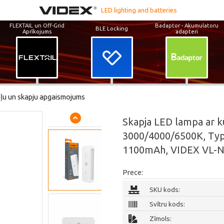
LED lighting and batteries
FLEXTAIL un Off-Grid
Badaptor - Akumulatoru
BLE Locking
Aprīkojums
adapteri
ļu un skapju apgaismojums
Skapja LED lampa ar 
3000/4000/6500K, Type-
1100mAh, VIDEX VL-N
Prece:
SKU kods:
Svītru kods:
Zīmols: