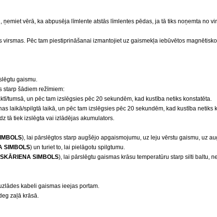
, ņemiet vērā, ka abpusēja līmlente atstās līmlentes pēdas, ja tā tiks noņemta no vi
amās virsmas. Pēc tam piestiprināšanai izmantojiet uz gaismekļa iebūvētos magnētis
zslēgtu gaismu.
tos starp šādiem režīmiem:
ktī/tumsā, un pēc tam izslēgsies pēc 20 sekundēm, kad kustība netiks konstatēta.
nas laikā/spilgtā laikā, un pēc tam izslēgsies pēc 20 sekundēm, kad kustība netiks 
dz tā tiek izslēgta vai izlādējas akumulators.
IMBOLS
), lai pārslēgtos starp augšējo apgaismojumu, uz leju vērstu gaismu, uz au
A SIMBOLS
) un turiet to, lai pielāgotu spilgtumu.
ESKĀRIENA SIMBOLS
), lai pārslēgtu gaismas krāsu temperatūru starp silti baltu, nei
 uzlādes kabeli gaismas ieejas portam.
 deg zaļā krāsā.