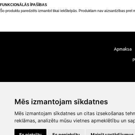
FUNKCIONĀLĀS ĪPAŠĪBAS
Šo produktu paredzēts izmantot tikai iekštelpās. Produktam nav aizsardzības pret m
Apmaksa
P
Mēs izmantojam sīkdatnes
Mēs izmantojam sīkdatnes un citas izsekošanas tehno
reklāmas, analizētu mūsu vietnes apmeklētību un sap
Es piekrītu
Es nepiekrītu
Mainīt uzstādījumus