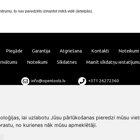
itrumu, to nav paredzēts izmantot mitrā vidē (ārtelpās).
Piegāde
Garantija
Atgriešana
Kontakti
Noteikumi
rivātums
Noteikumi
Sīkdatnes
Mainīt sīkdatņu iestatījum
info@opentools.lv
+371 26272360
Tirdzniecības partneris: varle.lt
loģijas, lai uzlabotu Jūsu pārlūkošanas pieredzi mūsu viet
rastu, no kurienes nāk mūsu apmeklētāji.
Dizains un izstrāde