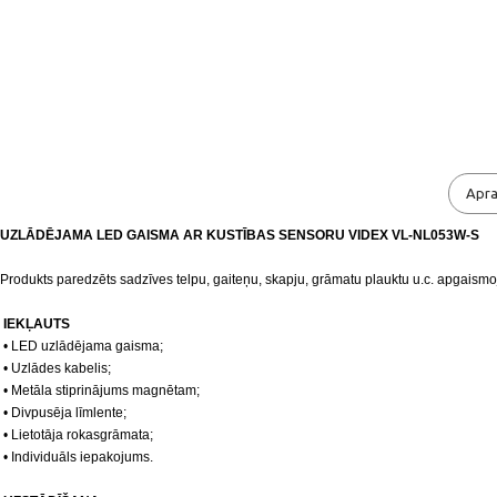
Apra
UZLĀDĒJAMA LED GAISMA AR KUSTĪBAS SENSORU VIDEX VL-NL053W-S
Produkts paredzēts sadzīves telpu, gaiteņu, skapju, grāmatu plauktu u.c. apgaism
 IEKĻAUTS
 • LED uzlādējama gaisma;
 • Uzlādes kabelis;
 • Metāla stiprinājums magnētam;
 • Divpusēja līmlente;
 • Lietotāja rokasgrāmata;
 • Individuāls iepakojums.