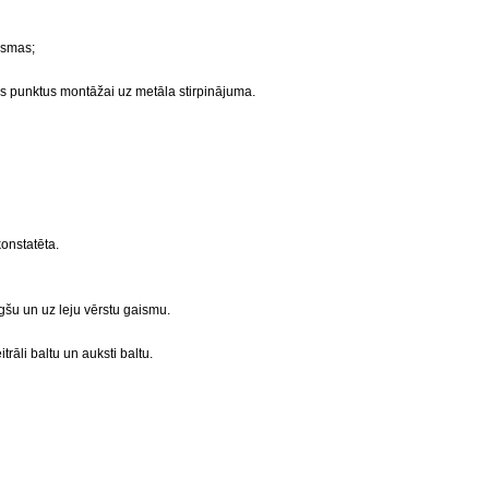
rsmas;
kos punktus montāžai uz metāla stirpinājuma.
konstatēta.
gšu un uz leju vērstu gaismu.
trāli baltu un auksti baltu.