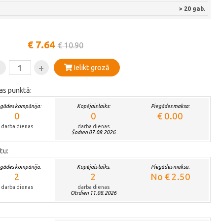
> 20 gab.
€ 7.64
€ 10.90
-
+
Ielikt grozā
as punktā:
egādes kompānija:
Kopējais laiks:
Piegādes maksa:
0
0
€ 0.00
darba dienas
darba dienas
Šodien 07.08.2026
tu:
egādes kompānija:
Kopējais laiks:
Piegādes maksa:
2
2
No € 2.50
darba dienas
darba dienas
Otrdien 11.08.2026