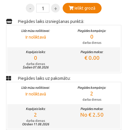
-
+
Ielikt grozā
Piegādes laiks izsniegšanas punktā:
Līdz mūsu noliktavai:
Piegādes kompānija:
0
Ir noliktavā
darba dienas
Kopējais laiks:
Piegādes maksa:
0
€ 0.00
darba dienas
Šodien 07.08.2026
Piegādes laiks uz pakomātu:
Līdz mūsu noliktavai:
Piegādes kompānija:
2
Ir noliktavā
darba dienas
Kopējais laiks:
Piegādes maksa:
2
No € 2.50
darba dienas
Otrdien 11.08.2026