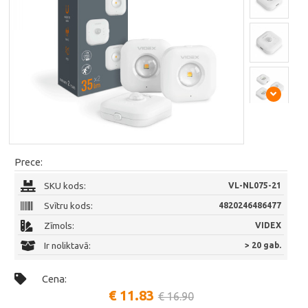
Prece:
SKU kods:
VL-NL075-21
Svītru kods:
4820246486477
Zīmols:
VIDEX
Ir noliktavā:
> 20 gab.
Cena:
€ 11.83
€ 16.90