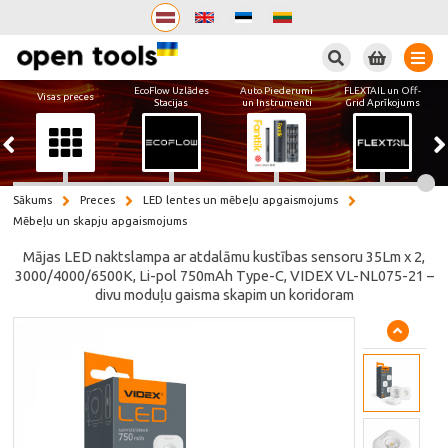
Meklēt
EcoFlow Uzlādes
Auto Piederumi
FLEXTAIL un Off-
Visas preces
Stacijas
un Instrumenti
Grid Aprīkojums
Sākums
Preces
LED lentes un mēbeļu apgaismojums
Mēbeļu un skapju apgaismojums
Mājas LED naktslampa ar atdalāmu kustības sensoru 35Lm x 2,
3000/4000/6500K, Li-pol 750mAh Type-C, VIDEX VL-NL075-21 –
divu moduļu gaisma skapim un koridoram