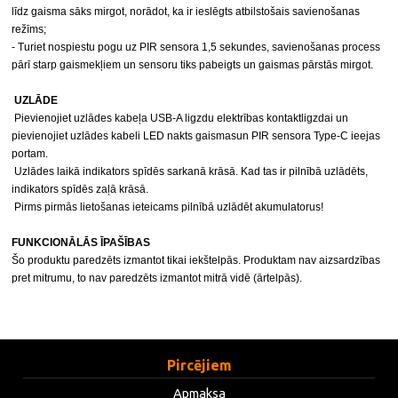
līdz gaisma sāks mirgot, norādot, ka ir ieslēgts atbilstošais savienošanas 
režīms;
- Turiet nospiestu pogu uz PIR sensora 1,5 sekundes, savienošanas process 
pārī starp gaismekļiem un sensoru tiks pabeigts un gaismas pārstās mirgot.
UZLĀDE
 Pievienojiet uzlādes kabeļa USB-A ligzdu elektrības kontaktligzdai un 
pievienojiet uzlādes kabeli LED nakts gaismasun PIR sensora Type-C ieejas 
portam.
 Uzlādes laikā indikators spīdēs sarkanā krāsā. Kad tas ir pilnībā uzlādēts, 
indikators spīdēs zaļā krāsā.
 Pirms pirmās lietošanas ieteicams pilnībā uzlādēt akumulatorus!
FUNKCIONĀLĀS ĪPAŠĪBAS
Šo produktu paredzēts izmantot tikai iekštelpās. Produktam nav aizsardzības 
pret mitrumu, to nav paredzēts izmantot mitrā vidē (ārtelpās).
Pircējiem
Apmaksa