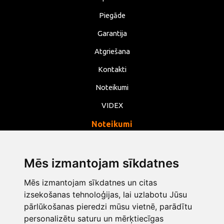
Piegāde
Garantija
Atgriešana
Kontakti
Noteikumi
VIDEX
Noteikumi
Privātums
Noteikumi
Mēs izmantojam sīkdatnes
Sīkdatnes
Mēs izmantojam sīkdatnes un citas
izsekošanas tehnoloģijas, lai uzlabotu Jūsu
Mainīt sīkdatņu iestatījumus
pārlūkošanas pieredzi mūsu vietnē, parādītu
personalizētu saturu un mērķtiecīgas
info@opentools.lv
+371 26272360