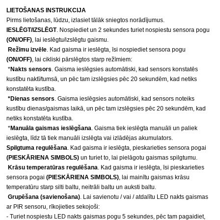
LIETOŠANAS INSTRUKCIJA
Pirms lietošanas, lūdzu, izlasiet tālāk sniegtos norādījumus.
IESLĒGT/IZSLĒGT
. Nospiediet un 2 sekundes turiet nospiestu sensora pogu 
(ON/OFF)
, lai ieslēgtu/izslēgtu gaismu.
Režīmu izvēle
. Kad gaisma ir ieslēgta, īsi nospiediet sensora pogu 
(ON/OFF)
, lai cikliski pārslēgtos starp režīmiem:
 *
Nakts sensors
. Gaisma ieslēgsies automātiski, kad sensors konstatēs 
kustību naktī/tumsā, un pēc tam izslēgsies pēc 20 sekundēm, kad netiks 
konstatēta kustība.
 *Dienas sensors
. Gaisma ieslēgsies automātiski, kad sensors noteiks 
kustību dienas/gaismas laikā, un pēc tam izslēgsies pēc 20 sekundēm, kad 
netiks konstatēta kustība.
 *
Manuāla gaismas ieslēgšana
. Gaisma tiek ieslēgta manuāli un paliek 
ieslēgta, līdz tā tiek manuāli izslēgta vai izlādējas akumulators.
Spilgtuma regulēšana
. Kad gaisma ir ieslēgta, pieskarieties sensora pogai 
(PIESKĀRIENA SIMBOLS)
 un turiet to, lai pielāgotu gaismas spilgtumu.
Krāsu temperatūras regulēšana
. Kad gaisma ir ieslēgta, īsi pieskarieties 
sensora pogai 
(PIESKĀRIENA SIMBOLS)
, lai mainītu gaismas krāsu 
temperatūru starp silti baltu, neitrāli baltu un auksti baltu.
Grupēšana (savienošana)
. Lai savienotu / vai / atdalītu LED nakts gaismas 
ar PIR sensoru, rīkojieties sekojoši:
- Turiet nospiestu LED nakts gaismas pogu 5 sekundes, pēc tam pagaidiet, 