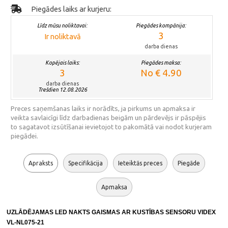
Piegādes laiks ar kurjeru:
Līdz mūsu noliktavai:
Piegādes kompānija:
3
Ir noliktavā
darba dienas
Kopējais laiks:
Piegādes maksa:
3
No € 4.90
darba dienas
Trešdien 12.08.2026
Preces saņemšanas laiks ir norādīts, ja pirkums un apmaksa ir
veikta savlaicīgi līdz darbadienas beigām un pārdevējs ir pāspējis
to sagatavot izsūtīšanai ievietojot to pakomātā vai nodot kurjeram
piegādei.
Apraksts
Specifikācija
Ieteiktās preces
Piegāde
Apmaksa
UZLĀDĒJAMAS LED NAKTS GAISMAS AR KUSTĪBAS SENSORU VIDEX 
VL-NL075-21