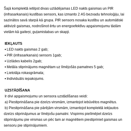
Šajā komplektā ietilpst divas uzlādējamas LED nakts gaismas un PIR 
(infrasarkanais) kustības sensors, kas izmanto 2.4G bezvadu tehnoloģiju, lai 
sazinātos savā starpā kā grupa. PIR sensors nosaka kustību un automātiski 
aktivizē gaismas, nodrošinot ērtu un energoefektīvu apgaismojumu tādām 
vietām kā gaiteņi, guļamistabas un skapji.
 IEKĻAUTS
 • LED nakts gaismas 2 gab;
 • PIR (infrasarkanais) sensors 1gab;
 • Uzlādes kabelis 2gab;
 • Metāla stiprinājums magnētam uz līmējošās pamatnes 5 gab;
 • Lietotāja rokasgrāmata;
 • Individuāls iepakojums.
UZSTĀDĪŠANA
 Ir divi apgaismojumu un sensora uzstādīšanas veidi:
 a) Piestiprināšana pie dzelzs virsmām, izmantojot iebūvētos magnētus.
 b) Piestiprināšana pie pārējām virsmām, izmantojot komplektā iekļautos 
dzelzs stiprinājumus ar līmējošu pamatni. Vispirms pielīmējiet dzelzs 
stiprinājumu pie virsmas un pēc tam ar magnētiem piestipriniet gaismas un 
sensoru pie stiprinājumiem.