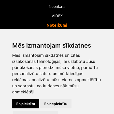
Noteikumi
VIDEX
Noteikumi
Privātums
Noteikumi
Mēs izmantojam sīkdatnes
Sīkdatnes
Mēs izmantojam sīkdatnes un citas
Mainīt sīkdatņu iestatījumus
izsekošanas tehnoloģijas, lai uzlabotu Jūsu
pārlūkošanas pieredzi mūsu vietnē, parādītu
personalizētu saturu un mērķtiecīgas
info@opentools.lv
+371 26272360
reklāmas, analizētu mūsu vietnes apmeklētību
un saprastu, no kurienes nāk mūsu
apmeklētāji.
Tirdzniecības partneris: varle.lt
Es piekrītu
Es nepiekrītu
Dizains un izstrāde