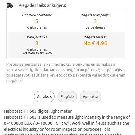
Piegādes laiks ar kurjeru:
Līdz mūsu noliktavai:
Piegādes kompānija:
5
3
darba dienas
darba dienas
Kopējais laiks:
Piegādes maksa:
8
No € 4.90
darba dienas
Trešdien 19.08.2026
Preces saņemšanas laiks ir norādīts, ja pirkums un apmaksa ir
veikta savlaicīgi līdz darbadienas beigām un pārdevējs ir pāspējis
to sagatavot izsūtīšanai ievietojot to pakomātā vai nodot kurjeram
piegādei.
Apraksts
Piegāde
Apmaksa
Habotest HT603 digital light meter
Habotest HT603 is used to measure light intensity in the range of
0~100000 LUX / 0~10000 FC. It will work well in fields such as the
electrical industry or for room inspection purposes. It is