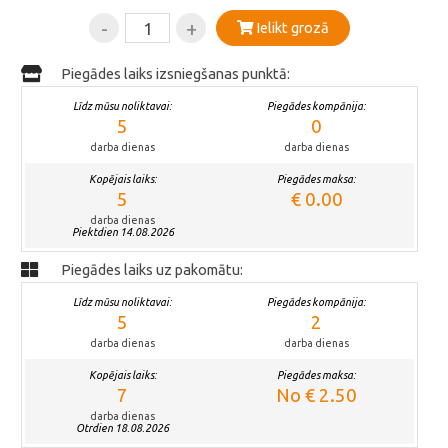
-
+
Ielikt grozā
Piegādes laiks izsniegšanas punktā:
Līdz mūsu noliktavai:
Piegādes kompānija:
5
0
darba dienas
darba dienas
Kopējais laiks:
Piegādes maksa:
5
€ 0.00
darba dienas
Piektdien 14.08.2026
Piegādes laiks uz pakomātu:
Līdz mūsu noliktavai:
Piegādes kompānija:
5
2
darba dienas
darba dienas
Kopējais laiks:
Piegādes maksa:
7
No € 2.50
darba dienas
Otrdien 18.08.2026