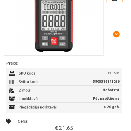
Prece:
SKU kods:
HT603
Svītru kods:
5905316141056
Zīmols:
Habotest
Ir noliktavā:
Pēc pasūtījuma
Piegādātāja noliktavā:
> 20 gab.
Cena:
€ 21.65