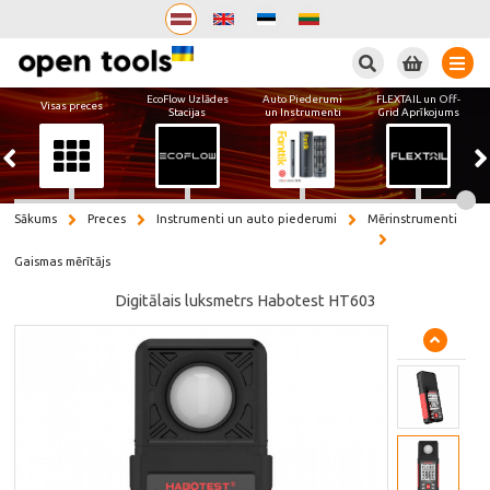
Meklēt
EcoFlow Uzlādes
Auto Piederumi
FLEXTAIL un Off-
Visas preces
Stacijas
un Instrumenti
Grid Aprīkojums
Sākums
Preces
Instrumenti un auto piederumi
Mērinstrumenti
Gaismas mērītājs
Digitālais luksmetrs Habotest HT603