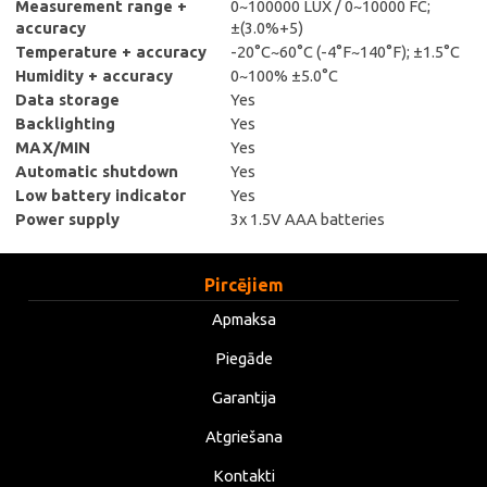
Measurement range +
0~100000 LUX / 0~10000 FC;
accuracy
±(3.0%+5)
Temperature + accuracy
-20°C~60°C (-4°F~140°F); ±1.5°C
Humidity + accuracy
0~100% ±5.0°C
Data storage
Yes
Backlighting
Yes
MAX/MIN
Yes
Automatic shutdown
Yes
Low battery indicator
Yes
Power supply
3x 1.5V AAA batteries
Pircējiem
Apmaksa
Piegāde
Garantija
Atgriešana
Kontakti