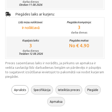
darba dienas
Otrdien 11.08.2026
Piegādes laiks ar kurjeru:
Līdz mūsu noliktavai:
Piegādes kompānija:
3
Ir noliktavā
darba dienas
Kopējais laiks:
Piegādes maksa:
3
No € 4.90
darba dienas
Trešdien 12.08.2026
Preces saņemšanas laiks ir norādīts, ja pirkums un apmaksa ir
veikta savlaicīgi līdz darbadienas beigām un pārdevējs ir pāspējis
to sagatavot izsūtīšanai ievietojot to pakomātā vai nodot kurjeram
piegādei.
Apraksts
Specifikācija
Ieteiktās preces
Piegāde
Apmaksa