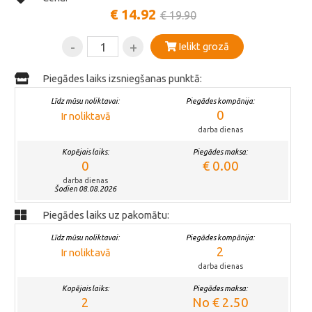
€ 14.92
€ 19.90
-
+
Ielikt grozā
Piegādes laiks izsniegšanas punktā:
Līdz mūsu noliktavai:
Piegādes kompānija:
0
Ir noliktavā
darba dienas
Kopējais laiks:
Piegādes maksa:
0
€ 0.00
darba dienas
Šodien 08.08.2026
Piegādes laiks uz pakomātu:
Līdz mūsu noliktavai:
Piegādes kompānija:
2
Ir noliktavā
darba dienas
Kopējais laiks:
Piegādes maksa:
2
No € 2.50