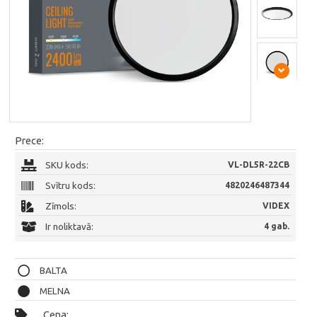
Prece:
SKU kods:
VL-DL5R-22CB
Svītru kods:
4820246487344
Zīmols:
VIDEX
Ir noliktavā:
4 gab.
BALTA
MELNA
Cena: