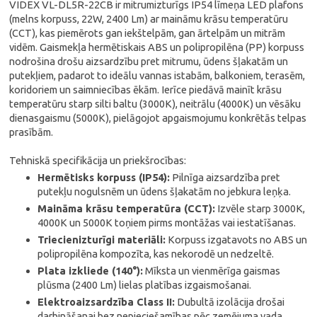
VIDEX VL-DL5R-22CB ir mitrumizturīgs IP54 līmeņa LED plafons
(melns korpuss, 22W, 2400 Lm) ar maināmu krāsu temperatūru
(CCT), kas piemērots gan iekštelpām, gan ārtelpām un mitrām
vidēm. Gaismekļa hermētiskais ABS un polipropilēna (PP) korpuss
nodrošina drošu aizsardzību pret mitrumu, ūdens šļakatām un
putekļiem, padarot to ideālu vannas istabām, balkoniem, terasēm,
koridoriem un saimniecības ēkām. Ierīce piedāvā mainīt krāsu
temperatūru starp silti baltu (3000K), neitrālu (4000K) un vēsāku
dienasgaismu (5000K), pielāgojot apgaismojumu konkrētās telpas
prasībām.
Tehniskā specifikācija un priekšrocības:
Hermētisks korpuss (IP54):
Pilnīga aizsardzība pret
putekļu nogulsnēm un ūdens šļakatām no jebkura leņķa.
Maināma krāsu temperatūra (CCT):
Izvēle starp 3000K,
4000K un 5000K toņiem pirms montāžas vai iestatīšanas.
Triecienizturīgi materiāli:
Korpuss izgatavots no ABS un
polipropilēna kompozīta, kas nekorodē un nedzeltē.
Plata izkliede (140°):
Mīksta un vienmērīga gaismas
plūsma (2400 Lm) lielas platības izgaismošanai.
Elektroaizsardzība Class II:
Dubultā izolācija drošai
darbināšanai bez nepieciešamības pēc zemējuma vada.