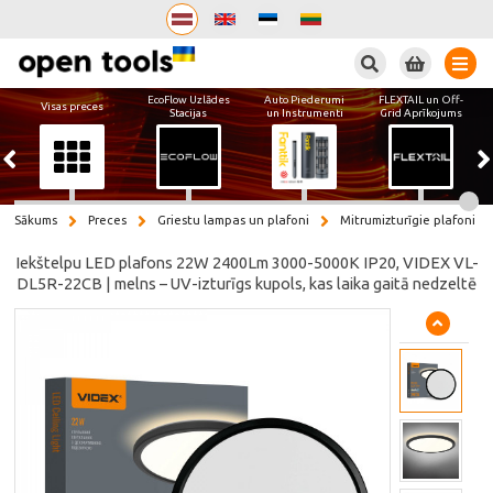
Meklēt
EcoFlow Uzlādes
Auto Piederumi
FLEXTAIL un Off-
Visas preces
Stacijas
un Instrumenti
Grid Aprīkojums
Sākums
Preces
Griestu lampas un plafoni
Mitrumizturīgie plafoni
Iekštelpu LED plafons 22W 2400Lm 3000-5000K IP20, VIDEX VL-
DL5R-22CB | melns – UV-izturīgs kupols, kas laika gaitā nedzeltē