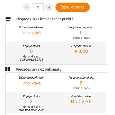
-
+
Ielikt grozā
Piegādes laiks izsniegšanas punktā:
Līdz mūsu noliktavai:
Piegādes kompānija:
0
Ir noliktavā
darba dienas
Kopējais laiks:
Piegādes maksa:
0
€ 0.00
darba dienas
Šodien 06.08.2026
Piegādes laiks uz pakomātu:
Līdz mūsu noliktavai:
Piegādes kompānija:
2
Ir noliktavā
darba dienas
Kopējais laiks:
Piegādes maksa:
2
No € 2.50
darba dienas
Pirmdien 10.08.2026