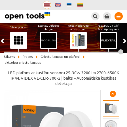
Meklēt
EcoFlow Uzlādes
Auto Piederumi
FLEXTAIL un Off-
Visas preces
Stacijas
un Instrumenti
Grid Aprīkojums
Sākums
Preces
Griestu lampas un plafoni
Iekštelpu griestu lampas
LED plafons ar kustību sensoru 25-30W 3200Lm 2700-6500K
IP44, VIDEX VL-CLR-300-2 | balts – Automātiska kustības
detekcija