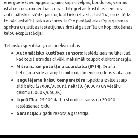
energoefektīvu apgaismojumu kāpņu telpās, koridoros, vannas
istabās un saimniecības zonās. Integrētais kustības sensors
automātiski ieslēdz gaismu, kad tiek uztverta kustība, un izslēdz
to pēc iestatītā laika aiztures. Ierīce piedāvā elastīgus gaismas
spektra un jutības iestatījumus drošai gaitenīšu un koplietošanas
telpu ekspluatācijai.
Tehniskā specifikācija un priekšrocības:
Automātisks kustības sensors:
Ieslēdz gaismu tikai tad,
kad telpā atrodas cilvēki, maksimāli taupot elektroenerģiju.
Mitruma un putekļu aizsardzība (IP44):
Droša
lietošana vidē ar augstu mitruma līmeni un ūdens šļakatām.
Regulējama krāsu temperatūra:
Spektra izvēle starp
silti baltu (2700K/3000K), neitrālu (4000K) un vēsāku
gaismu (5000K/6500K).
Ilgmūžība:
25 000 darba stundu resurss un 20 000
ieslēgšanas ciklu.
Garantija:
3 gadu ražotāja garantija.