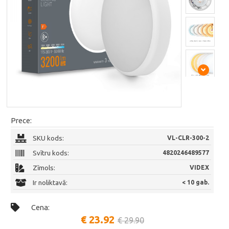
Prece:
SKU kods:
VL-CLR-300-2
Svītru kods:
4820246489577
Zīmols:
VIDEX
Ir noliktavā:
< 10 gab.
Cena:
€ 23.92
€ 29.90