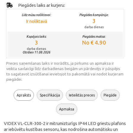
Piegādes laiks ar kurjeru:
Līdz mūsu noliktavai:
Piegādes kompānija:
3
Ir noliktavā
darba dienas
Kopējais laiks:
Piegādes maksa:
3
No € 4.90
darba dienas
Otrdien 11.08.2026
Preces saņemšanas laiks ir norādīts, ja pirkums un apmaksa ir
veikta savlaicīgi līdz darbadienas beigām un pārdevējs ir pāspējis
to sagatavot izsūtīšanai ievietojot to pakomātā vai nodot kurjeram
piegādei.
Apraksts
Specifikācija
Ieteiktās preces
Piegāde
Apmaksa
VIDEX VL-CLR-300-2 ir mitrumizturīgs IP44 LED griestu plafons
ar iebūvētu kustības sensoru, kas nodrošina automātisku un