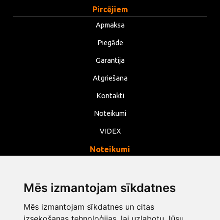
Pircējiem
Apmaksa
Piegāde
Garantija
Atgriešana
Kontakti
Noteikumi
VIDEX
Noteikumi
Privātums
Noteikumi
Mēs izmantojam sīkdatnes
Sīkdatnes
Mēs izmantojam sīkdatnes un citas
izsekošanas tehnoloģijas, lai uzlabotu Jūsu
Mainīt sīkdatņu iestatījumus