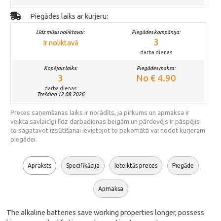
Piegādes laiks ar kurjeru:
Līdz mūsu noliktavai:
Piegādes kompānija:
3
Ir noliktavā
darba dienas
Kopējais laiks:
Piegādes maksa:
3
No € 4.90
darba dienas
Trešdien 12.08.2026
Preces saņemšanas laiks ir norādīts, ja pirkums un apmaksa ir
veikta savlaicīgi līdz darbadienas beigām un pārdevējs ir pāspējis
to sagatavot izsūtīšanai ievietojot to pakomātā vai nodot kurjeram
piegādei.
Apraksts
Specifikācija
Ieteiktās preces
Piegāde
Apmaksa
The alkaline batteries save working properties longer, possess