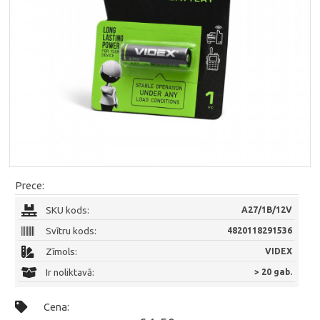
Prece:
SKU kods:
A27/1B/12V
Svītru kods:
4820118291536
Zīmols:
VIDEX
Ir noliktavā:
> 20 gab.
Cena: