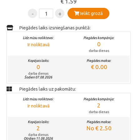
€ 1.59
-
+
Ielikt grozā
Piegādes laiks izsniegšanas punktā:
Līdz mūsu noliktavai:
Piegādes kompānija:
0
Ir noliktavā
darba dienas
Kopējais laiks:
Piegādes maksa:
0
€ 0.00
darba dienas
Šodien 07.08.2026
Piegādes laiks uz pakomātu:
Līdz mūsu noliktavai:
Piegādes kompānija:
2
Ir noliktavā
darba dienas
Kopējais laiks:
Piegādes maksa:
2
No € 2.50
darba dienas
Otrdien 11.08.2026