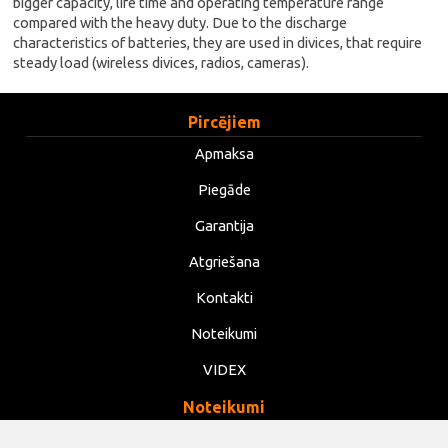
bigger capacity, life time and operating temperature range
compared with the heavy duty. Due to the discharge
characteristics of batteries, they are used in divices, that require
steady load (wireless divices, radios, cameras).
Pircējiem
Apmaksa
Piegāde
Garantija
Atgriešana
Kontakti
Noteikumi
VIDEX
Noteikumi
Privātums