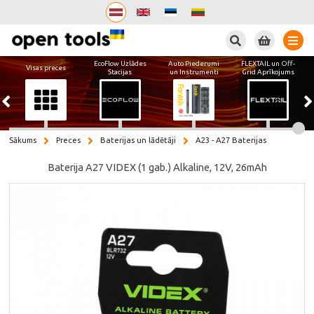
Meklēt
EcoFlow Uzlādes
Auto Piederumi
FLEXTAIL un Off-
Visas preces
Stacijas
un Instrumenti
Grid Aprīkojums
Sākums
Preces
Baterijas un lādētāji
A23 - A27 Baterijas
Baterija A27 VIDEX (1 gab.) Alkaline, 12V, 26mAh