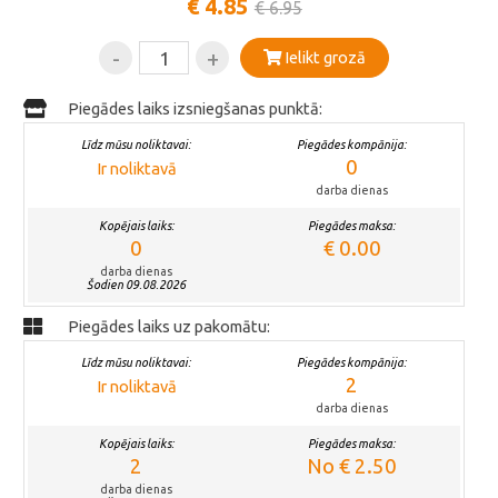
€ 4.85
€ 6.95
-
+
Ielikt grozā
Piegādes laiks izsniegšanas punktā:
Līdz mūsu noliktavai:
Piegādes kompānija:
0
Ir noliktavā
darba dienas
Kopējais laiks:
Piegādes maksa:
0
€ 0.00
darba dienas
Šodien 09.08.2026
Piegādes laiks uz pakomātu:
Līdz mūsu noliktavai:
Piegādes kompānija:
2
Ir noliktavā
darba dienas
Kopējais laiks:
Piegādes maksa:
2
No € 2.50
darba dienas