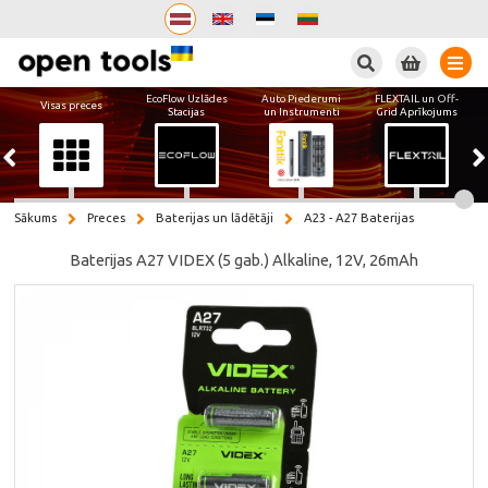
Meklēt
EcoFlow Uzlādes
Auto Piederumi
FLEXTAIL un Off-
Visas preces
Stacijas
un Instrumenti
Grid Aprīkojums
Sākums
Preces
Baterijas un lādētāji
A23 - A27 Baterijas
Baterijas A27 VIDEX (5 gab.) Alkaline, 12V, 26mAh