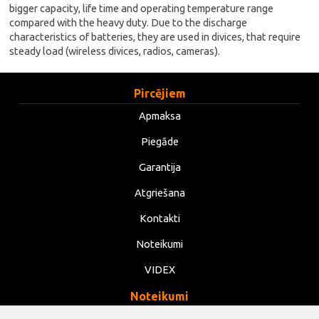
bigger capacity, life time and operating temperature range
compared with the heavy duty. Due to the discharge
characteristics of batteries, they are used in divices, that require
steady load (wireless divices, radios, cameras).
Pircējiem
Apmaksa
Piegāde
Garantija
Atgriešana
Kontakti
Noteikumi
VIDEX
Noteikumi
Privātums