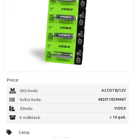
Prece:
SKU kods:
A27/5TB/12V
Svītru kods:
4820118294667
Zīmols:
VIDEX
Ir noliktavā:
> 10 gab.
Cena: