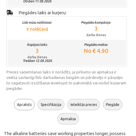
Otrdien 11.08.2026
Piegādes laiks ar kurjeru:
Līdz mūsu noliktavai:
Piegādes kompānija:
3
Ir noliktavā
darba dienas
Kopējais laiks:
Piegādes maksa:
3
No € 4.90
darba dienas
Trešdien 12.08.2026
Preces saņemšanas laiks ir norādīts, ja pirkums un apmaksa ir
veikta savlaicīgi līdz darbadienas beigām un pārdevējs ir pāspējis
to sagatavot izsūtīšanai ievietojot to pakomātā vai nodot kurjeram
piegādei.
Apraksts
Specifikācija
Ieteiktās preces
Piegāde
Apmaksa
The alkaline batteries save working properties longer, possess