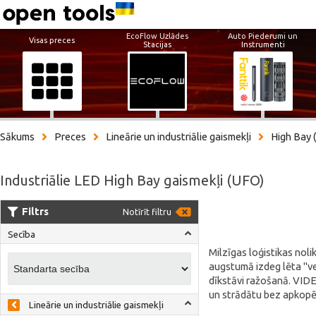
EcoFlow Uzlādes
Auto Piederumi un
Visas preces
Stacijas
Instrumenti
Sākums
Preces
Lineārie un industriālie gaismekļi
High Bay (
Industriālie LED High Bay gaismekļi (UFO)
Filtrs
Notīrīt filtru
Secība
Milzīgas loģistikas noli
augstumā izdeg lēta "ve
dīkstāvi ražošanā. VIDEX
un strādātu bez apkopē
Lineārie un industriālie gaismekļi