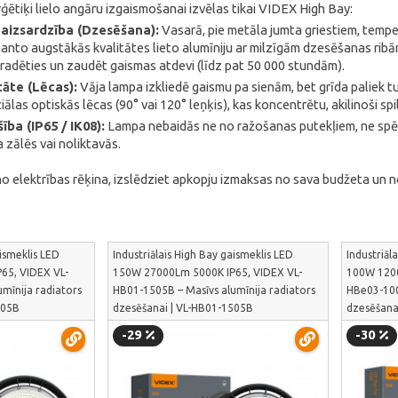
ģētiķi lielo angāru izgaismošanai izvēlas tikai VIDEX High Bay:
aizsardzība (Dzesēšana):
Vasarā, pie metāla jumta griestiem, tempe
anto augstākās kvalitātes lieto alumīniju ar milzīgām dzesēšanas rib
radēties un zaudēt gaismas atdevi (līdz pat 50 000 stundām).
tāte (Lēcas):
Vāja lampa izkliedē gaismu pa sienām, bet grīda paliek t
las optiskās lēcas (90° vai 120° leņķis), kas koncentrētu, akilinoši spil
ba (IP65 / IK08):
Lampa nebaidās ne no ražošanas putekļiem, ne spēcī
 zālēs vai noliktavās.
o elektrības rēķina, izslēdziet apkopju izmaksas no sava budžeta un nod
aismeklis LED
Industriālais High Bay gaismeklis LED
Industriāl
65, VIDEX VL-
150W 27000Lm 5000K IP65, VIDEX VL-
100W 1200
mīnija radiators
HB01-1505B – Masīvs alumīnija radiators
HBe03-100
005B
dzesēšanai | VL-HB01-1505B
dzesēšana
-29
-30