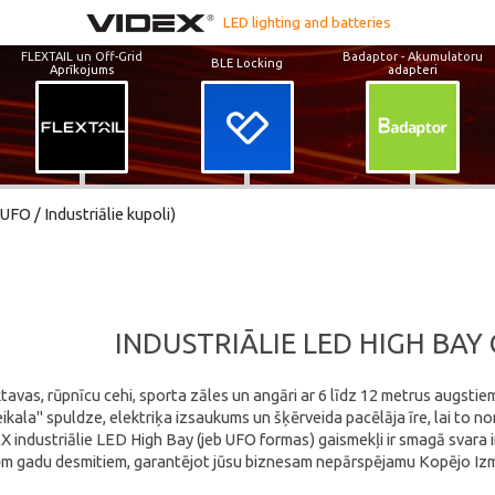
LED lighting and batteries
FLEXTAIL un Off-Grid
Badaptor - Akumulatoru
BLE Locking
Aprīkojums
adapteri
UFO / Industriālie kupoli)
INDUSTRIĀLIE LED HIGH BAY 
ktavas, rūpnīcu cehi, sporta zāles un angāri ar 6 līdz 12 metrus augstie
ikala" spuldze, elektriķa izsaukums un šķērveida pacēlāja īre, lai to
 industriālie LED High Bay (jeb UFO formas) gaismekļi ir smagā svara in
m gadu desmitiem, garantējot jūsu biznesam nepārspējamu Kopējo Izm