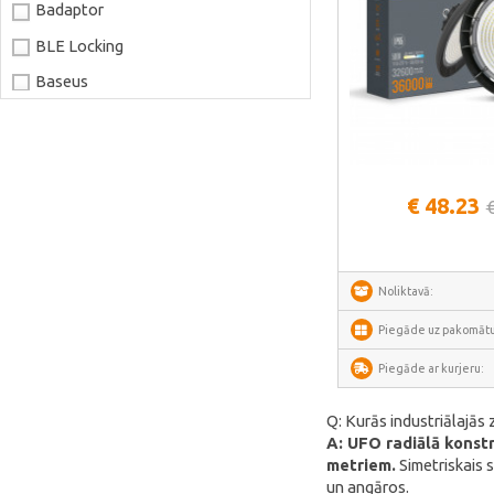
Badaptor
BLE Locking
Baseus
Joyroom
LaserPecker
Skatīt vair
xTool
€ 48.23
Artillery
Creality
AnyCubic
Noliktavā:
Elegoo
Piegāde uz pakomātu
Sonoff
Piegāde ar kurjeru:
Shelly
Q: Kurās industriālajās
Flextail
A: UFO radiālā konst
metriem.
Simetriskais 
NexTool
un angāros.