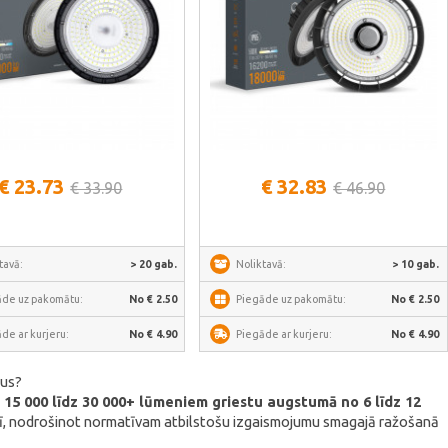
Skatīt vairāk
Skatīt vairāk
€ 23.73
€ 32.83
€ 33.90
€ 46.90
tavā:
> 20 gab.
Noliktavā:
> 10 gab.
āde uz pakomātu:
No € 2.50
Piegāde uz pakomātu:
No € 2.50
de ar kurjeru:
No € 4.90
Piegāde ar kurjeru:
No € 4.90
ļus?
15 000 līdz 30 000+ lūmeniem griestu augstumā no 6 līdz 12
enī, nodrošinot normatīvam atbilstošu izgaismojumu smagajā ražošanā