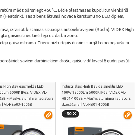
ratūra mēdz pārsniegt +50°C. Lētie plastmasas kupoli tur vienkārši
ām (Heatsink). Tas zibens ātrumā novada karstumu no LED čipiem,
umša, izraisot bīstamas situācijas autoiekrāvējiem (Rocla). VIDEX High
gtu gaismu triec tieši lejā uz darba zonu.
ga gaisa mitruma. Triecienizturīgais dizains sargā to no nejaušiem
rošiniet saviem darbiniekiem drošu, gaišu vidi! Investē gudri, pasūti
ais High Bay gaismeklis LED
Industriālais High Bay gaismeklis LED
0Lm 5000K IP65, VIDEX VL-
100W 18000Lm 5000K IP65, VIDEX VL-
5B – Masīvs alumīnija radiators
HB01-1005B – Masīvs alumīnija radiators
i | VL-HBe03-1005B
dzesēšanai | VL-HB01-1005B
-30