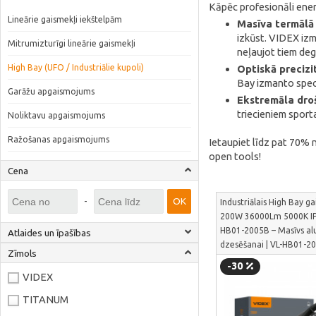
Kāpēc profesionāli ener
Lineārie gaismekļi iekštelpām
Masīva termālā 
izkūst. VIDEX izm
Mitrumizturīgi lineārie gaismekļi
neļaujot tiem deg
High Bay (UFO / Industriālie kupoli)
Optiskā precizi
Bay izmanto speciā
Garāžu apgaismojums
Ekstremāla drošī
triecieniem sporta
Noliktavu apgaismojums
Ražošanas apgaismojums
Ietaupiet līdz pat 70% n
open tools!
Cena
-
OK
Industriālais High Bay g
200W 36000Lm 5000K IP
HB01-2005B – Masīvs alu
Atlaides un īpašības
dzesēšanai | VL-HB01-2
Zīmols
-30
VIDEX
TITANUM