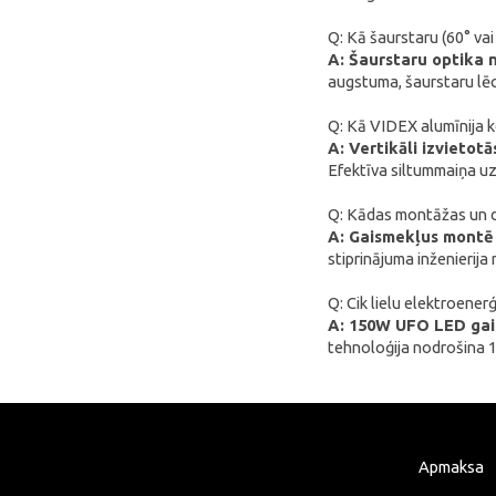
Blitzwolf
Q: Kā šaurstaru (60° va
Puluz
A: Šaurstaru optika n
augstuma, šaurstaru lēc
Deerma
AMZchef
Q: Kā VIDEX alumīnija 
A: Vertikāli izvietot
HiBREW
Efektīva siltummaiņa uz
IsEasy
Q: Kādas montāžas un d
HOTO
A: Gaismekļus montē 
stiprinājuma inženierija
Meross
Dorosin
Q: Cik lielu elektroen
A: 150W UFO LED gais
Lokithor
tehnoloģija nodrošina 1
Carlinkit
Ancel
Habotest
Apmaksa
Ottocast