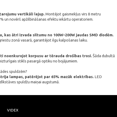
tarojumu vertikāli lejup.
Montējot gaismekļus virs 8 metru
40% un novērš apžilbināšanas efektu iekārtu operatoriem.
ūsmu, kas ātri izvada siltumu no 100W–200W jaudas SMD diodēm.
riestu zonā vasarā, garantējot ilgu kalpošanas laiku.
i noenkurojot korpusu ar tērauda drošības trosi.
Šāda dubultā
enizturīgais stikls pasargā optiku no bojājumiem.
zlādes spuldzēm?
trija lampas, patērējot par 65% mazāk elektrības.
LED
 dīkstāves spuldžu maiņai augstumā.
VIDEX