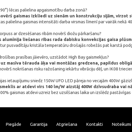
i 90°) lēcas palielina apgaismotību darba zonā?
ovērš gaismas izkliedi uz sienām un konstrukciju sijām, virzot s
as palielina gaismas intensitāti darba virsmas līmenī par vairāk nekā 
korpuss ar dzesēšanas ribām novērš diožu pārkaršanu?
ās alumīnija liešanas ribas rada dabisku konvekcijas gaisa pl
tur pusvadītāju kristāla temperatūru drošajās robežās pat karstā podg
rošības prasības jāievēro, uzstādot High Bay gaismekļus?
uz masīva tērauda āķa vai montāžas gredzena, papildus obligāt
 novērš nokrišanas risku ražošaning iekārtu vibrāciju dēļ, un IK08 trieci
erģijas ietaupījumu sniedz 150W UFO LED pāreja no vecajām 400W gāzi
meklis ar atdevi virs 140 lm/W aizstāj 400W dzīvsudraba vai nā
00% gaismas atdevi uzreiz bez uzsilšanas laika un izslēdz pastāvīgas
Piegāde
Garantija
Atgriešana
Kontakti
Noteikumi