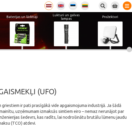
Lukturi un galvas
Baterijas un lādētāji
Prožektori
lampas
GAISMEKĻI (UFO)
m griestiem ir pati prasīgākā vide apgaismojuma industrijā. Ja šādā
 nomainītu, uzņēmumam izmaksās simtiem eiro – nemaz nerunājot par
ženierijas šedevrs, kas radīts, lai nodrošinātu brutālu lūmenu jaudu
aksu (TCO) atdevi.