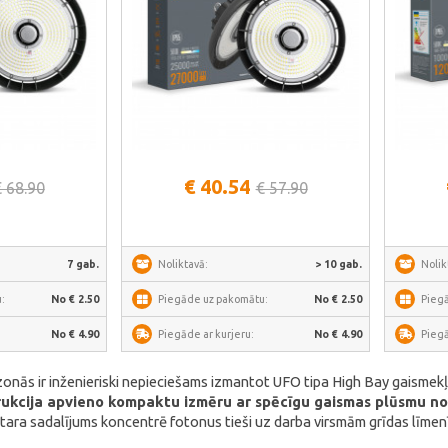
āk
Skatīt vairāk
€ 40.54
€ 68.90
€ 57.90
7 gab.
Noliktavā:
> 10 gab.
Nolik
:
No € 2.50
Piegāde uz pakomātu:
No € 2.50
Pieg
No € 4.90
Piegāde ar kurjeru:
No € 4.90
Piegā
 zonās ir inženieriski nepieciešams izmantot UFO tipa High Bay gaismek
rukcija apvieno kompaktu izmēru ar spēcīgu gaismas plūsmu no 
stara sadalījums koncentrē fotonus tieši uz darba virsmām grīdas līm