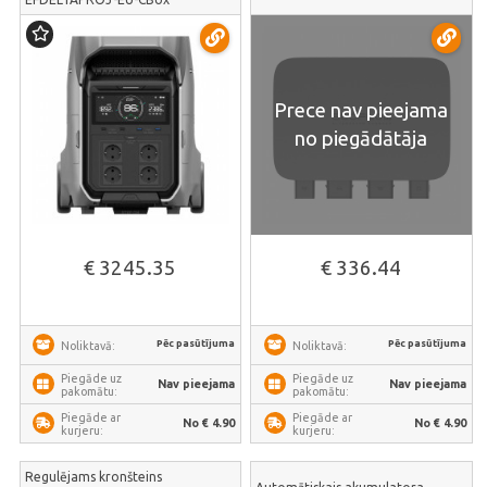
Prece nav pieejama
no piegādātāja
€ 3245.35
€ 336.44
Pēc pasūtījuma
Pēc pasūtījuma
Noliktavā:
Noliktavā:
Piegāde uz
Piegāde uz
Nav pieejama
Nav pieejama
pakomātu:
pakomātu:
Piegāde ar
Piegāde ar
No € 4.90
No € 4.90
kurjeru:
kurjeru:
Regulējams kronšteins