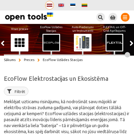
Meklēt
EcoFlow Uzlādes
Auto Piederumi
FLEXTAIL un Off-
Visas preces
Stacijas
un Instrumenti
Grid Aprīkojums
Sākums
Preces
EcoFlow Uzlādes Stacijas
EcoFlow Elektrostacijas un Ekosistēma
Filtrēt
Meklējat uzticamu risinājumu, kā nodrošināt savu mājokli ar
elektrību strāvas zuduma gadījumā, vai plānojat doties tālākā
ceļojumā ar kemperi? EcoFlow uzlādes stacijas (elektrostacijas) ir
pasaulē atzīts inovāciju līderis pārnēsājamās enerģijas jomā. Tā
nav vienkārša liela "baterija" – tā ir pilnvērtīga un gudra
ekosistēma, kas spēj darbināt visu, sākot no jūsu viedtālruņa līdz