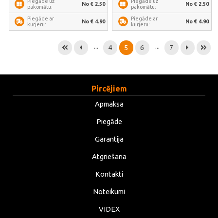
Piegāde uz
Piegāde uz
No € 2.50
No € 2.50
pakomātu:
pakomātu:
Piegāde ar
Piegāde ar
No € 4.90
No € 4.90
kurjeru:
kurjeru:
...
...
4
5
6
7
Pircējiem
Apmaksa
Piegāde
Garantija
Atgriešana
Kontakti
Noteikumi
VIDEX