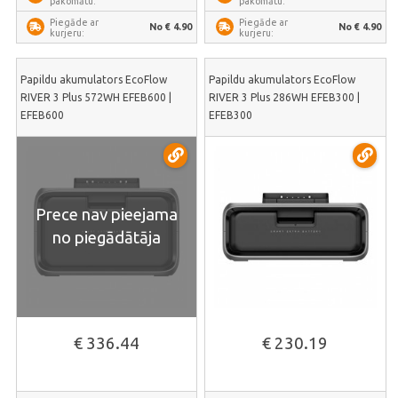
pakomātu:
pakomātu:
Piegāde ar
Piegāde ar
No € 4.90
No € 4.90
kurjeru:
kurjeru:
Papildu akumulators EcoFlow
Papildu akumulators EcoFlow
RIVER 3 Plus 572WH EFEB600 |
RIVER 3 Plus 286WH EFEB300 |
EFEB600
EFEB300
Prece nav pieejama
no piegādātāja
€ 336.44
€ 230.19