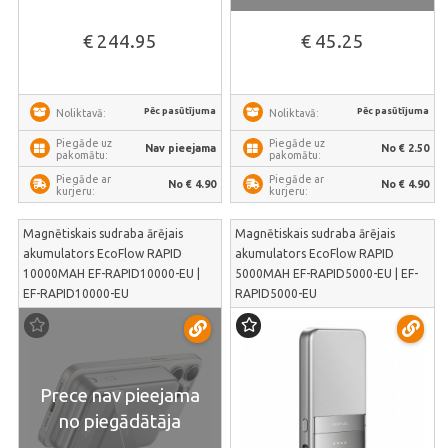
€ 244.95
€ 45.25
Pēc pasūtījuma
Pēc pasūtījuma
Noliktavā:
Noliktavā:
Piegāde uz
Piegāde uz
Nav pieejama
No € 2.50
pakomātu:
pakomātu:
Piegāde ar
Piegāde ar
No € 4.90
No € 4.90
kurjeru:
kurjeru:
Magnētiskais sudraba ārējais
Magnētiskais sudraba ārējais
akumulators EcoFlow RAPID
akumulators EcoFlow RAPID
10000MAH EF-RAPID10000-EU |
5000MAH EF-RAPID5000-EU | EF-
EF-RAPID10000-EU
RAPID5000-EU
Prece nav pieejama
no piegādātāja