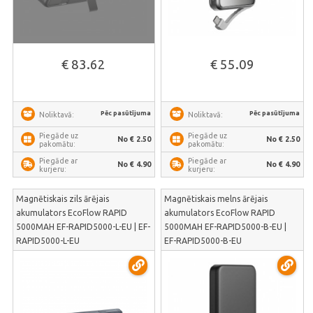
€ 83.62
€ 55.09
Pēc pasūtījuma
Pēc pasūtījuma
Noliktavā:
Noliktavā:
Piegāde uz
Piegāde uz
No € 2.50
No € 2.50
pakomātu:
pakomātu:
Piegāde ar
Piegāde ar
No € 4.90
No € 4.90
kurjeru:
kurjeru:
Magnētiskais zils ārējais
Magnētiskais melns ārējais
akumulators EcoFlow RAPID
akumulators EcoFlow RAPID
5000MAH EF-RAPID5000-L-EU | EF-
5000MAH EF-RAPID5000-B-EU |
RAPID5000-L-EU
EF-RAPID5000-B-EU