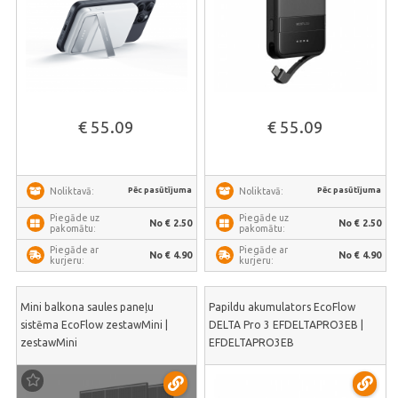
€ 55.09
€ 55.09
Pēc pasūtījuma
Pēc pasūtījuma
Noliktavā:
Noliktavā:
Piegāde uz
Piegāde uz
No € 2.50
No € 2.50
pakomātu:
pakomātu:
Piegāde ar
Piegāde ar
No € 4.90
No € 4.90
kurjeru:
kurjeru:
Mini balkona saules paneļu
Papildu akumulators EcoFlow
sistēma EcoFlow zestawMini |
DELTA Pro 3 EFDELTAPRO3EB |
zestawMini
EFDELTAPRO3EB