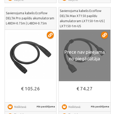
Savienojuma kabelis EcoFlow
Savienojuma kabelis EcoFlow
DELTA Max XT150 papildu
DELTA Pro papildu akumulatoram
akumulatoram LXT150-1m-US |
L48DH-0.75m | L48DH-0.75m
LXT150-1m-US
Prece nav pieejama
no piegādātāja
€ 105.26
€ 74.27
Pēc pasūtījuma
Pēc pasūtījuma
Noliktavā:
Noliktavā: