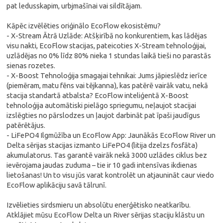
pat ledusskapim, urbjmašīnai vai sildītājam.
Kāpēc izvēlēties oriģinālo EcoFlow ekosistēmu?
- X-Stream Ātrā Uzlāde: Atšķirībā no konkurentiem, kas lādējas
visu nakti, EcoFlow stacijas, pateicoties X-Stream tehnoloģijai,
uzlādējas no 0% līdz 80% nieka 1 stundas laikā tieši no parastās
sienas rozetes.
- X-Boost Tehnoloģija smagajai tehnikai: Jums jāpieslēdz ierīce
(piemēram, matu fēns vai tējkanna), kas patērē vairāk vatu, nekā
stacija standartā atbalsta? EcoFlow inteliģentā X-Boost
tehnoloģija automātiski pielāgo spriegumu, neļaujot stacijai
izslēgties no pārslodzes un ļaujot darbināt pat īpaši jaudīgus
patērētājus.
- LiFePO4 Ilgmūžība un EcoFlow App: Jaunākās EcoFlow River un
Delta sērijas stacijas izmanto LiFePO4 (litija dzelzs fosfāta)
akumulatorus. Tas garantē vairāk nekā 3000 uzlādes ciklus bez
ievērojama jaudas zuduma – tie ir 10 gadi intensīvas ikdienas
lietošanas! Un to visu jūs varat kontrolēt un atjaunināt caur viedo
EcoFlow aplikāciju savā tālrunī.
Izvēlieties sirdsmieru un absolūtu enerģētisko neatkarību.
Atklājiet mūsu EcoFlow Delta un River sērijas staciju klāstu un