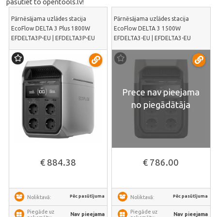
pasūtiet to opentools.lv!
Pārnēsājama uzlādes stacija
Pārnēsājama uzlādes stacija
EcoFlow DELTA 3 Plus 1800W
EcoFlow DELTA 3 1500W
EFDELTA3P-EU | EFDELTA3P-EU
EFDELTA3-EU | EFDELTA3-EU
Prece nav pieejama
no piegādātāja
€ 884.38
€ 786.00
Pēc pasūtījuma
Pēc pasūtījuma
Noliktavā:
Noliktavā:
Piegāde uz
Piegāde uz
Nav pieejama
Nav pieejama