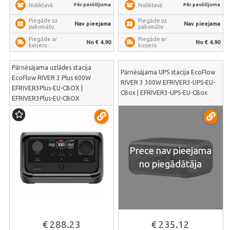
Pēc pasūtījuma
Pēc pasūtījuma
Noliktavā:
Noliktavā:
Piegāde uz
Piegāde uz
Nav pieejama
Nav pieejama
pakomātu:
pakomātu:
Piegāde ar
Piegāde ar
No € 4.90
No € 4.90
kurjeru:
kurjeru:
Pārnēsājama uzlādes stacija
Pārnēsājama UPS stacija EcoFlow
EcoFlow RIVER 3 Plus 600W
RIVER 3 300W EFRIVER3-UPS-EU-
EFRIVER3Plus-EU-CBOX |
CBox | EFRIVER3-UPS-EU-CBox
EFRIVER3Plus-EU-CBOX
Prece nav pieejama
no piegādātāja
€ 288.23
€ 235.12