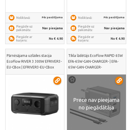
Pēc pasūtījuma
Pēc pasūtījuma
Noliktavā:
Noliktavā:
Piegāde uz
Piegāde uz
Nav pieejama
Nav pieejama
pakomātu:
pakomātu:
Piegāde ar
Piegāde ar
No € 4.90
No € 4.90
kurjeru:
kurjeru:
Pārnēsājama uzlādes stacija
Tīkla lādētājs EcoFlow RAPID 65W
EcoFlow RIVER 3 300W EFRIVER3-
EFA-65W-GAN-CHARGER- | EFA-
EU-CBox | EFRIVER3-EU-CBox
65W-GAN-CHARGER-
Prece nav pieejama
no piegādātāja