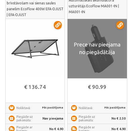
Automātiskais akumulatora
brīvstāvošam vai sienas saules
uzturētājs EcoFlow MA001-IN |
panelim EcoFlow 400W EFA-DJUST
MA001-IN
| EFA-DJUST
Prece nav pieejama
no piegādātāja
€ 136.74
€ 90.99
Pēc pasūtījuma
Pēc pasūtījuma
Noliktavā:
Noliktavā:
Piegāde uz
Piegāde uz
Nav pieejama
No € 2.50
pakomātu:
pakomātu:
Piegāde ar
Piegāde ar
No € 4.90
No € 4.90
kurjeru:
kurjeru: