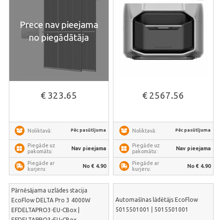
Prece nav pieejama
no piegādātāja
€ 323.65
€ 2567.56
Pēc pasūtījuma
Pēc pasūtījuma
Noliktavā:
Noliktavā:
Piegāde uz
Piegāde uz
Nav pieejama
Nav pieejama
pakomātu:
pakomātu:
Piegāde ar
Piegāde ar
No € 4.90
No € 4.90
kurjeru:
kurjeru:
Pārnēsājama uzlādes stacija
Automašīnas lādētājs EcoFlow
EcoFlow DELTA Pro 3 4000W
5015501001 | 5015501001
EFDELTAPRO3-EU-CBox |
EFDELTAPRO3-EU-CBox