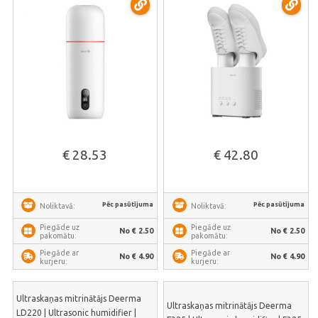
€ 28.53
€ 42.80
Pēc pasūtījuma
Pēc pasūtījuma
Noliktavā:
Noliktavā:
Piegāde uz
Piegāde uz
No € 2.50
No € 2.50
pakomātu:
pakomātu:
Piegāde ar
Piegāde ar
No € 4.90
No € 4.90
kurjeru:
kurjeru:
Ultraskaņas mitrinātājs Deerma
Ultraskaņas mitrinātājs Deerma
LD220 | Ultrasonic humidifier |