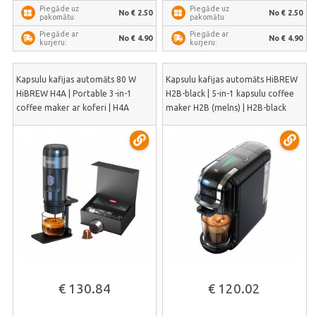
Piegāde uz
Piegāde uz
No € 2.50
No € 2.50
pakomātu:
pakomātu:
Piegāde ar
Piegāde ar
No € 4.90
No € 4.90
kurjeru:
kurjeru:
Kapsulu kafijas automāts 80 W
Kapsulu kafijas automāts HiBREW
HiBREW H4A | Portable 3-in-1
H2B-black | 5-in-1 kapsulu coffee
coffee maker ar koferi | H4A
maker H2B (melns) | H2B-black
€ 130.84
€ 120.02