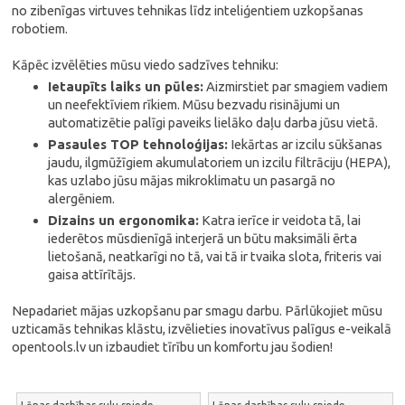
no zibenīgas virtuves tehnikas līdz inteliģentiem uzkopšanas
robotiem.
Kāpēc izvēlēties mūsu viedo sadzīves tehniku:
Ietaupīts laiks un pūles:
Aizmirstiet par smagiem vadiem
un neefektīviem rīkiem. Mūsu bezvadu risinājumi un
automatizētie palīgi paveiks lielāko daļu darba jūsu vietā.
Pasaules TOP tehnoloģijas:
Iekārtas ar izcilu sūkšanas
jaudu, ilgmūžīgiem akumulatoriem un izcilu filtrāciju (HEPA),
kas uzlabo jūsu mājas mikroklimatu un pasargā no
alergēniem.
Dizains un ergonomika:
Katra ierīce ir veidota tā, lai
iederētos mūsdienīgā interjerā un būtu maksimāli ērta
lietošanā, neatkarīgi no tā, vai tā ir tvaika slota, friteris vai
gaisa attīrītājs.
Nepadariet mājas uzkopšanu par smagu darbu. Pārlūkojiet mūsu
uzticamās tehnikas klāstu, izvēlieties inovatīvus palīgus e-veikalā
opentools.lv un izbaudiet tīrību un komfortu jau šodien!