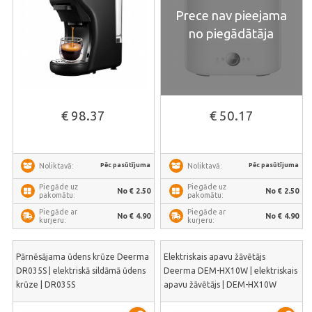
Prece nav pieejama
no piegādātāja
€ 98.37
€ 50.17
Pēc pasūtījuma
Pēc pasūtījuma
Noliktavā:
Noliktavā:
Piegāde uz
Piegāde uz
No € 2.50
No € 2.50
pakomātu:
pakomātu:
Piegāde ar
Piegāde ar
No € 4.90
No € 4.90
kurjeru:
kurjeru:
Pārnēsājama ūdens krūze Deerma
Elektriskais apavu žāvētājs
DR035S | elektriskā sildāmā ūdens
Deerma DEM-HX10W | elektriskais
krūze | DR035S
apavu žāvētājs | DEM-HX10W