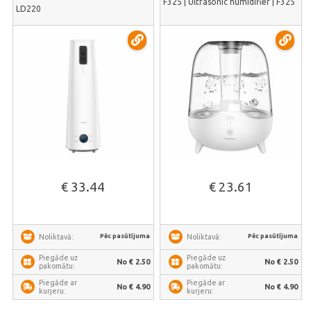
F325 | Ultrasonic humidifier | F325
LD220
€ 33.44
€ 23.61
Pēc pasūtījuma
Pēc pasūtījuma
Noliktavā:
Noliktavā:
Piegāde uz
Piegāde uz
No € 2.50
No € 2.50
pakomātu:
pakomātu:
Piegāde ar
Piegāde ar
No € 4.90
No € 4.90
kurjeru:
kurjeru: