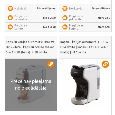
Pēc pasūtījuma
Pēc pasūtījuma
Noliktavā:
Noliktavā:
Piegāde uz
Piegāde uz
No € 2.50
No € 2.50
pakomātu:
pakomātu:
Piegāde ar
Piegāde ar
No € 4.90
No € 4.90
kurjeru:
kurjeru:
Kapsulu kafijas automāts HiBREW
Kapsulu kafijas automāts HiBREW
H2B-white | kapsulu coffee maker
H1A-white | kapsulu COFFEE 4 IN 1
5 in 1 H2B (balts) | H2B-white
(balts) | H1A-white
Prece nav pieejama
no piegādātāja