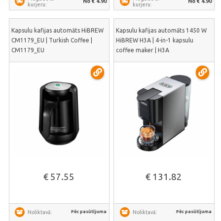
No € 4.90
No € 4.90
kurjeru:
kurjeru:
Kapsulu kafijas automāts HiBREW
Kapsulu kafijas automāts 1450 W
CM1179_EU | Turkish Coffee |
HiBREW H3A | 4-in-1 kapsulu
CM1179_EU
coffee maker | H3A
€ 57.55
€ 131.82
Pēc pasūtījuma
Pēc pasūtījuma
Noliktavā:
Noliktavā: