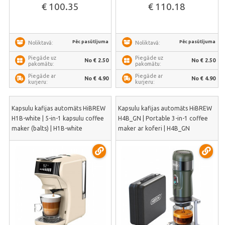
€ 100.35
€ 110.18
Pēc pasūtījuma
Pēc pasūtījuma
Noliktavā:
Noliktavā:
Piegāde uz
Piegāde uz
No € 2.50
No € 2.50
pakomātu:
pakomātu:
Piegāde ar
Piegāde ar
No € 4.90
No € 4.90
kurjeru:
kurjeru:
Kapsulu kafijas automāts HiBREW
Kapsulu kafijas automāts HiBREW
H1B-white | 5-in-1 kapsulu coffee
H4B_GN | Portable 3-in-1 coffee
maker (balts) | H1B-white
maker ar koferi | H4B_GN