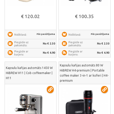
€ 120.02
€ 100.35
Pēc pasūtījuma
Pēc pasūtījuma
Noliktavā:
Noliktavā:
Piegāde uz
Piegāde uz
No € 2.50
No € 2.50
pakomātu:
pakomātu:
Piegāde ar
Piegāde ar
No € 4.90
No € 4.90
kurjeru:
kurjeru:
Kapsulu kafijas automāts 80 W
Kapsulu kafijas automāts 1450 W
HiBREW H4-premium | Portable
HiBREW H11 | Cob coffeemaker |
coffee maker 3-in-1 ar koferi | H4-
H11
premium