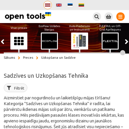
Meklēt
EcoFlow Uzlādes
Auto Piederumi
FLEXTAIL un Off-
Visas preces
Stacijas
un Instrumenti
Grid Aprīkojums
Sākums
Preces
Uzkopšana un Sadzīve
Sadzīves un Uzkopšanas Tehnika
Filtrēt
Aizmirstiet par nogurdinošu un laikietilpīgu mājas tīrīšanu!
Kategorija "Sadzīves un Uzkopšanas Tehnika" ir radīta, lai
pārvērstu ikdienas mājas soli par ātru, vienkāršu un patīkamu
procesu. Mēs piedāvājam pasaules klases inovatīvās iekārtas, kas
apvieno iespaidīgu jaudu, ergonomisku dizainu un jaunākos
tehnoloģiskos risinājumus. Šeit jūs atradīsiet visu nepieciešamo –