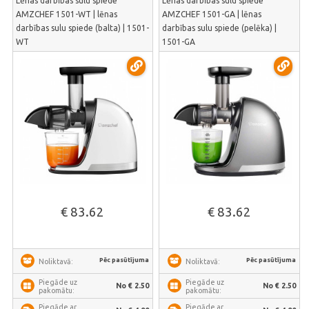
Lēnas darbības sulu spiede
Lēnas darbības sulu spiede
AMZCHEF 1501-WT | lēnas
AMZCHEF 1501-GA | lēnas
darbības sulu spiede (balta) | 1501-
darbības sulu spiede (pelēka) |
WT
1501-GA
€ 83.62
€ 83.62
Pēc pasūtījuma
Pēc pasūtījuma
Noliktavā:
Noliktavā:
Piegāde uz
Piegāde uz
No € 2.50
No € 2.50
pakomātu:
pakomātu:
Piegāde ar
Piegāde ar