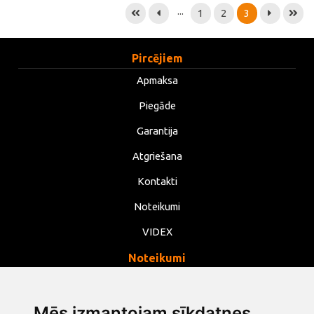
...
1
2
3
Pircējiem
Apmaksa
Piegāde
Garantija
Atgriešana
Kontakti
Noteikumi
VIDEX
Noteikumi
Privātums
Noteikumi
Mēs izmantojam sīkdatnes