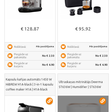
€ 128.87
€ 95.92
Pēc pasūtījuma
Pēc pasūtījuma
Noliktavā:
Noliktavā:
Piegāde uz
Piegāde uz
No € 2.50
No € 2.50
pakomātu:
pakomātu:
Piegāde ar
Piegāde ar
No € 4.90
No € 4.90
kurjeru:
kurjeru:
Kapsulu kafijas automāts 1450 W
Ultraskaņas mitrinātājs Deerma
HiBREW H1A-black | 3-in-1 kapsulu
ST636W | Humidifier | ST636W
coffee maker H1A | H1A-black