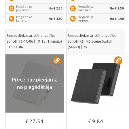
Piegāde uz
Piegāde uz
No € 2.50
No € 2.50
pakomātu:
pakomātu:
Piegāde ar
Piegāde ar
No € 4.90
No € 4.90
kurjeru:
kurjeru:
Sienas slēdzis ar skārienvadību
Sienas slēdzis ar skārienvadību
Sonoff T5-1C-86 | TX T5 (1 kanālu)
Sonoff R5 | R5 Scene Switch
| T5-1C-86
(pelēks) | R5
Prece nav pieejama
no piegādātāja
€ 27.54
€ 9.84