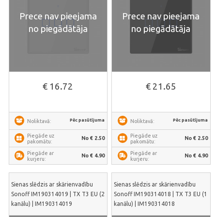
Prece nav pieejama
Prece nav pieejama
no piegādātāja
no piegādātāja
€ 16.72
€ 21.65
Pēc pasūtījuma
Pēc pasūtījuma
Noliktavā:
Noliktavā:
Piegāde uz
Piegāde uz
No € 2.50
No € 2.50
pakomātu:
pakomātu:
Piegāde ar
Piegāde ar
No € 4.90
No € 4.90
kurjeru:
kurjeru:
Sienas slēdzis ar skārienvadību
Sienas slēdzis ar skārienvadību
Sonoff IM190314019 | TX T3 EU (2
Sonoff IM190314018 | TX T3 EU (1
kanālu) | IM190314019
kanālu) | IM190314018