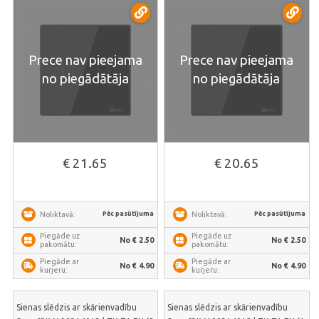
Prece nav pieejama
Prece nav pieejama
no piegādātāja
no piegādātāja
€ 21.65
€ 20.65
Pēc pasūtījuma
Pēc pasūtījuma
Noliktavā:
Noliktavā:
Piegāde uz
Piegāde uz
No € 2.50
No € 2.50
pakomātu:
pakomātu:
Piegāde ar
Piegāde ar
No € 4.90
No € 4.90
kurjeru:
kurjeru:
Sienas slēdzis ar skārienvadību
Sienas slēdzis ar skārienvadību