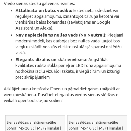
Viedo sienas slēdžu galvenās iezīmes:
Attālināta un balss vadība:
Ieslēdziet, izslēdziet vai
regulējiet apgaismojumu, izmantojot tālruņa lietotni vai
vienkāršas balss komandas (savietojams ar Google
Assistant un Alexa).
Nav nepieciešams nulles vads (No Neutral):
Pieejami
moderni modeļi, kas darbojas bez nulles vada, ļaujot tos
viegli uzstādīt vecajās elektroinstalācijās parasto slēdžu
vietā.
Elegants dizains un skārienvirsma:
Augstākās
kvalitātes rūdīta stikla paneļi ar LED fona apgaismojumu
nodrošina izcilu vizuālo izskatu, ir viegli tīrāmi un izturīgi
pret skrāpējumiem.
Atklājiet jaunu komforta līmeni un pārvaldiet gaismu mājoklī ar
vienu pieskārienu. Pasūtiet elegantus viedos sienas slēdžus e-
veikalā opentools.lv jau šodien!
Sienas slēdzis ar skārienvadību
Sienas slēdzis ar skārienvadību
Sonoff M5-2C-86 | M5 (2 kanālu) |
Sonoff M5-1C-86 | M5 (1 kanālu) |