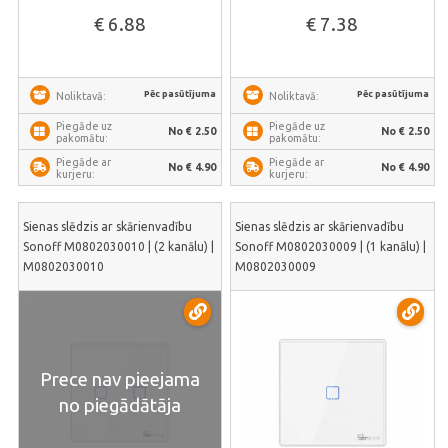
€ 6.88
€ 7.38
Pēc pasūtījuma
Pēc pasūtījuma
Noliktavā:
Noliktavā:
Piegāde uz
Piegāde uz
No € 2.50
No € 2.50
pakomātu:
pakomātu:
Piegāde ar
Piegāde ar
No € 4.90
No € 4.90
kurjeru:
kurjeru:
Sienas slēdzis ar skārienvadību
Sienas slēdzis ar skārienvadību
Sonoff M0802030010 | (2 kanālu) |
Sonoff M0802030009 | (1 kanālu) |
M0802030010
M0802030009
Prece nav pieejama
no piegādātāja