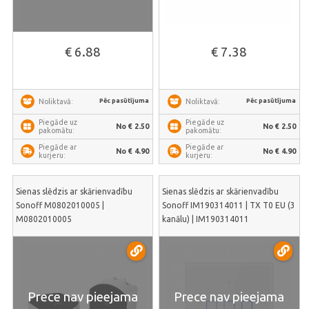
€ 6.88
€ 7.38
Pēc pasūtījuma
Pēc pasūtījuma
Noliktavā:
Noliktavā:
Piegāde uz
Piegāde uz
No € 2.50
No € 2.50
pakomātu:
pakomātu:
Piegāde ar
Piegāde ar
No € 4.90
No € 4.90
kurjeru:
kurjeru:
Sienas slēdzis ar skārienvadību
Sienas slēdzis ar skārienvadību
Sonoff M0802010005 |
Sonoff IM190314011 | TX T0 EU (3
M0802010005
kanālu) | IM190314011
Prece nav pieejama
Prece nav pieejama