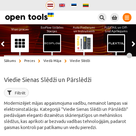
Meklēt
EcoFlow Uzlādes
Auto Piederumi
FLEXTAIL un Off-
Visas preces
Stacijas
un Instrumenti
Grid Aprīkojums
Sākums
Preces
Viedā Māja
Viedie Slēdži
Viedie Sienas Slēdži un Pārslēdži
Filtrēt
Modernizējiet mājas apgaismojuma vadību, nemainot lampas vai
elektroinstalāciju. Kategorijā "Viedie Sienas Slēdži un Pārslēdži"
piedāvājam eleganti dizainētus skārienjutīgos un mehāniskos
slēdžus, kas aprīkoti ar bezvadu vadības tehnoloģijām, padarot
gaismas kontroli par patīkamu un viedu pieredzi.