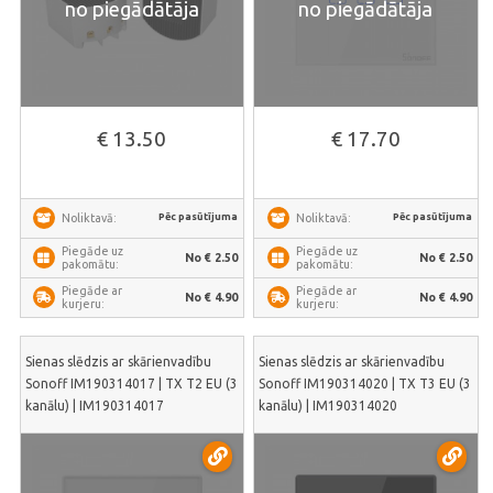
no piegādātāja
no piegādātāja
€ 13.50
€ 17.70
Pēc pasūtījuma
Pēc pasūtījuma
Noliktavā:
Noliktavā:
Piegāde uz
Piegāde uz
No € 2.50
No € 2.50
pakomātu:
pakomātu:
Piegāde ar
Piegāde ar
No € 4.90
No € 4.90
kurjeru:
kurjeru:
Sienas slēdzis ar skārienvadību
Sienas slēdzis ar skārienvadību
Sonoff IM190314017 | TX T2 EU (3
Sonoff IM190314020 | TX T3 EU (3
kanālu) | IM190314017
kanālu) | IM190314020