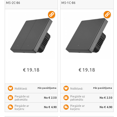
M5-2C-86
M5-1C-86
€ 19.18
€ 19.18
Pēc pasūtījuma
Pēc pasūtījuma
Noliktavā:
Noliktavā:
Piegāde uz
Piegāde uz
No € 2.50
No € 2.50
pakomātu:
pakomātu:
Piegāde ar
Piegāde ar
No € 4.90
No € 4.90
kurjeru:
kurjeru: