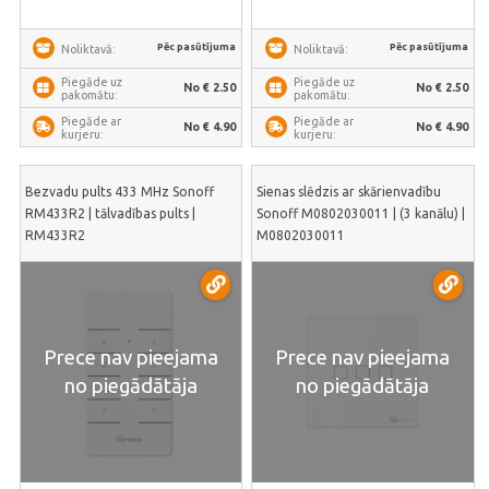
Pēc pasūtījuma
Pēc pasūtījuma
Noliktavā:
Noliktavā:
Piegāde uz
Piegāde uz
No € 2.50
No € 2.50
pakomātu:
pakomātu:
Piegāde ar
Piegāde ar
No € 4.90
No € 4.90
kurjeru:
kurjeru:
Bezvadu pults 433 MHz Sonoff
Sienas slēdzis ar skārienvadību
RM433R2 | tālvadības pults |
Sonoff M0802030011 | (3 kanālu) |
RM433R2
M0802030011
Prece nav pieejama
Prece nav pieejama
no piegādātāja
no piegādātāja