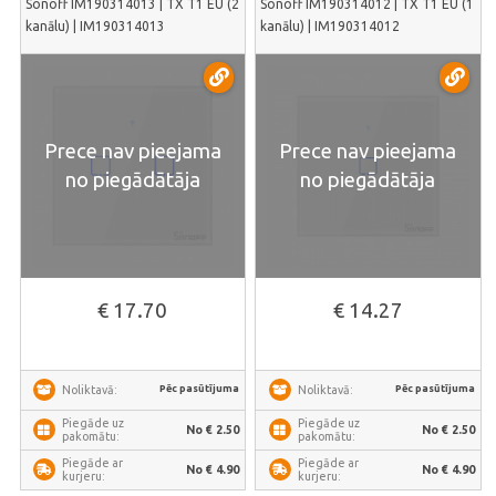
Sonoff IM190314013 | TX T1 EU (2
Sonoff IM190314012 | TX T1 EU (1
kanālu) | IM190314013
kanālu) | IM190314012
Prece nav pieejama
Prece nav pieejama
no piegādātāja
no piegādātāja
€ 17.70
€ 14.27
Pēc pasūtījuma
Pēc pasūtījuma
Noliktavā:
Noliktavā:
Piegāde uz
Piegāde uz
No € 2.50
No € 2.50
pakomātu:
pakomātu:
Piegāde ar
Piegāde ar
No € 4.90
No € 4.90
kurjeru:
kurjeru: