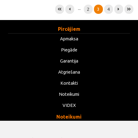
...
2
3
4
Pircējiem
Apmaksa
Piegāde
Garantija
Atgriešana
Kontakti
Noteikumi
VIDEX
Noteikumi
Privātums
Noteikumi