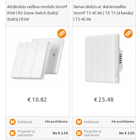
Attālinātās vadības modulis Sonoff
Sienas slēdzis ar skārienvadību
R5W | R5 Scene Switch (balts)
Sonoff T5-4C-86 | TX T5 (4 kanālu)
(balts) | R5W
| T5-4C-86
€ 10.82
€ 25.48
Pēc pasūtījuma
Pēc pasūtījuma
Noliktavā:
Noliktavā:
Piegāde uz
Piegāde uz
No € 2.50
No € 2.50
pakomātu:
pakomātu: