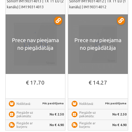
Sonoff IM190314013 | TX T1 EU (2
Sonoff IM190314012 | TX T1 EU (1
kanālu) | IM190314013
kanālu) | IM190314012
Prece nav pieejama
Prece nav pieejama
no piegādātāja
no piegādātāja
€ 17.70
€ 14.27
Pēc pasūtījuma
Pēc pasūtījuma
Noliktavā:
Noliktavā:
Piegāde uz
Piegāde uz
No € 2.50
No € 2.50
pakomātu:
pakomātu:
Piegāde ar
Piegāde ar
No € 4.90
No € 4.90
kurjeru:
kurjeru: