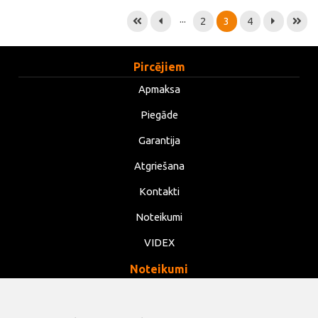
...
2
3
4
Pircējiem
Apmaksa
Piegāde
Garantija
Atgriešana
Kontakti
Noteikumi
VIDEX
Noteikumi
Privātums
Noteikumi