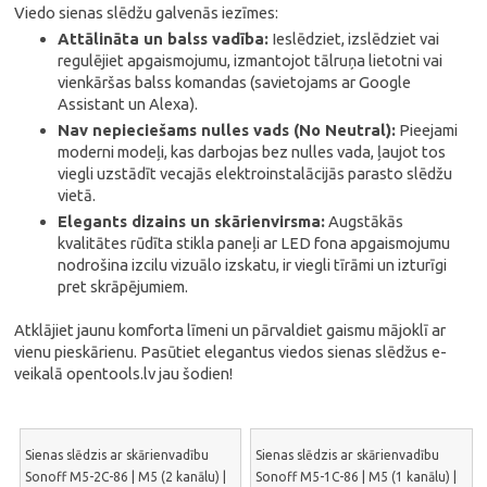
Viedo sienas slēdžu galvenās iezīmes:
Attālināta un balss vadība:
Ieslēdziet, izslēdziet vai
regulējiet apgaismojumu, izmantojot tālruņa lietotni vai
vienkāršas balss komandas (savietojams ar Google
Assistant un Alexa).
Nav nepieciešams nulles vads (No Neutral):
Pieejami
moderni modeļi, kas darbojas bez nulles vada, ļaujot tos
viegli uzstādīt vecajās elektroinstalācijās parasto slēdžu
vietā.
Elegants dizains un skārienvirsma:
Augstākās
kvalitātes rūdīta stikla paneļi ar LED fona apgaismojumu
nodrošina izcilu vizuālo izskatu, ir viegli tīrāmi un izturīgi
pret skrāpējumiem.
Atklājiet jaunu komforta līmeni un pārvaldiet gaismu mājoklī ar
vienu pieskārienu. Pasūtiet elegantus viedos sienas slēdžus e-
veikalā opentools.lv jau šodien!
Sienas slēdzis ar skārienvadību
Sienas slēdzis ar skārienvadību
Sonoff M5-2C-86 | M5 (2 kanālu) |
Sonoff M5-1C-86 | M5 (1 kanālu) |