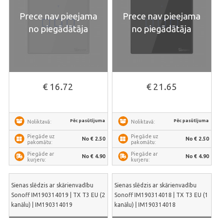
Prece nav pieejama
Prece nav pieejama
no piegādātāja
no piegādātāja
€ 16.72
€ 21.65
Pēc pasūtījuma
Pēc pasūtījuma
Noliktavā:
Noliktavā:
Piegāde uz
Piegāde uz
No € 2.50
No € 2.50
pakomātu:
pakomātu:
Piegāde ar
Piegāde ar
No € 4.90
No € 4.90
kurjeru:
kurjeru:
Sienas slēdzis ar skārienvadību
Sienas slēdzis ar skārienvadību
Sonoff IM190314019 | TX T3 EU (2
Sonoff IM190314018 | TX T3 EU (1
kanālu) | IM190314019
kanālu) | IM190314018