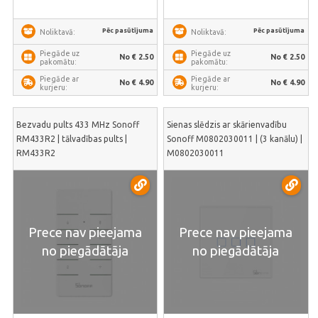
Pēc pasūtījuma
Pēc pasūtījuma
Noliktavā:
Noliktavā:
Piegāde uz
Piegāde uz
No € 2.50
No € 2.50
pakomātu:
pakomātu:
Piegāde ar
Piegāde ar
No € 4.90
No € 4.90
kurjeru:
kurjeru:
Bezvadu pults 433 MHz Sonoff
Sienas slēdzis ar skārienvadību
RM433R2 | tālvadības pults |
Sonoff M0802030011 | (3 kanālu) |
RM433R2
M0802030011
Prece nav pieejama
Prece nav pieejama
no piegādātāja
no piegādātāja