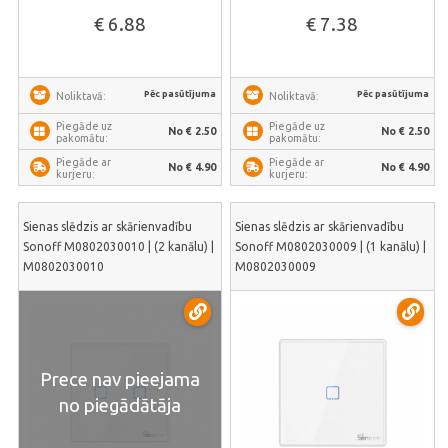
€ 6.88
€ 7.38
Pēc pasūtījuma
Pēc pasūtījuma
Noliktavā:
Noliktavā:
Piegāde uz
Piegāde uz
No € 2.50
No € 2.50
pakomātu:
pakomātu:
Piegāde ar
Piegāde ar
No € 4.90
No € 4.90
kurjeru:
kurjeru:
Sienas slēdzis ar skārienvadību
Sienas slēdzis ar skārienvadību
Sonoff M0802030010 | (2 kanālu) |
Sonoff M0802030009 | (1 kanālu) |
M0802030010
M0802030009
Prece nav pieejama
no piegādātāja