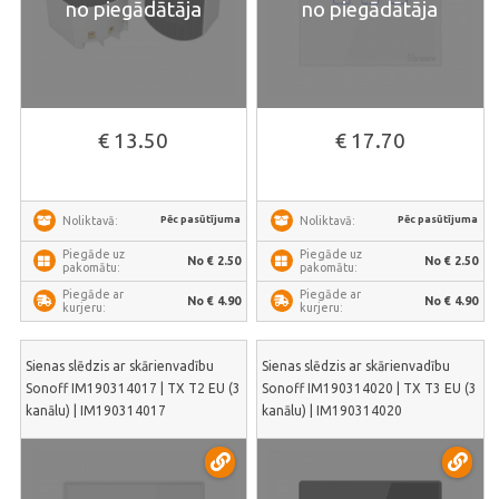
no piegādātāja
no piegādātāja
€ 13.50
€ 17.70
Pēc pasūtījuma
Pēc pasūtījuma
Noliktavā:
Noliktavā:
Piegāde uz
Piegāde uz
No € 2.50
No € 2.50
pakomātu:
pakomātu:
Piegāde ar
Piegāde ar
No € 4.90
No € 4.90
kurjeru:
kurjeru:
Sienas slēdzis ar skārienvadību
Sienas slēdzis ar skārienvadību
Sonoff IM190314017 | TX T2 EU (3
Sonoff IM190314020 | TX T3 EU (3
kanālu) | IM190314017
kanālu) | IM190314020