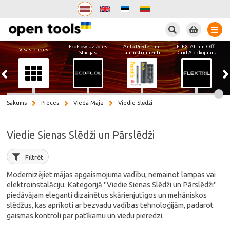
Meklēt
EcoFlow Uzlādes
Auto Piederumi
FLEXTAIL un Off-
Visas preces
Stacijas
un Instrumenti
Grid Aprīkojums
Sākums
Preces
Viedā Māja
Viedie Slēdži
Viedie Sienas Slēdži un Pārslēdži
Filtrēt
Modernizējiet mājas apgaismojuma vadību, nemainot lampas vai
elektroinstalāciju. Kategorijā "Viedie Sienas Slēdži un Pārslēdži"
piedāvājam eleganti dizainētus skārienjutīgos un mehāniskos
slēdžus, kas aprīkoti ar bezvadu vadības tehnoloģijām, padarot
gaismas kontroli par patīkamu un viedu pieredzi.