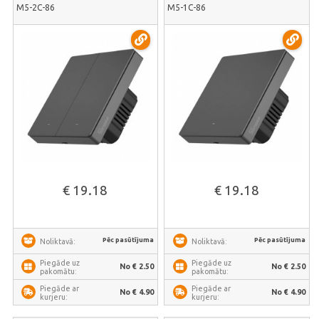
M5-2C-86
M5-1C-86
€ 19.18
€ 19.18
Pēc pasūtījuma
Pēc pasūtījuma
Noliktavā:
Noliktavā:
Piegāde uz
Piegāde uz
No € 2.50
No € 2.50
pakomātu:
pakomātu:
Piegāde ar
Piegāde ar
No € 4.90
No € 4.90
kurjeru:
kurjeru: