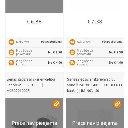
€ 6.88
€ 7.38
Pēc pasūtījuma
Pēc pasūtījuma
Noliktavā:
Noliktavā:
Piegāde uz
Piegāde uz
No € 2.50
No € 2.50
pakomātu:
pakomātu:
Piegāde ar
Piegāde ar
No € 4.90
No € 4.90
kurjeru:
kurjeru:
Sienas slēdzis ar skārienvadību
Sienas slēdzis ar skārienvadību
Sonoff M0802010005 |
Sonoff IM190314011 | TX T0 EU (3
M0802010005
kanālu) | IM190314011
Prece nav pieejama
Prece nav pieejama