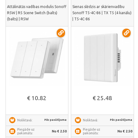
Attālinātās vadības modulis Sonoff
Sienas slēdzis ar skārienvadību
R5W | R5 Scene Switch (balts)
Sonoff T5-4C-86 | TX T5 (4 kanālu)
(balts) | R5W
| T5-4C-86
€ 10.82
€ 25.48
Pēc pasūtījuma
Pēc pasūtījuma
Noliktavā:
Noliktavā:
Piegāde uz
Piegāde uz
No € 2.50
No € 2.50
pakomātu:
pakomātu: