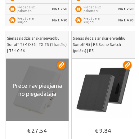
Piegāde uz
Piegāde uz
No € 2.50
No € 2.50
pakomātu:
pakomātu:
Piegāde ar
Piegāde ar
No € 4.90
No € 4.90
kurjeru:
kurjeru:
Sienas slēdzis ar skārienvadību
Sienas slēdzis ar skārienvadību
Sonoff T5-1C-86 | TX T5 (1 kanālu)
Sonoff R5 | R5 Scene Switch
| T5-1C-86
(pelēks) | R5
Prece nav pieejama
no piegādātāja
€ 27.54
€ 9.84