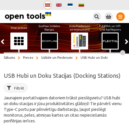
Meklēt
EcoFlow Uzlādes
Auto Piederumi
FLEXTAIL un Off-
Visas preces
Stacijas
un Instrumenti
Grid Aprīkojums
Sākums
Preces
Uzlāde un Piederumi
USB Hubi un Doki
USB Hubi un Doku Stacijas (Docking Stations)
Filtrēt
Jaunajiem portatīvajiem datoriem trūkst pieslēgvietu? USB hubi
un doku stacijas ir jūsu produktivitātes glābiņš! Tie pārvērš vienu
Type-C portu par pilnvērtīgu darbstaciju, ļaujot pieslēgt
monitorus, peles, atmiņas kartes un citas nepieciešamās
perifērijas ierīces.