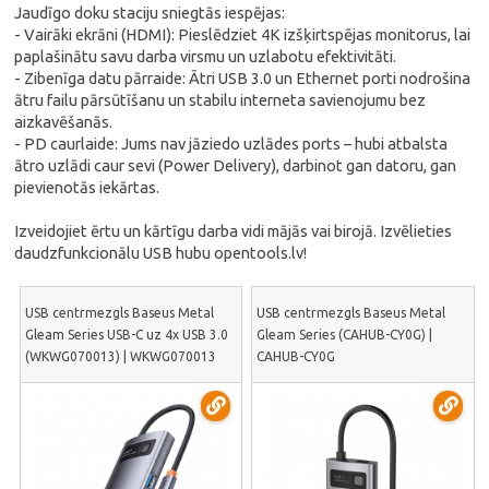
Jaudīgo doku staciju sniegtās iespējas:
- Vairāki ekrāni (HDMI): Pieslēdziet 4K izšķirtspējas monitorus, lai
paplašinātu savu darba virsmu un uzlabotu efektivitāti.
- Zibenīga datu pārraide: Ātri USB 3.0 un Ethernet porti nodrošina
ātru failu pārsūtīšanu un stabilu interneta savienojumu bez
aizkavēšanās.
- PD caurlaide: Jums nav jāziedo uzlādes ports – hubi atbalsta
ātro uzlādi caur sevi (Power Delivery), darbinot gan datoru, gan
pievienotās iekārtas.
Izveidojiet ērtu un kārtīgu darba vidi mājās vai birojā. Izvēlieties
daudzfunkcionālu USB hubu opentools.lv!
USB centrmezgls Baseus Metal
USB centrmezgls Baseus Metal
Gleam Series USB-C uz 4x USB 3.0
Gleam Series (CAHUB-CY0G) |
(WKWG070013) | WKWG070013
CAHUB-CY0G