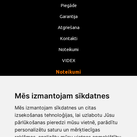
Piegāde
Garantija
Atgriešana
Kontakti
Noteikumi
VIDEX
Noteikumi
Privātums
Noteikumi
Mēs izmantojam sīkdatnes
Sīkdatnes
Mēs izmantojam sīkdatnes un citas
Mainīt sīkdatņu iestatījumus
izsekošanas tehnoloģijas, lai uzlabotu Jūsu
pārlūkošanas pieredzi mūsu vietnē, parādītu
personalizētu saturu un mērķtiecīgas
info@opentools.lv
+371 26272360