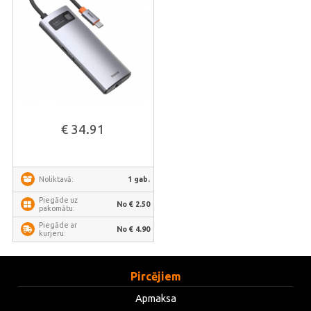
€ 34.91
1 gab.
Noliktavā:
Piegāde uz
No € 2.50
pakomātu:
Piegāde ar
No € 4.90
kurjeru:
Pircējiem
Apmaksa