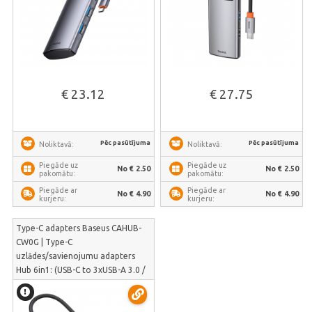
€ 23.12
€ 27.75
Pēc pasūtījuma
Pēc pasūtījuma
Noliktavā:
Noliktavā:
Piegāde uz
Piegāde uz
No € 2.50
No € 2.50
pakomātu:
pakomātu:
Piegāde ar
Piegāde ar
No € 4.90
No € 4.90
kurjeru:
kurjeru:
Type-C adapters Baseus CAHUB-
CW0G | Type-C
uzlādes/savienojumu adapters
Hub 6in1: (USB-C to 3xUSB-A 3.0 /
HDMI / USB-C PD / Ethernet RJ45),
pelēks | CAHUB-CW0G