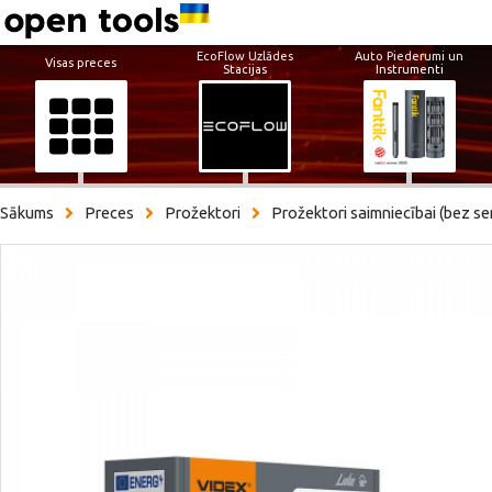
EcoFlow Uzlādes
Auto Piederumi un
Visas preces
Stacijas
Instrumenti
Sākums
Preces
Prožektori
Prožektori saimniecībai (bez s