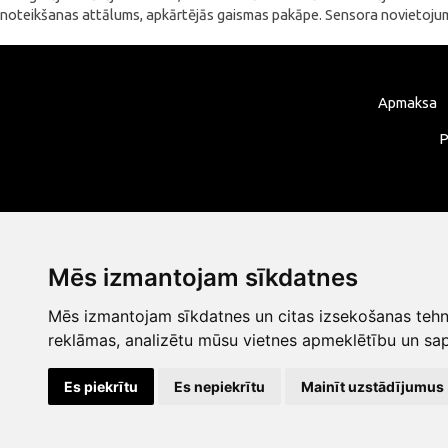
noteikšanas attālums, apkārtējās gaismas pakāpe. Sensora novietojums 
Apmaksa
P
Mēs izmantojam sīkdatnes
Mēs izmantojam sīkdatnes un citas izsekošanas tehno
reklāmas, analizētu mūsu vietnes apmeklētību un sap
Es piekrītu
Es nepiekrītu
Mainīt uzstādījumus