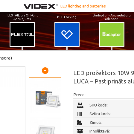
LED lighting and batteries
FLEXTAIL un Off-Grid
Badaptor - Akumulatoru
BLE Locking
Aprīkojums
adapteri
ensora)
LED prožektors 10W 
LUCA – Pastiprināts alu
Prece:
SKU kods:
Svītru kods:
Zīmols:
Ir noliktavā: