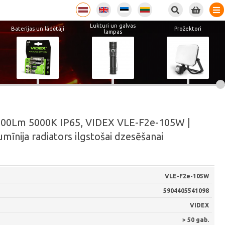
Lukturi un galvas
Baterijas un lādētāji
Prožektori
lampas
900Lm 5000K IP65, VIDEX VLE-F2e-105W |
mīnija radiators ilgstošai dzesēšanai
VLE-F2e-105W
5904405541098
VIDEX
> 50 gab.