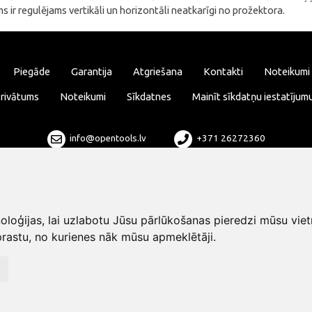
ir regulējams vertikāli un horizontāli neatkarīgi no prožektora.
Piegāde
Garantija
Atgriešana
Kontakti
Noteikumi
rivātums
Noteikumi
Sīkdatnes
Mainīt sīkdatņu iestatījum
info@opentools.lv
+371 26272360
Tirdzniecības partneris: varle.lt
loģijas, lai uzlabotu Jūsu pārlūkošanas pieredzi mūsu viet
rastu, no kurienes nāk mūsu apmeklētāji.
Dizains un izstrāde