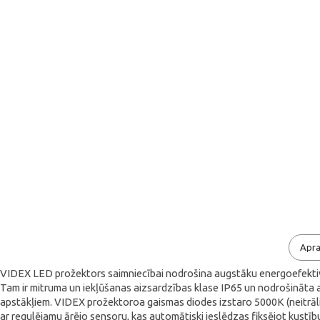
Apra
VIDEX LED prožektors saimniecībai nodrošina augstāku energoefektivi
Tam ir mitruma un iekļūšanas aizsardzības klase IP65 un nodrošināta aiz
apstākļiem. VIDEX prožektoroa gaismas diodes izstaro 5000K (neitrāli b
ar regulējamu ārējo sensoru, kas automātiski ieslēdzas fiksējot kustību