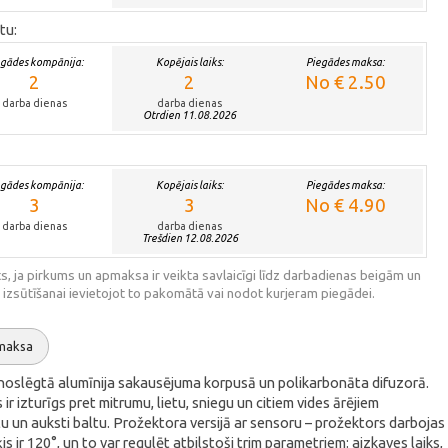
tu:
egādes kompānija:
Kopējais laiks:
Piegādes maksa:
2
2
No € 2.50
darba dienas
darba dienas
Otrdien 11.08.2026
egādes kompānija:
Kopējais laiks:
Piegādes maksa:
3
3
No € 4.90
darba dienas
darba dienas
Trešdien 12.08.2026
s, ja pirkums un apmaksa ir veikta savlaicīgi līdz darbadienas beigām un
 izsūtīšanai ievietojot to pakomātā vai nodot kurjeram piegādei.
maksa
noslēgtā alumīnija sakausējuma korpusā un polikarbonāta difuzorā.
 izturīgs pret mitrumu, lietu, sniegu un citiem vides ārējiem
tu un auksti baltu. Prožektora versijā ar sensoru – prožektors darbojas
ir 120°, un to var regulēt atbilstoši trim parametriem: aizkaves laiks,