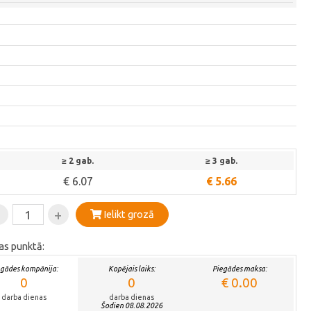
≥ 2 gab.
≥ 3 gab.
€ 6.07
€ 5.66
-
+
Ielikt grozā
as punktā:
egādes kompānija:
Kopējais laiks:
Piegādes maksa:
0
0
€ 0.00
darba dienas
darba dienas
Šodien 08.08.2026