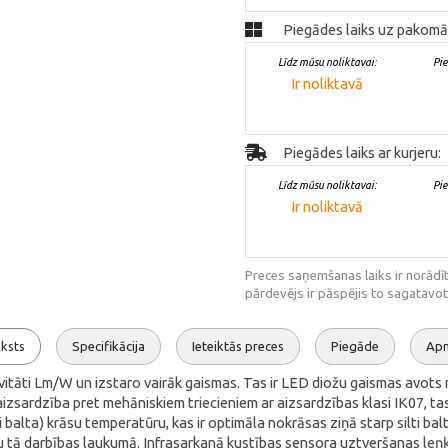
Piegādes laiks uz pakomā
Līdz mūsu noliktavai:
Pi
Ir noliktavā
Piegādes laiks ar kurjeru:
Līdz mūsu noliktavai:
Pi
Ir noliktavā
Preces saņemšanas laiks ir norādīt
pārdevējs ir pāspējis to sagatavot
ksts
Specifikācija
Ieteiktās preces
Piegāde
Ap
tāti Lm/W un izstaro vairāk gaismas. Tas ir LED diožu gaismas avots 
sardzība pret mehāniskiem triecieniem ar aizsardzības klasi IK07, tas ir
alta) krāsu temperatūru, kas ir optimāla nokrāsas ziņā starp silti bal
 tā darbības laukumā. Infrasarkanā kustības sensora uztveršanas leņķis 