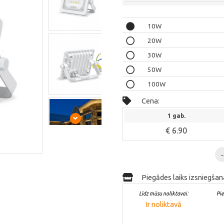
10W
20W
30W
50W
100W
Cena:
1 gab.
€ 6.90
Piegādes laiks izsniegšan
Līdz mūsu noliktavai:
Pi
Ir noliktavā