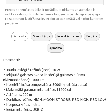
Trešdien 12.08.2026
Preces saņemšanas laiks ir norādīts, ja pirkums un apmaksa ir
veikta savlaicīgi līdz darbadienas beigām un pārdevējs ir pāspējis
to sagatavot izsūtīšanai ievietojot to pakomātā vai nodot kurjeram
piegādei.
Apraksts
Specifikācija
Ieteiktās preces
Piegāde
Apmaksa
Parametri:
• Jauda ieslēgtā režīmā (Pon): 10 W
• Iekļautā gaismas avota lietderīgā gaismas plūsma
(Φizmantošana): 1000 Lm
• Korelētā krāsu temperatūra: 5000K (neitrāla balta)
• Maksimālā gaismas intensitāte: 11200 cd
• Attālums: 200 m
• Darbības režīms: HIGH, MOON, STROBE, RED HIGH, RED LOW
• Korpusa krāsa: melna
• Ieejas interfeiss: USB-C