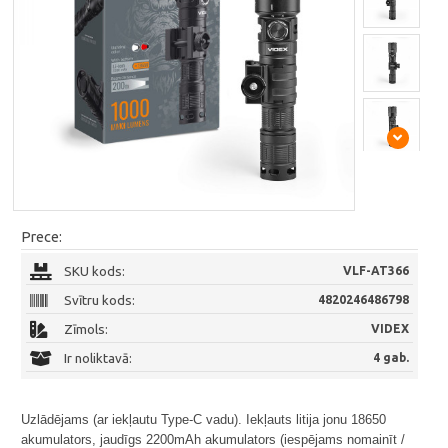
Prece:
SKU kods:
VLF-AT366
Svītru kods:
4820246486798
Zīmols:
VIDEX
Ir noliktavā:
4 gab.
Uzlādējams (ar iekļautu Type-C vadu). Iekļauts litija jonu 18650
akumulators, jaudīgs 2200mAh akumulators (iespējams nomainīt /