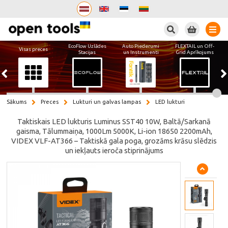
Meklēt
EcoFlow Uzlādes
Auto Piederumi
FLEXTAIL un Off-
Visas preces
Stacijas
un Instrumenti
Grid Aprīkojums
Sākums
Preces
Lukturi un galvas lampas
LED lukturi
Taktiskais LED lukturis Luminus SST40 10W, Baltā/Sarkanā
gaisma, Tālummaiņa, 1000Lm 5000K, Li-ion 18650 2200mAh,
VIDEX VLF-AT366 – Taktiskā gala poga, grozāms krāsu slēdzis
un iekļauts ieroča stiprinājums