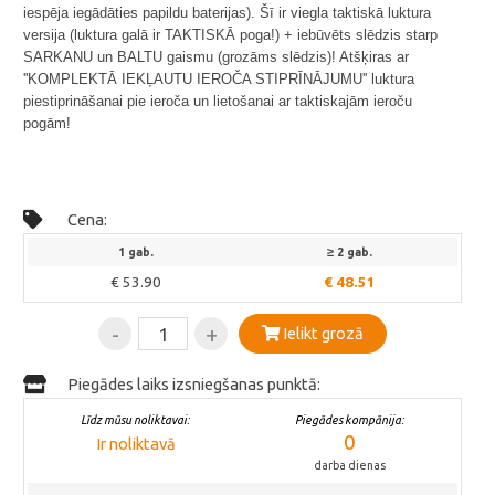
iespēja iegādāties papildu baterijas). Šī ir viegla taktiskā luktura
versija (luktura galā ir TAKTISKĀ poga!) + iebūvēts slēdzis starp
SARKANU un BALTU gaismu (grozāms slēdzis)! Atšķiras ar
''KOMPLEKTĀ IEKĻAUTU IEROČA STIPRĪNĀJUMU'' luktura
piestiprināšanai pie ieroča un lietošanai ar taktiskajām ieroču
pogām!
Cena:
1 gab.
≥ 2 gab.
€ 53.90
€ 48.51
-
+
Ielikt grozā
Piegādes laiks izsniegšanas punktā:
Līdz mūsu noliktavai:
Piegādes kompānija:
0
Ir noliktavā
darba dienas