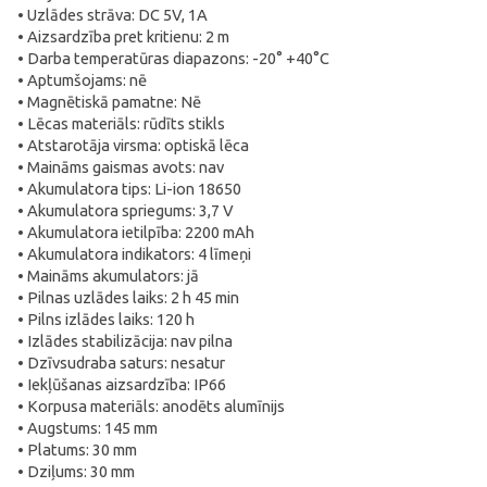
• Uzlādes strāva: DC 5V, 1A
• Aizsardzība pret kritienu: 2 m
• Darba temperatūras diapazons: -20° +40°C
• Aptumšojams: nē
• Magnētiskā pamatne: Nē
• Lēcas materiāls: rūdīts stikls
• Atstarotāja virsma: optiskā lēca
• Maināms gaismas avots: nav
• Akumulatora tips: Li-ion 18650
• Akumulatora spriegums: 3,7 V
• Akumulatora ietilpība: 2200 mAh
• Akumulatora indikators: 4 līmeņi
• Maināms akumulators: jā
• Pilnas uzlādes laiks: 2 h 45 min
• Pilns izlādes laiks: 120 h
• Izlādes stabilizācija: nav pilna
• Dzīvsudraba saturs: nesatur
• Iekļūšanas aizsardzība: IP66
• Korpusa materiāls: anodēts alumīnijs
• Augstums: 145 mm
• Platums: 30 mm
• Dziļums: 30 mm