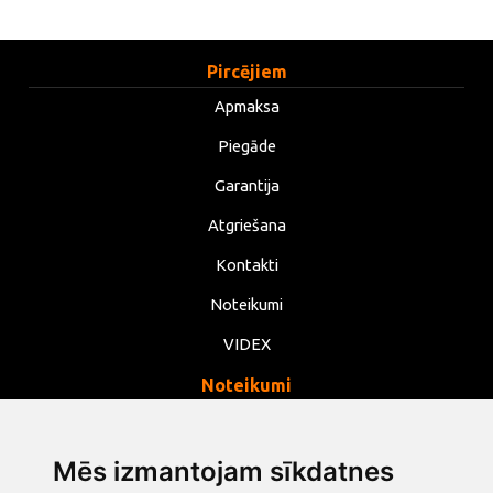
Pircējiem
Apmaksa
Piegāde
Garantija
Atgriešana
Kontakti
Noteikumi
VIDEX
Noteikumi
Privātums
Noteikumi
Mēs izmantojam sīkdatnes