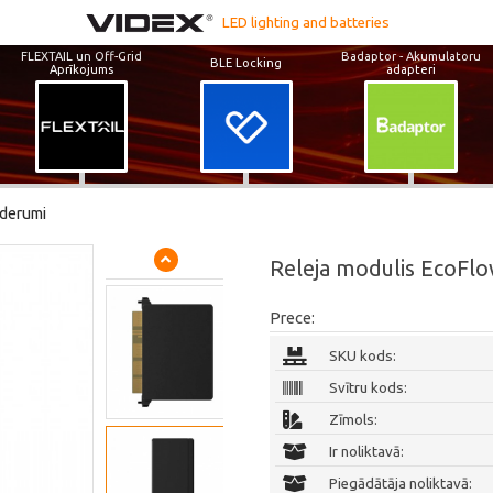
LED lighting and batteries
FLEXTAIL un Off-Grid
Badaptor - Akumulatoru
BLE Locking
Aprīkojums
adapteri
ederumi
Releja modulis EcoFl
Prece:
SKU kods:
Svītru kods:
Zīmols:
Ir noliktavā:
Piegādātāja noliktavā: