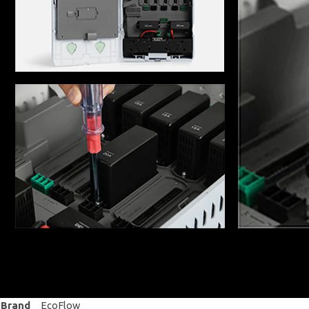
Brand
EcoFlow