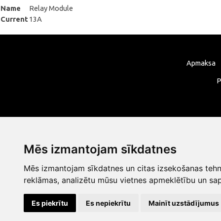
Name
Relay Module
Current
13A
Apmaksa
P
Mēs izmantojam sīkdatnes
Mēs izmantojam sīkdatnes un citas izsekošanas tehno
reklāmas, analizētu mūsu vietnes apmeklētību un sap
Es piekrītu
Es nepiekrītu
Mainīt uzstādījumus