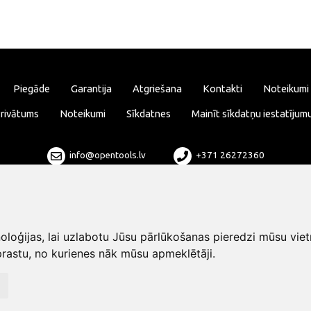
Piegāde
Garantija
Atgriešana
Kontakti
Noteikumi
rivātums
Noteikumi
Sīkdatnes
Mainīt sīkdatņu iestatījum
info@opentools.lv
+371 26272360
Tirdzniecības partneris: varle.lt
loģijas, lai uzlabotu Jūsu pārlūkošanas pieredzi mūsu viet
rastu, no kurienes nāk mūsu apmeklētāji.
Dizains un izstrāde