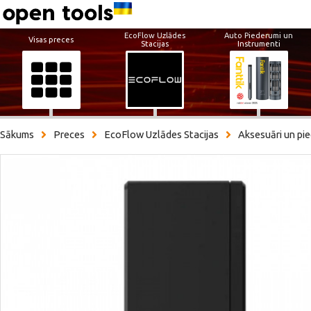
EcoFlow Uzlādes
Auto Piederumi un
Visas preces
Stacijas
Instrumenti
Sākums
Preces
EcoFlow Uzlādes Stacijas
Aksesuāri un pi