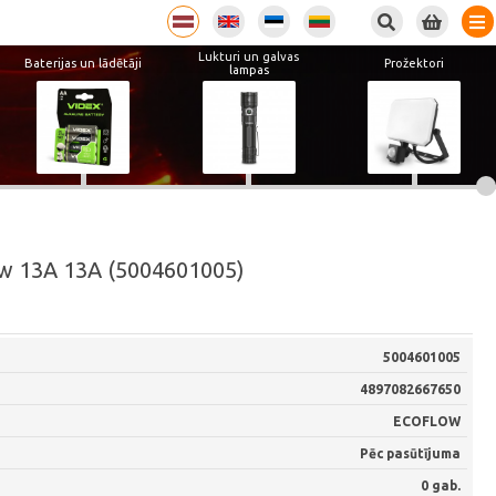
Lukturi un galvas
Baterijas un lādētāji
Prožektori
lampas
ow 13A 13A (5004601005)
5004601005
4897082667650
ECOFLOW
Pēc pasūtījuma
0 gab.