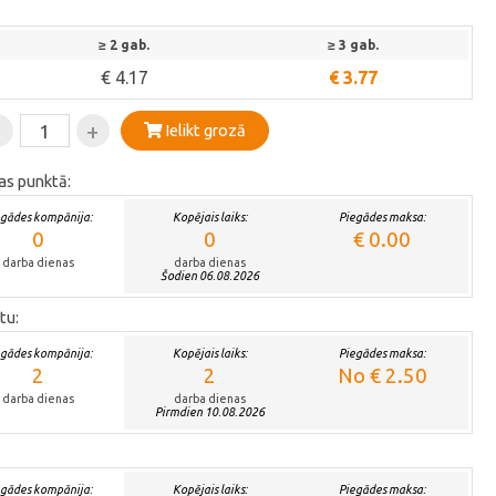
≥ 2 gab.
≥ 3 gab.
€ 4.17
€ 3.77
-
+
Ielikt grozā
as punktā:
egādes kompānija:
Kopējais laiks:
Piegādes maksa:
0
0
€ 0.00
darba dienas
darba dienas
Šodien 06.08.2026
tu:
egādes kompānija:
Kopējais laiks:
Piegādes maksa:
2
2
No € 2.50
darba dienas
darba dienas
Pirmdien 10.08.2026
egādes kompānija:
Kopējais laiks:
Piegādes maksa: