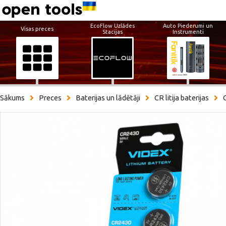
EcoFlow Uzlādes
Auto Piederumi un
Visas preces
Stacijas
Instrumenti
Sākums
Preces
Baterijas un lādētāji
CR litija baterijas