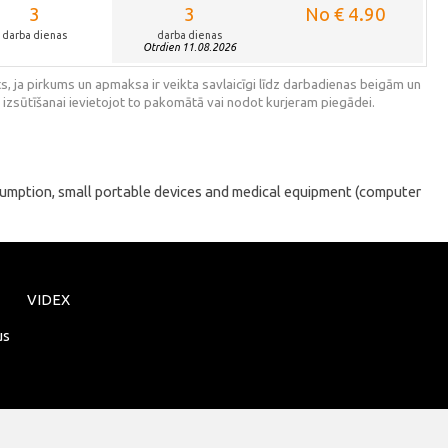
3
3
No € 4.90
darba dienas
darba dienas
Otrdien 11.08.2026
s, ja pirkums un apmaksa ir veikta savlaicīgi līdz darbadienas beigām un
 izsūtīšanai ievietojot to pakomātā vai nodot kurjeram piegādei.
nsumption, small portable devices and medical equipment (computer
VIDEX
us