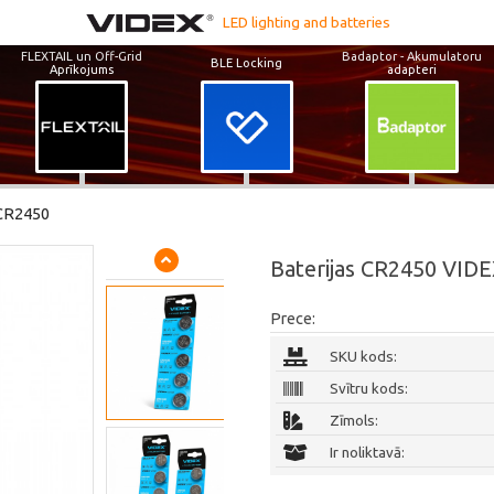
LED lighting and batteries
FLEXTAIL un Off-Grid
Badaptor - Akumulatoru
BLE Locking
Aprīkojums
adapteri
CR2450
Baterijas CR2450 VIDE
Prece:
SKU kods:
Svītru kods:
Zīmols:
Ir noliktavā: