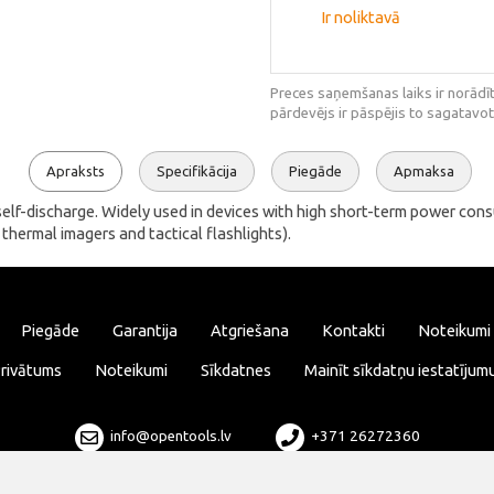
Ir noliktavā
Preces saņemšanas laiks ir norādīt
pārdevējs ir pāspējis to sagatavot
Apraksts
Specifikācija
Piegāde
Apmaksa
 self-discharge. Widely used in devices with high short-term power co
thermal imagers and tactical flashlights).
Piegāde
Garantija
Atgriešana
Kontakti
Noteikumi
rivātums
Noteikumi
Sīkdatnes
Mainīt sīkdatņu iestatījum
info@opentools.lv
+371 26272360