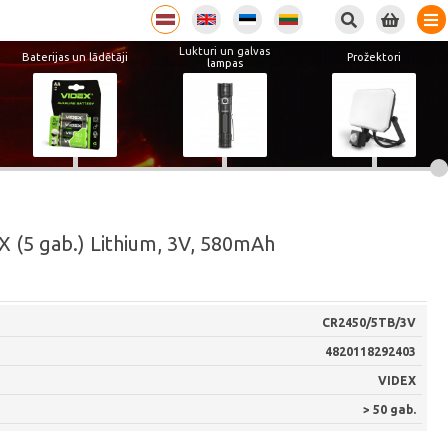
Lukturi un galvas
Baterijas un lādētāji
Prožektori
lampas
X (5 gab.) Lithium, 3V, 580mAh
CR2450/5TB/3V
4820118292403
VIDEX
> 50 gab.