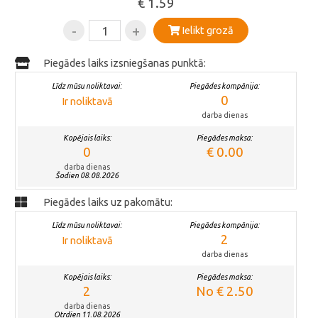
€ 1.59
-
+
Ielikt grozā
Piegādes laiks izsniegšanas punktā:
Līdz mūsu noliktavai:
Piegādes kompānija:
0
Ir noliktavā
darba dienas
Kopējais laiks:
Piegādes maksa:
0
€ 0.00
darba dienas
Šodien 08.08.2026
Piegādes laiks uz pakomātu:
Līdz mūsu noliktavai:
Piegādes kompānija:
2
Ir noliktavā
darba dienas
Kopējais laiks:
Piegādes maksa:
2
No € 2.50
darba dienas
Otrdien 11.08.2026