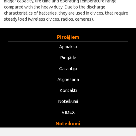
bigger capacity, life time and operating temperature range
compared with the heavy duty. Due to the discharge
characteristics of batteries, they are used in divices, that require
steady load (wireless divices, radios, cameras).
Pircējiem
Apmaksa
Piegāde
Garantija
Atgriešana
Kontakti
Noteikumi
VIDEX
Noteikumi
Privātums