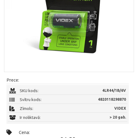
Prece:
SKU kods:
4LR44/1B/6V
Svītru kods:
4820118298870
Zīmols:
VIDEX
Ir noliktavā:
> 20 gab.
Cena: