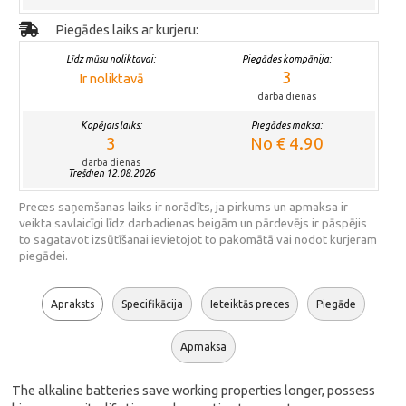
Piegādes laiks ar kurjeru:
Līdz mūsu noliktavai:
Piegādes kompānija:
3
Ir noliktavā
darba dienas
Kopējais laiks:
Piegādes maksa:
3
No € 4.90
darba dienas
Trešdien 12.08.2026
Preces saņemšanas laiks ir norādīts, ja pirkums un apmaksa ir
veikta savlaicīgi līdz darbadienas beigām un pārdevējs ir pāspējis
to sagatavot izsūtīšanai ievietojot to pakomātā vai nodot kurjeram
piegādei.
Apraksts
Specifikācija
Ieteiktās preces
Piegāde
Apmaksa
The alkaline batteries save working properties longer, possess