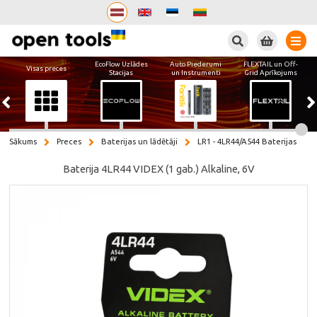
Meklēt
EcoFlow Uzlādes
Auto Piederumi
FLEXTAIL un Off-
Visas preces
Stacijas
un Instrumenti
Grid Aprīkojums
Sākums
Preces
Baterijas un lādētāji
LR1 - 4LR44/A544 Baterijas
Baterija 4LR44 VIDEX (1 gab.) Alkaline, 6V