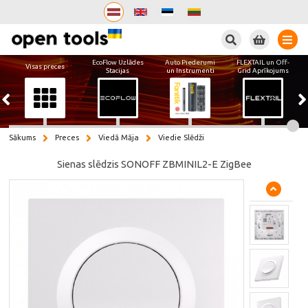
Meklēt
EcoFlow Uzlādes
Auto Piederumi
FLEXTAIL un Off-
Visas preces
Stacijas
un Instrumenti
Grid Aprīkojums
Sākums
Preces
Viedā Māja
Viedie Slēdži
Sienas slēdzis SONOFF ZBMINIL2-E ZigBee