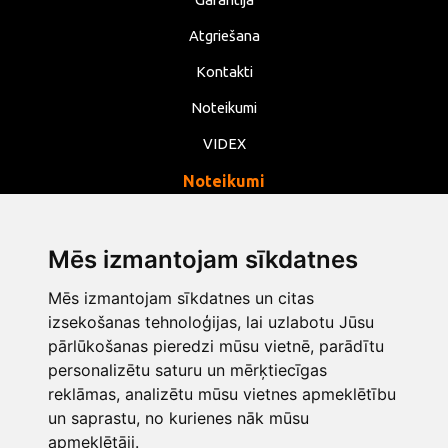
Atgriešana
Kontakti
Noteikumi
VIDEX
Noteikumi
Privātums
Noteikumi
Mēs izmantojam sīkdatnes
Sīkdatnes
Mēs izmantojam sīkdatnes un citas
izsekošanas tehnoloģijas, lai uzlabotu Jūsu
Mainīt sīkdatņu iestatījumus
pārlūkošanas pieredzi mūsu vietnē, parādītu
personalizētu saturu un mērķtiecīgas
info@opentools.lv
+371 26272360
reklāmas, analizētu mūsu vietnes apmeklētību
un saprastu, no kurienes nāk mūsu
apmeklētāji.