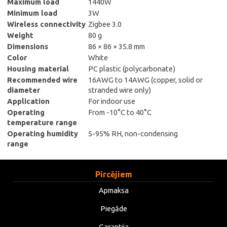
Maximum load
1440W
Minimum load
3W
Wireless connectivity
Zigbee 3.0
Weight
80 g
Dimensions
86 × 86 × 35.8 mm
Color
White
Housing material
PC plastic (polycarbonate)
Recommended wire
16AWG to 14AWG (copper, solid or
diameter
stranded wire only)
Application
For indoor use
Operating
From -10°C to 40°C
temperature range
Operating humidity
5-95% RH, non-condensing
range
Pircējiem
Apmaksa
Piegāde
Garantija