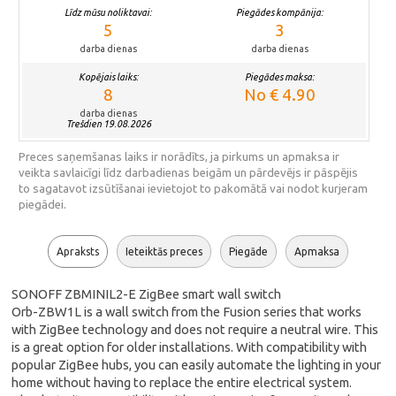
Līdz mūsu noliktavai:
Piegādes kompānija:
5
3
darba dienas
darba dienas
Kopējais laiks:
Piegādes maksa:
8
No € 4.90
darba dienas
Trešdien 19.08.2026
Preces saņemšanas laiks ir norādīts, ja pirkums un apmaksa ir
veikta savlaicīgi līdz darbadienas beigām un pārdevējs ir pāspējis
to sagatavot izsūtīšanai ievietojot to pakomātā vai nodot kurjeram
piegādei.
Apraksts
Ieteiktās preces
Piegāde
Apmaksa
SONOFF ZBMINIL2-E ZigBee smart wall switch
Orb-ZBW1L is a wall switch from the Fusion series that works
with ZigBee technology and does not require a neutral wire. This
is a great option for older installations. With compatibility with
popular ZigBee hubs, you can easily automate the lighting in your
home without having to replace the entire electrical system.