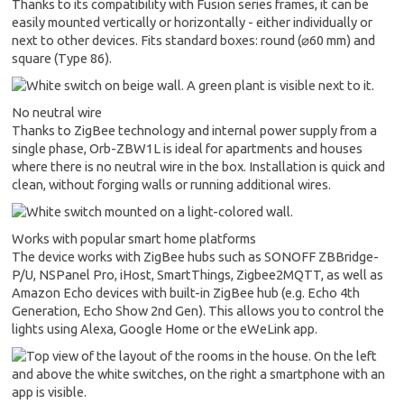
Thanks to its compatibility with Fusion series frames, it can be
easily mounted vertically or horizontally - either individually or
next to other devices. Fits standard boxes: round (⌀60 mm) and
square (Type 86).
No neutral wire
Thanks to ZigBee technology and internal power supply from a
single phase, Orb-ZBW1L is ideal for apartments and houses
where there is no neutral wire in the box. Installation is quick and
clean, without forging walls or running additional wires.
Works with popular smart home platforms
The device works with ZigBee hubs such as SONOFF ZBBridge-
P/U, NSPanel Pro, iHost, SmartThings, Zigbee2MQTT, as well as
Amazon Echo devices with built-in ZigBee hub (e.g. Echo 4th
Generation, Echo Show 2nd Gen). This allows you to control the
lights using Alexa, Google Home or the eWeLink app.