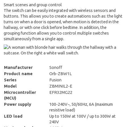
Smart scenes and group control
The switch can be easily integrated with wireless sensors and
buttons. This allows you to create automations such as: the light
turns on when a door is opened, when motion is detected in the
hallway, or with one click before bedtime. In addition, the
grouping function allows you to control multiple switches
simultaneously from a single app.
Manufacturer
Sonoff
Product name
Orb-ZBW1L
Series
Fusion
Model
ZBMINIL2-E
Microcontroller
EFR32MG22
(MCU)
Power supply
100-240V~, 50/60Hz, 6A (maximum
resistive load)
LED load
Up to 150W at 100V / up to 300W at
240V