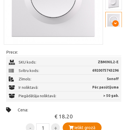
Prece:
SKU kods:
ZBMINIL2-E
Svītru kods:
6920075743296
Zīmols:
Sonoff
Ir noliktavā:
Pēc pasūtījuma
Piegādātāja noliktavā:
> 50 gab.
Cena:
€ 18.20
-
+
Ielikt grozā