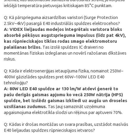
iekšējā temperatūra pietuvojas kritiskajam 85°C punktam.
Q: Kā pārsprieguma aizsardzības varistori (Surge Protection
2.5kV–4kV) pasargā E40 industriālās spuldzes elektrocehos?
A: VIDEX lieljaudas modeļos integrētais varistora bloks
absorbē pēkšņus augstsprieguma impulsus (līdz pat 4kV),
kas rūpnieciskajos tīklos rodas smago elektromotoru
palaišanas brīžos.
Tas izolē spuldzes IC draiveri no
momentānas fiziskas izdegšanas un novērš ražošanas dīkstāves
riskus.
Q: Kāda ir elektroenerģijas ietaupījuma fizika, nomainot 250W–
400W gāzizlādes spuldzes pret 60W–100W LED E40
tehnoloģiju?
A: 80W LED E40 spuldze ar 130 lm/W atdevi ģenerē to
pašu derīgās gaismas apjomu ko vecā 250W nātrija (HPS)
spuldze, bet izslēdz gaismas izkliedi uz augšu un droseles
uzsilšanas zudumus.
Tas ļauj samazināt uzņēmuma
apgaismojuma elektrotīkla slodzi un rēķinus par aptuveni 70%.
Q: Kādas ir drošas montāžas un svara prasības, uzstādot masīvās
E40 lieljaudas spuldzes rūpnieciskajos ietvaros?