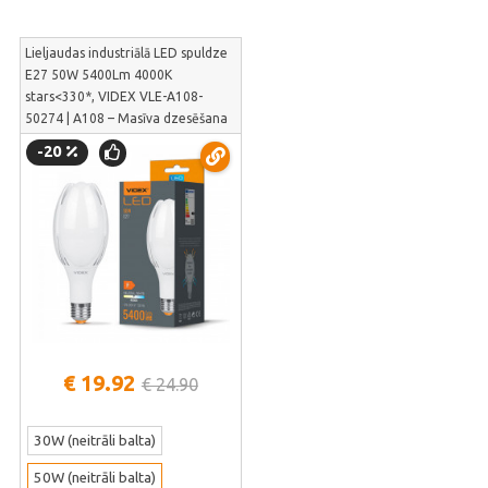
Lieljaudas industriālā LED spuldze
E27 50W 5400Lm 4000K
stars<330*, VIDEX VLE-A108-
50274 | A108 – Masīva dzesēšana
angāriem un ražotnēm | VLE-
-20
A108-50274
€ 19.92
€ 24.90
30W (neitrāli balta)
50W (neitrāli balta)