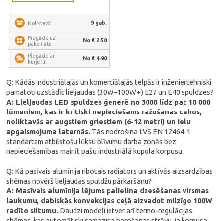
9 gab.
Noliktavā:
Piegāde uz
No € 2.50
pakomātu:
Piegāde ar
No € 4.90
kurjeru:
Q: Kādās industriālajās un komerciālajās telpās ir inženiertehniski
pamatoti uzstādīt lieljaudas (30W–100W+) E27 un E40 spuldzes?
A: Lieljaudas LED spuldzes ģenerē no 3000 līdz pat 10 000
lūmeniem, kas ir kritiski nepieciešams ražošanas cehos,
noliktavās ar augstiem griestiem (6-12 metri) un ielu
apgaismojuma laternās.
Tās nodrošina LVS EN 12464-1
standartam atbilstošu lūksu blīvumu darba zonās bez
nepieciešamības mainīt pašu industriālā kupola korpusu.
Q: Kā pasīvais alumīnija ribotais radiators un aktīvās aizsardzības
shēmas novērš lieljaudas spuldžu pārkaršanu?
A: Masīvais alumīnija lējums palielina dzesēšanas virsmas
laukumu, dabiskās konvekcijas ceļā aizvadot milzīgo 100W
radīto siltumu.
Daudzi modeļi ietver arī termo-regulācijas
shēmas, kas automātiski samazina barošanas strāvu, ja korpusa