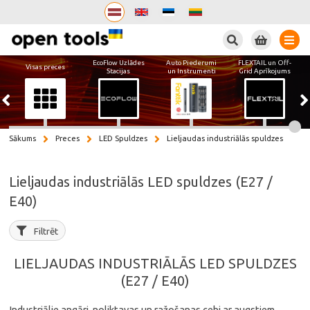
Meklēt
EcoFlow Uzlādes
Auto Piederumi
FLEXTAIL un Off-
Visas preces
Stacijas
un Instrumenti
Grid Aprīkojums
Sākums
Preces
LED Spuldzes
Lieljaudas industriālās spuldzes
Lieljaudas industriālās LED spuldzes (E27 /
E40)
Filtrēt
LIELJAUDAS INDUSTRIĀLĀS LED SPULDZES
(E27 / E40)
Industriālie angāri, noliktavas un ražošanas cehi ar augstiem