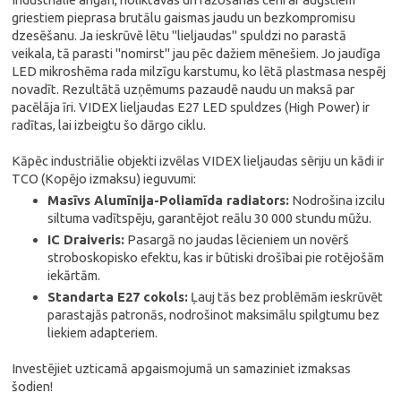
griestiem pieprasa brutālu gaismas jaudu un bezkompromisu
dzesēšanu. Ja ieskrūvē lētu "lieljaudas" spuldzi no parastā
veikala, tā parasti "nomirst" jau pēc dažiem mēnešiem. Jo jaudīga
LED mikroshēma rada milzīgu karstumu, ko lētā plastmasa nespēj
novadīt. Rezultātā uzņēmums pazaudē naudu un maksā par
pacēlāja īri. VIDEX lieljaudas E27 LED spuldzes (High Power) ir
radītas, lai izbeigtu šo dārgo ciklu.
Kāpēc industriālie objekti izvēlas VIDEX lieljaudas sēriju un kādi ir
TCO (Kopējo izmaksu) ieguvumi:
Masīvs Alumīnija-Poliamīda radiators:
Nodrošina izcilu
siltuma vadītspēju, garantējot reālu 30 000 stundu mūžu.
IC Draiveris:
Pasargā no jaudas lēcieniem un novērš
stroboskopisko efektu, kas ir būtiski drošībai pie rotējošām
iekārtām.
Standarta E27 cokols:
Ļauj tās bez problēmām ieskrūvēt
parastajās patronās, nodrošinot maksimālu spilgtumu bez
liekiem adapteriem.
Investējiet uzticamā apgaismojumā un samaziniet izmaksas
šodien!