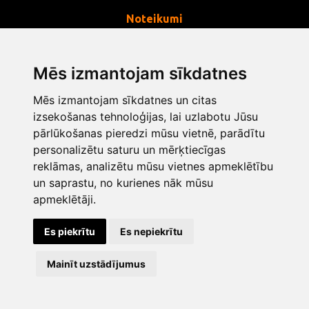
Noteikumi
Privātums
Noteikumi
Mēs izmantojam sīkdatnes
Sīkdatnes
Mēs izmantojam sīkdatnes un citas
Mainīt sīkdatņu iestatījumus
izsekošanas tehnoloģijas, lai uzlabotu Jūsu
pārlūkošanas pieredzi mūsu vietnē, parādītu
personalizētu saturu un mērķtiecīgas
info@opentools.lv
+371 26272360
reklāmas, analizētu mūsu vietnes apmeklētību
un saprastu, no kurienes nāk mūsu
apmeklētāji.
Tirdzniecības partneris: varle.lt
Es piekrītu
Es nepiekrītu
Dizains un izstrāde
Mainīt uzstādījumus