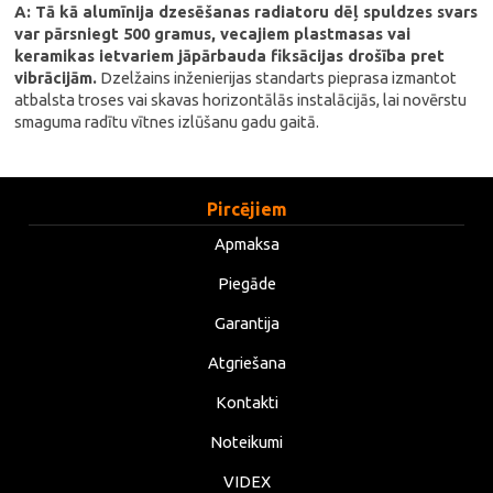
A: Tā kā alumīnija dzesēšanas radiatoru dēļ spuldzes svars
var pārsniegt 500 gramus, vecajiem plastmasas vai
keramikas ietvariem jāpārbauda fiksācijas drošība pret
vibrācijām.
Dzelžains inženierijas standarts pieprasa izmantot
atbalsta troses vai skavas horizontālās instalācijās, lai novērstu
smaguma radītu vītnes izlūšanu gadu gaitā.
Pircējiem
Apmaksa
Piegāde
Garantija
Atgriešana
Kontakti
Noteikumi
VIDEX