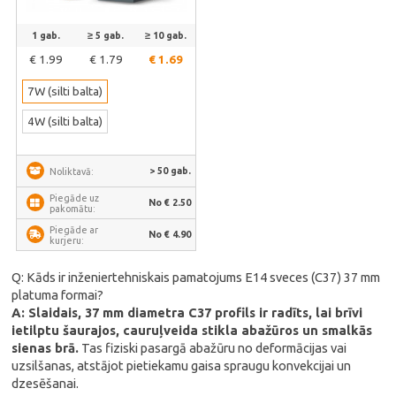
1 gab.
≥ 5 gab.
≥ 10 gab.
€ 1.99
€ 1.79
€ 1.69
7W (silti balta)
4W (silti balta)
> 50 gab.
Noliktavā:
Piegāde uz
No € 2.50
pakomātu:
Piegāde ar
No € 4.90
kurjeru:
Q: Kāds ir inženiertehniskais pamatojums E14 sveces (C37) 37 mm
platuma formai?
A: Slaidais, 37 mm diametra C37 profils ir radīts, lai brīvi
ietilptu šaurajos, cauruļveida stikla abažūros un smalkās
sienas brā.
Tas fiziski pasargā abažūru no deformācijas vai
uzsilšanas, atstājot pietiekamu gaisa spraugu konvekcijai un
dzesēšanai.