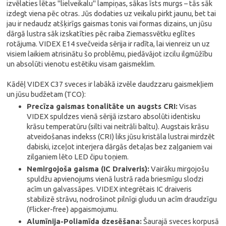
izvēlaties lētas "lielveikalu" lampiņas, sākas īsts murgs – tās sāk
izdegt viena pēc otras. Jūs dodaties uz veikalu pirkt jaunu, bet tai
jau ir nedaudz atšķirīgs gaismas tonis vai formas dizains, un jūsu
dārgā lustra sāk izskatīties pēc raiba Ziemassvētku eglītes
rotājuma. VIDEX E14 svečveida sērija ir radīta, lai vienreiz un uz
visiem laikiem atrisinātu šo problēmu, piedāvājot izcilu ilgmūžību
un absolūti vienotu estētiku visam gaismeklim.
Kādēļ VIDEX C37 sveces ir labākā izvēle daudzzaru gaismekļiem
un jūsu budžetam (TCO):
Precīza gaismas tonalitāte un augsts CRI:
Visas
VIDEX spuldzes vienā sērijā izstaro absolūti identisku
krāsu temperatūru (silti vai neitrāli baltu). Augstais krāsu
atveidošanas indekss (CRI) liks jūsu kristāla lustrai mirdzēt
dabiski, izceļot interjera dārgās detaļas bez zaļganiem vai
zilganiem lēto LED čipu toņiem.
Nemirgojoša gaisma (IC Draiveris):
Vairāku mirgojošu
spuldžu apvienojums vienā lustrā rada briesmīgu slodzi
acīm un galvassāpes. VIDEX integrētais IC draiveris
stabilizē strāvu, nodrošinot pilnīgi gludu un acīm draudzīgu
(Flicker-free) apgaismojumu.
Alumīnija-Poliamīda dzesēšana:
Šaurajā sveces korpusā