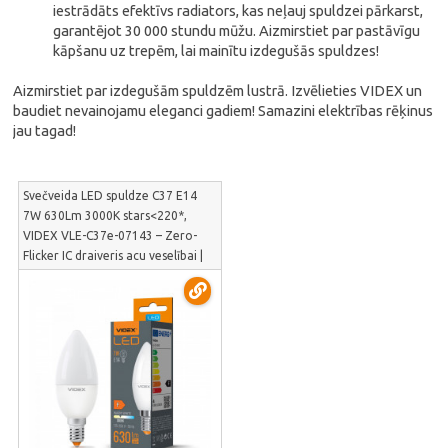
iestrādāts efektīvs radiators, kas neļauj spuldzei pārkarst,
garantējot 30 000 stundu mūžu. Aizmirstiet par pastāvīgu
kāpšanu uz trepēm, lai mainītu izdegušās spuldzes!
Aizmirstiet par izdegušām spuldzēm lustrā. Izvēlieties VIDEX un
baudiet nevainojamu eleganci gadiem! Samazini elektrības rēķinus
jau tagad!
Svečveida LED spuldze C37 E14
7W 630Lm 3000K stars<220*,
VIDEX VLE-C37e-07143 – Zero-
Flicker IC draiveris acu veselībai |
VLE-C37e-07143