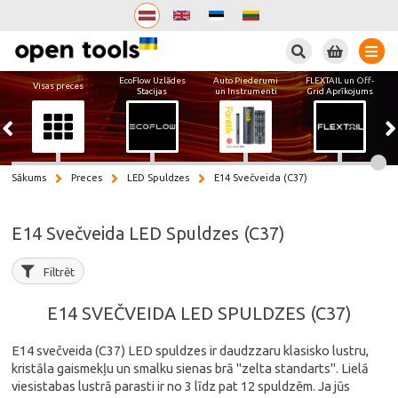
Meklēt
EcoFlow Uzlādes
Auto Piederumi
FLEXTAIL un Off-
Visas preces
Stacijas
un Instrumenti
Grid Aprīkojums
Sākums
Preces
LED Spuldzes
E14 Svečveida (C37)
E14 Svečveida LED Spuldzes (C37)
Filtrēt
E14 SVEČVEIDA LED SPULDZES (C37)
E14 svečveida (C37) LED spuldzes ir daudzzaru klasisko lustru,
kristāla gaismekļu un smalku sienas brā "zelta standarts". Lielā
viesistabas lustrā parasti ir no 3 līdz pat 12 spuldzēm. Ja jūs