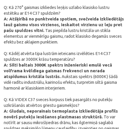
Q: Kā 270° gaismas izkliedes leņķis uzlabo klasisko lustru
estētiku ar E14 C37 spuldzēm?
A: Atšķirībā no punktveida spotiem, svečveida izkliedētājs
lauž gaismu visos virzienos, ieskaitot virzienu uz leju pret
pašu spuldzes vītni.
Tas piepilda lustru kristāla un stikla
elementus ar vienmērīgu gaismu, radot klasisko degamās sveces
efektu bez aklajiem punktiem.
Q: Kādēļ atvērta tipa lustrām ieteicams izvēlēties E14 C37
spuldzes ar 3000K krāsu temperatūru?
A: Silti baltais 3000K spektrs inženieriski emulē vecā
volframa kvēldiega gaismas frekvenci un nerada
atspīdumus kristāla lustrās.
Aukstais spektrs (6000K) šādā
vidē radītu industriālu, kairinošu efektu, turpretim siltā gaisma
harmonē ar klasiskiem interjeriem.
Q: Kā VIDEX C37 sveces korpuss tiek pasargāts no putekļu
uzkrāšanās atvērtos griestu gaismekļos?
A: Gludais, neporainais termoplasta izkliedētāja profils
novērš putekļu iesēšanos plastmasas struktūrā.
To var
notīrīt ar sausu mikrošķiedras drānu, kas ilgtermiņā saglabā
spuldzes maksimālo lūmenu caurlaidību, izvairoties no gaismas