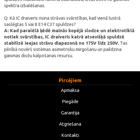
spektra izbalēšanas.
Q: Kā IC draiveris risina strāvas svārstības, kad vienā lustrā
saslēgtas 5 vai 8 E14 C37 spuldzes?
A: Kad paralēlā ķēdē mainās kopējā slodze un elektrotīklā
notiek svārstības, IC draiveris katrā atsevišķā spuldzē
stabilizē ieejas strāvu diapazonā no 175V līdz 250V.
Tas
pilnībā novērš sistēmas asimetrisku mirgošanu un paildzina
gaismas diožu kalpošanas resursu.
Pircējiem
Apmaksa
Piegāde
Garantija
Atgriešana
Kontakti