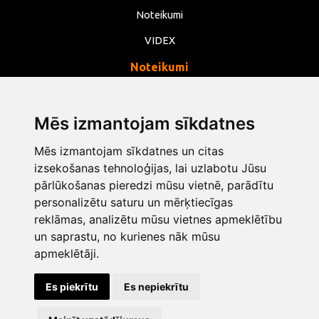
Noteikumi
VIDEX
Noteikumi
Privātums
Noteikumi
Mēs izmantojam sīkdatnes
Sīkdatnes
Mēs izmantojam sīkdatnes un citas
Mainīt sīkdatņu iestatījumus
izsekošanas tehnoloģijas, lai uzlabotu Jūsu
pārlūkošanas pieredzi mūsu vietnē, parādītu
personalizētu saturu un mērķtiecīgas
info@opentools.lv
+371 26272360
reklāmas, analizētu mūsu vietnes apmeklētību
un saprastu, no kurienes nāk mūsu
apmeklētāji.
Tirdzniecības partneris: varle.lt
Es piekrītu
Es nepiekrītu
Dizains un izstrāde