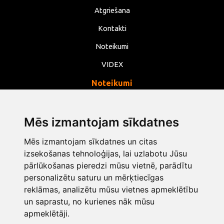
Atgriešana
Kontakti
Noteikumi
VIDEX
Noteikumi
Privātums
Noteikumi
Mēs izmantojam sīkdatnes
Sīkdatnes
Mēs izmantojam sīkdatnes un citas
izsekošanas tehnoloģijas, lai uzlabotu Jūsu
Mainīt sīkdatņu iestatījumus
pārlūkošanas pieredzi mūsu vietnē, parādītu
personalizētu saturu un mērķtiecīgas
info@opentools.lv
+371 26272360
reklāmas, analizētu mūsu vietnes apmeklētību
un saprastu, no kurienes nāk mūsu
apmeklētāji.