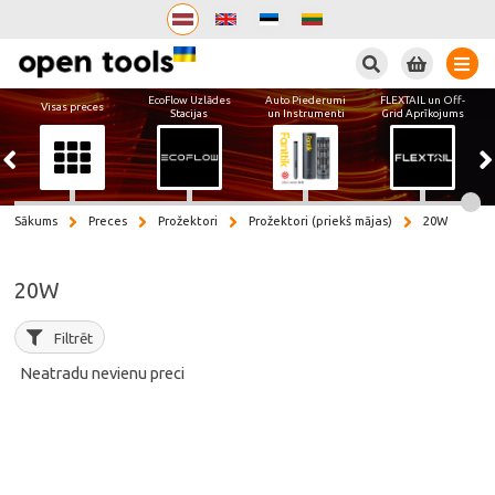
Meklēt
EcoFlow Uzlādes
Auto Piederumi
FLEXTAIL un Off-
Visas preces
Stacijas
un Instrumenti
Grid Aprīkojums
Sākums
Preces
Prožektori
Prožektori (priekš mājas)
20W
20W
Filtrēt
Neatradu nevienu preci