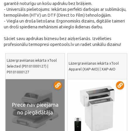
garantē noturīgu un košu apdruku bez brāķiem.
- Universāls pielietojums: Iekārtas perfekti darbojas ar sublimāciju,
termoplēvēm (HTV) un DTF (Direct to Film) tehnoloģijām.
- Viegla un droša lietošana: Ergonomisks dizains, digitālie taimeri
un droši spiediena mehānismi atvieglo ikdienas darbu.
Sāciet savu apdrukas biznesu bez aizķeršanās. Izvēlieties
profesionālu termopresi opentools.lv un radiet unikālu dizainu!
Lāzergravēšanas iekārta xTool
Lāzergravēšanas iekārta xTool
Selected (P0101000127) |
Apparel (XAP-AIO) | XAP-AIO
P0101000127
Prece nav pieejama
no piegādātāja