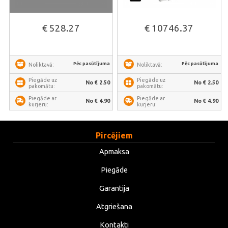
€ 528.27
€ 10746.37
Pēc pasūtījuma
Pēc pasūtījuma
Noliktavā:
Noliktavā:
Piegāde uz
Piegāde uz
No € 2.50
No € 2.50
pakomātu:
pakomātu:
Piegāde ar
Piegāde ar
No € 4.90
No € 4.90
kurjeru:
kurjeru:
Pircējiem
Apmaksa
Piegāde
Garantija
Atgriešana
Kontakti