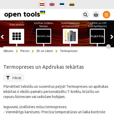
Meklēt
EcoFlow Uzlādes
Auto Piederumi
FLEXTAIL un Off-
Visas preces
Stacijas
un Instrumenti
Grid Aprīkojums
Sākums
Preces
3D un Lāzeri
Termopreses
Termopreses un Apdrukas Iekārtas
Filtrēt
Pārvērtiet tekstilu un suvenīrus peļņā! Termopreses un apdrukas
iekārtas ir ideāls pamats personalizētu T-kreklu, krūzīšu un
cepuru biznesam vai radošam hobijam.
Ieguvumi, izvēloties mūsu termopreses:
- Vienmērīgs karstums: Precīza temperatūras un laika kontrole