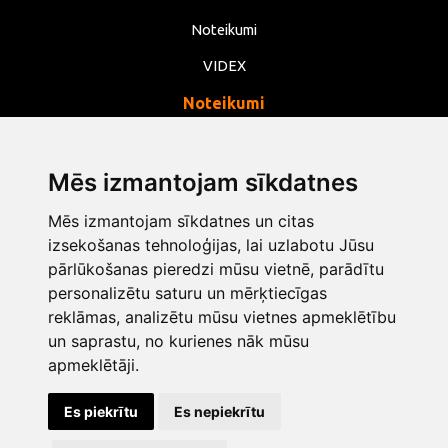
Noteikumi
VIDEX
Noteikumi
Privātums
Noteikumi
Mēs izmantojam sīkdatnes
Sīkdatnes
Mēs izmantojam sīkdatnes un citas
Mainīt sīkdatņu iestatījumus
izsekošanas tehnoloģijas, lai uzlabotu Jūsu
pārlūkošanas pieredzi mūsu vietnē, parādītu
personalizētu saturu un mērķtiecīgas
info@opentools.lv
+371 26272360
reklāmas, analizētu mūsu vietnes apmeklētību
un saprastu, no kurienes nāk mūsu
apmeklētāji.
Tirdzniecības partneris: varle.lt
Es piekrītu
Es nepiekrītu