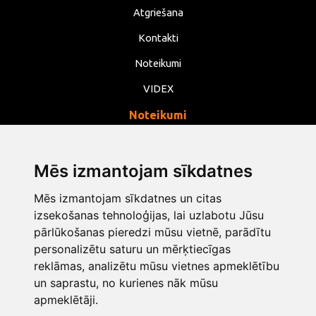
Atgriešana
Kontakti
Noteikumi
VIDEX
Noteikumi
Privātums
Noteikumi
Mēs izmantojam sīkdatnes
Sīkdatnes
Mēs izmantojam sīkdatnes un citas
Mainīt sīkdatņu iestatījumus
izsekošanas tehnoloģijas, lai uzlabotu Jūsu
pārlūkošanas pieredzi mūsu vietnē, parādītu
personalizētu saturu un mērķtiecīgas
info@opentools.lv
+371 26272360
reklāmas, analizētu mūsu vietnes apmeklētību
un saprastu, no kurienes nāk mūsu
apmeklētāji.