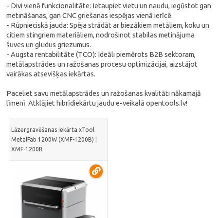
- Divi vienā funkcionalitāte: Ietaupiet vietu un naudu, iegūstot gan
metināšanas, gan CNC griešanas iespējas vienā ierīcē.
- Rūpnieciskā jauda: Spēja strādāt ar biezākiem metāliem, koku un
citiem stingriem materiāliem, nodrošinot stabilas metinājuma
šuves un gludus griezumus.
- Augsta rentabilitāte (TCO): Ideāli piemērots B2B sektoram,
metālapstrādes un ražošanas procesu optimizācijai, aizstājot
vairākas atsevišķas iekārtas.
Paceliet savu metālapstrādes un ražošanas kvalitāti nākamajā
līmenī. Atklājiet hibrīdiekārtu jaudu e-veikalā opentools.lv!
Lāzergravēšanas iekārta xTool
MetalFab 1200W (XMF-1200B) |
XMF-1200B