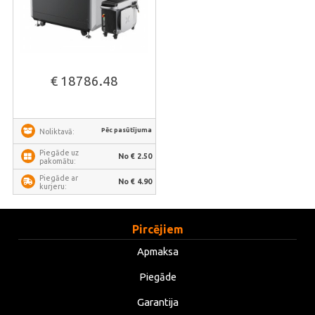
€ 18786.48
Pēc pasūtījuma
Noliktavā:
Piegāde uz
No € 2.50
pakomātu:
Piegāde ar
No € 4.90
kurjeru:
Pircējiem
Apmaksa
Piegāde
Garantija