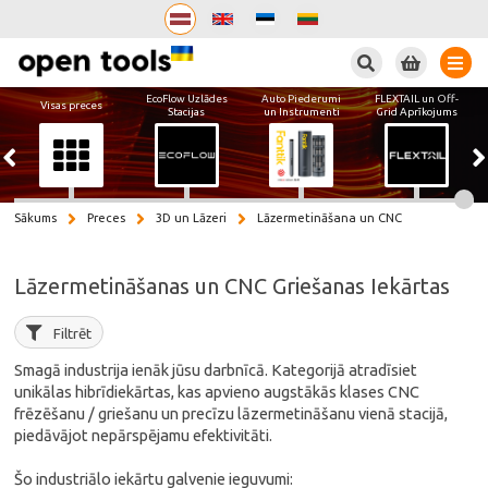
Meklēt
EcoFlow Uzlādes
Auto Piederumi
FLEXTAIL un Off-
Visas preces
Stacijas
un Instrumenti
Grid Aprīkojums
Sākums
Preces
3D un Lāzeri
Lāzermetināšana un CNC
Lāzermetināšanas un CNC Griešanas Iekārtas
Filtrēt
Smagā industrija ienāk jūsu darbnīcā. Kategorijā atradīsiet
unikālas hibrīdiekārtas, kas apvieno augstākās klases CNC
frēzēšanu / griešanu un precīzu lāzermetināšanu vienā stacijā,
piedāvājot nepārspējamu efektivitāti.
Šo industriālo iekārtu galvenie ieguvumi: