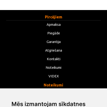
Pircējiem
Apmaksa
Piegāde
Garantija
Atgriešana
Kontakti
Noteikumi
VIDEX
Noteikumi
Privātums
Noteikumi
Mēs izmantojam sīkdatnes