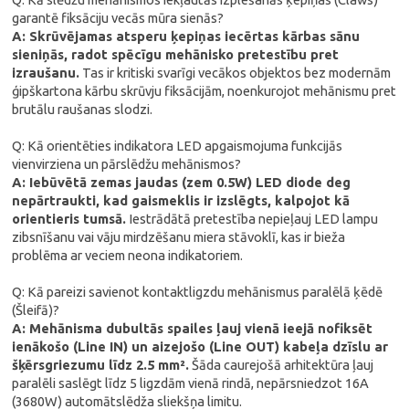
garantē fiksāciju vecās mūra sienās?
A: Skrūvējamas atsperu ķepiņas iecērtas kārbas sānu
sieniņās, radot spēcīgu mehānisko pretestību pret
izraušanu.
Tas ir kritiski svarīgi vecākos objektos bez modernām
ģipškartona kārbu skrūvju fiksācijām, noenkurojot mehānismu pret
brutālu raušanas slodzi.
Q: Kā orientēties indikatora LED apgaismojuma funkcijās
vienvirziena un pārslēdžu mehānismos?
A: Iebūvētā zemas jaudas (zem 0.5W) LED diode deg
nepārtraukti, kad gaismeklis ir izslēgts, kalpojot kā
orientieris tumsā.
Iestrādātā pretestība nepieļauj LED lampu
zibsnīšanu vai vāju mirdzēšanu miera stāvoklī, kas ir bieža
problēma ar veciem neona indikatoriem.
Q: Kā pareizi savienot kontaktligzdu mehānismus paralēlā ķēdē
(Šleifā)?
A: Mehānisma dubultās spailes ļauj vienā ieejā nofiksēt
ienākošo (Line IN) un aizejošo (Line OUT) kabeļa dzīslu ar
šķērsgriezumu līdz 2.5 mm².
Šāda caurejošā arhitektūra ļauj
paralēli saslēgt līdz 5 ligzdām vienā rindā, nepārsniedzot 16A
(3680W) automātslēdža sliekšņa limitu.