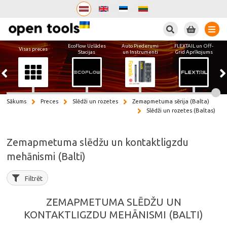
Meklēt
EcoFlow Uzlādes
Auto Piederumi
FLEXTAIL un Off-
Visas preces
Stacijas
un Instrumenti
Grid Aprīkojums
Sākums
Preces
Slēdži un rozetes
Zemapmetuma sērija (Balta)
Slēdži un rozetes (Baltas)
Zemapmetuma slēdžu un kontaktligzdu
mehānismi (Balti)
Filtrēt
ZEMAPMETUMA SLĒDŽU UN
KONTAKTLIGZDU MEHĀNISMI (BALTI)