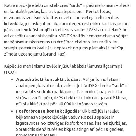
Katra mājokļa elektroinstalācijas "sirds" ir paši mehānismi – slēdži
un kontaktligzdas, kas tiek paslēpti sienā. Pērkot lētas,
nezināmas izcelsmes baltās rozetes no vietējā celtniecības
lielveikala, jūs riskējat ne tikai ar interjera estētiku, kad tās jau pēc
pāris gadiem kļūst neglīti dzeltenas saules UV staru ietekmē, bet
arī ar reālu ugunsbīstamību. VIDEX baltās zemapmetuma sērijas
mehānismi ir inženierijas un drošības etalons, kas radīts, lai
sniegtu premium kvalitāti, neprasot no jums pārmaksāt milzīgu
zīmola uzcenojumu (Brand Tax).
Kāpēc šo mehānismu izvēle ir jūsu labākais lēmums ilgtermiņā
(TCO):
Apsudraboti kontakti slēdžos:
Atšķirībā no lētiem
analogiem, kas ātri sāk dzirksteļot, VIDEX slēdžu "sirdī" ir
iestrādāts sudraba pārklājums. Tas nodrošina perfektu
strāvas vadītspēju, dzēš elektrisko loku un garantē klusu,
mīkstu klikšķi pat pēc 40 000 lietošanas reizēm.
Fosforbronza kontaktligzdās:
Cik bieži jūs izraujat
tējkannas vai putekļsūcēja vadu? Rozešu spailes ir
izgatavotas no izturīgas fosforbronzas, kas neizļurkājas.
Spraudnis sienā turēsies tikpat stingri arī pēc 10 gadiem,
novēršot pārkaršanu.