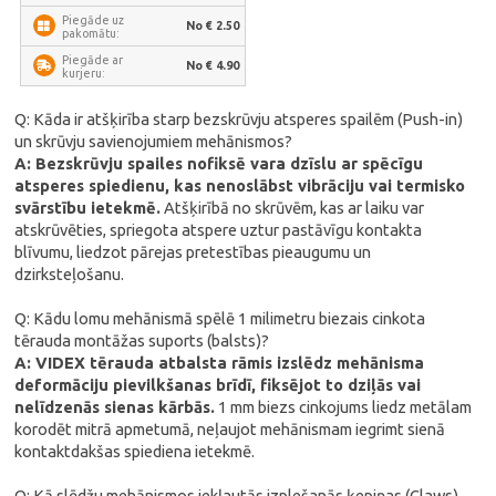
Piegāde uz
No € 2.50
pakomātu:
Piegāde ar
No € 4.90
kurjeru:
Q: Kāda ir atšķirība starp bezskrūvju atsperes spailēm (Push-in)
un skrūvju savienojumiem mehānismos?
A: Bezskrūvju spailes nofiksē vara dzīslu ar spēcīgu
atsperes spiedienu, kas nenoslābst vibrāciju vai termisko
svārstību ietekmē.
Atšķirībā no skrūvēm, kas ar laiku var
atskrūvēties, spriegota atspere uztur pastāvīgu kontakta
blīvumu, liedzot pārejas pretestības pieaugumu un
dzirksteļošanu.
Q: Kādu lomu mehānismā spēlē 1 milimetru biezais cinkota
tērauda montāžas suports (balsts)?
A: VIDEX tērauda atbalsta rāmis izslēdz mehānisma
deformāciju pievilkšanas brīdī, fiksējot to dziļās vai
nelīdzenās sienas kārbās.
1 mm biezs cinkojums liedz metālam
korodēt mitrā apmetumā, neļaujot mehānismam iegrimt sienā
kontaktdakšas spiediena ietekmē.
Q: Kā slēdžu mehānismos iekļautās izplešanās ķepiņas (Claws)