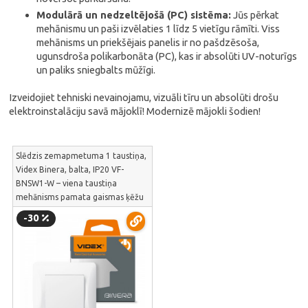
Modulārā un nedzeltējošā (PC) sistēma:
Jūs pērkat
mehānismu un paši izvēlaties 1 līdz 5 vietīgu rāmīti. Viss
mehānisms un priekšējais panelis ir no pašdzēsoša,
ugunsdroša polikarbonāta (PC), kas ir absolūti UV-noturīgs
un paliks sniegbalts mūžīgi.
Izveidojiet tehniski nevainojamu, vizuāli tīru un absolūti drošu
elektroinstalāciju savā mājoklī! Modernizē mājokli šodien!
Slēdzis zemapmetuma 1 taustiņa,
Videx Binera, balta, IP20 VF-
BNSW1-W – viena taustiņa
mehānisms pamata gaismas ķēžu
ieslēgšanai | VF-BNSW1-W
-30