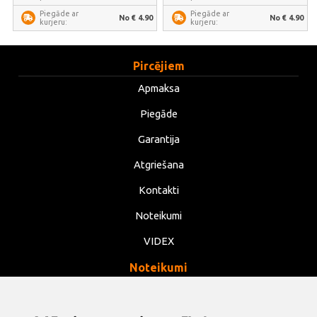
Piegāde ar
Piegāde ar
No € 4.90
No € 4.90
kurjeru:
kurjeru:
Pircējiem
Apmaksa
Piegāde
Garantija
Atgriešana
Kontakti
Noteikumi
VIDEX
Noteikumi
Privātums
Noteikumi