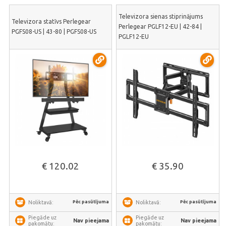
Televizora sienas stiprinājums
Televizora statīvs Perlegear
Perlegear PGLF12-EU | 42-84 |
PGFS08-US | 43-80 | PGFS08-US
PGLF12-EU
€ 120.02
€ 35.90
Pēc pasūtījuma
Pēc pasūtījuma
Noliktavā:
Noliktavā:
Piegāde uz
Piegāde uz
Nav pieejama
Nav pieejama
pakomātu:
pakomātu: