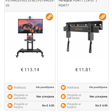
PSTVMC05-US | 32-82 | PSTVMC05-
Perlegear PGMT7 | 24-55'' |
US
PGMT7
€ 113.14
€ 11.81
Pēc pasūtījuma
Pēc pasūtījuma
Noliktavā:
Noliktavā:
Piegāde uz
Piegāde uz
Nav pieejama
Nav pieejama
pakomātu:
pakomātu:
Piegāde ar
Piegāde ar
No € 4.90
No € 4.90
kurjeru:
kurjeru: