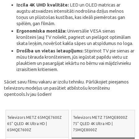
Izcila 4K UHD kvalitāte:
LED un OLED matricas ar
augstu atsvaidzes intensitāti nodrošina dziļus melnos
toņus un plūstošas kustības, kas ideāli piemērotas gan
spēlēm, gan filmām.
Ergonomiska montāža:
Universālie VESA sienas
kronšteini ļauj TV noliekt, pagriezt un pielāgot optimālam
skata leņķim, novēršot kakla sāpes un atspīdumus no loga.
Drošība un vietas ietaupījums:
Stiprinot TV pie sienas ar
mūsu tērauda kronšteiniem, jūs iegūstat papildu vietu uz
plauktiem un pasargājat iekārtu no bērnu vai mājdzīvnieku
izraisītiem kritieniem.
Sāciet savu filmu vakaru ar izcilu tehniku. Pārlūkojiet pieejamos
televizoru modeļus un pasūtiet atbilstošu kronšteinu
opentools.lv jau šodien!
Televizors METZ 65MQE7600Z
Televizors METZ 75MQE8000Z
65" QLED 4K Ultra HD |
75" QLED 4K Ultra HD |
65MQE7600Z
75MQE8000Z