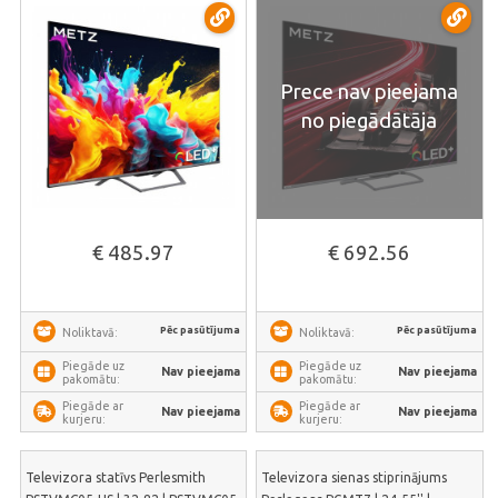
Prece nav pieejama
no piegādātāja
€ 485.97
€ 692.56
Pēc pasūtījuma
Pēc pasūtījuma
Noliktavā:
Noliktavā:
Piegāde uz
Piegāde uz
Nav pieejama
Nav pieejama
pakomātu:
pakomātu:
Piegāde ar
Piegāde ar
Nav pieejama
Nav pieejama
kurjeru:
kurjeru:
Televizora statīvs Perlesmith
Televizora sienas stiprinājums