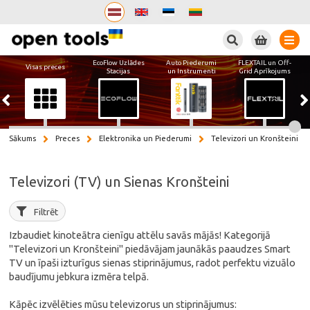
Meklēt
EcoFlow Uzlādes
Auto Piederumi
FLEXTAIL un Off-
Visas preces
Stacijas
un Instrumenti
Grid Aprīkojums
Sākums
Preces
Elektronika un Piederumi
Televizori un Kronšteini
Televizori (TV) un Sienas Kronšteini
Filtrēt
Izbaudiet kinoteātra cienīgu attēlu savās mājās! Kategorijā
"Televizori un Kronšteini" piedāvājam jaunākās paaudzes Smart
TV un īpaši izturīgus sienas stiprinājumus, radot perfektu vizuālo
baudījumu jebkura izmēra telpā.
Kāpēc izvēlēties mūsu televizorus un stiprinājumus: