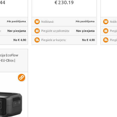
.44
€ 230.19
Pēc pasūtījuma
Pēc pasūtījuma
Noliktavā:
Nolik
:
Nav pieejama
Piegāde uz pakomātu:
Nav pieejama
Pieg
No € 4.90
Piegāde ar kurjeru:
No € 4.90
Piegā
cija EcoFlow
-EU-CBox |