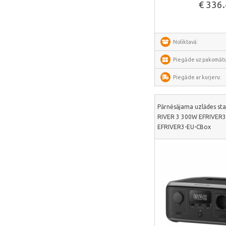
€ 336
Shelly
Flextail
NexTool
Noliktavā:
Blitzwolf
Piegāde uz pakomātu
Puluz
Piegāde ar kurjeru:
Deerma
AMZchef
Pārnēsājama uzlādes sta
RIVER 3 300W EFRIVER3
HiBREW
EFRIVER3-EU-CBox
IsEasy
HOTO
Meross
Dorosin
Lokithor
Carlinkit