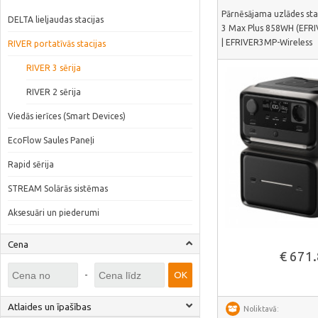
Pārnēsājama uzlādes sta
DELTA lieljaudas stacijas
3 Max Plus 858WH (EFR
| EFRIVER3MP-Wireless
RIVER portatīvās stacijas
RIVER 3 sērija
RIVER 2 sērija
Viedās ierīces (Smart Devices)
EcoFlow Saules Paneļi
Rapid sērija
STREAM Solārās sistēmas
Aksesuāri un piederumi
Skatīt vair
Cena
€ 671
-
OK
Atlaides un īpašības
Noliktavā: