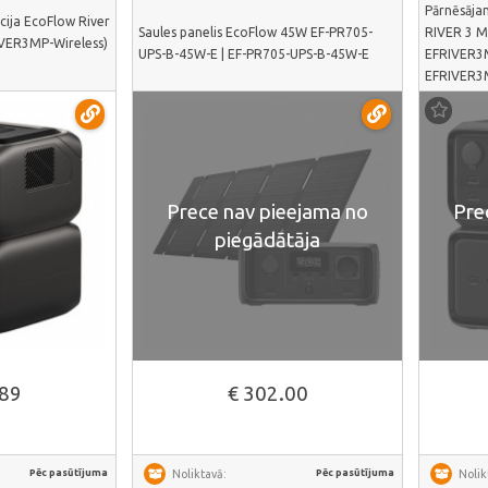
Pārnēsāja
cija EcoFlow River
Saules panelis EcoFlow 45W EF-PR705-
RIVER 3 M
IVER3MP-Wireless)
UPS-B-45W-E | EF-PR705-UPS-B-45W-E
EFRIVER3M
EFRIVER3
Prece nav pieejama no
Pre
piegādātāja
āk
.89
€ 302.00
Pēc pasūtījuma
Pēc pasūtījuma
Noliktavā:
Nolik