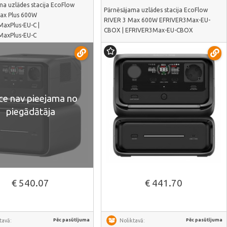
ma uzlādes stacija EcoFlow
Pārnēsājama uzlādes stacija EcoFlow
ax Plus 600W
RIVER 3 Max 600W EFRIVER3Max-EU-
axPlus-EU-C |
CBOX | EFRIVER3Max-EU-CBOX
MaxPlus-EU-C
ce nav pieejama no
piegādātāja
Skatīt vairāk
€ 540.07
€ 441.70
Pēc pasūtījuma
Pēc pasūtījuma
tavā:
Noliktavā: