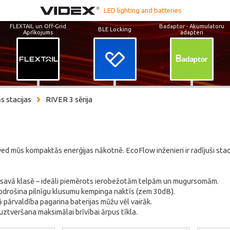
LED lighting and batteries
FLEXTAIL un Off-Grid
Badaptor - Akumulatoru
BLE Locking
Aprīkojums
adapteri
s stacijas
RIVER 3 sērija
ed mūs kompaktās enerģijas nākotnē. EcoFlow inženieri ir radījuši staciju,
 savā klasē – ideāli piemērots ierobežotām telpām un mugursomām.
odrošina pilnīgu klusumu kempinga naktīs (zem 30dB).
 pārvaldība pagarina baterijas mūžu vēl vairāk.
uztveršana maksimālai brīvībai ārpus tīkla.