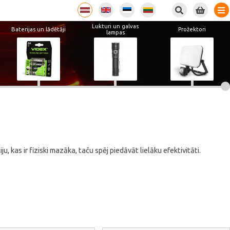
Lukturi un galvas
Baterijas un lādētāji
Prožektori
lampas
 kas ir fiziski mazāka, taču spēj piedāvāt lielāku efektivitāti.