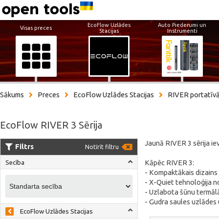
EcoFlow Uzlādes
Auto Piederumi un
Visas preces
Stacijas
Instrumenti
Sākums
Preces
EcoFlow Uzlādes Stacijas
RIVER portatīvā
EcoFlow RIVER 3 Sērija
Jaunā RIVER 3 sērija iev
Filtrs
Notīrīt filtru
Kāpēc RIVER 3:
Secība
- Kompaktākais dizains
- X-Quiet tehnoloģija n
- Uzlabota šūnu termālā
- Gudra saules uzlādes 
EcoFlow Uzlādes Stacijas