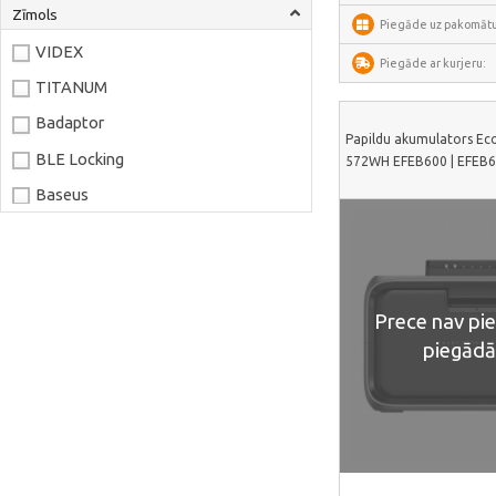
Zīmols
Piegāde uz pakomātu
VIDEX
Piegāde ar kurjeru:
TITANUM
Badaptor
Papildu akumulators Ec
BLE Locking
572WH EFEB600 | EFEB
Baseus
Joyroom
LaserPecker
xTool
Prece nav pi
Artillery
piegādā
Creality
AnyCubic
Elegoo
Sonoff