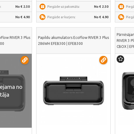
:
No € 2.50
Piegāde uz pakomātu:
No € 2.50
Pieg
No € 4.90
Piegāde ar kurjeru:
No € 4.90
Piegā
Pārnēsāja
oFlow RIVER 3 Plus
Papildu akumulators EcoFlow RIVER 3 Plus
RIVER 3 P
600
286WH EFEB300 | EFEB300
CBOX | EF
eejama no
tāja
Skatīt vairāk