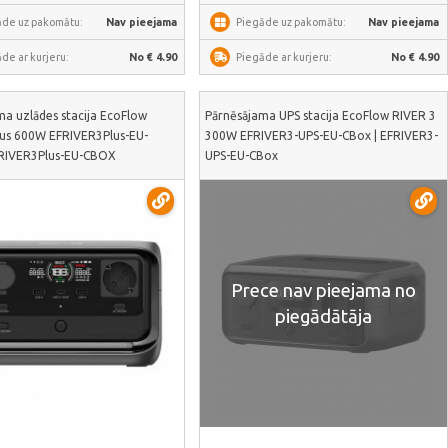
āde uz pakomātu:
Nav pieejama
Piegāde uz pakomātu:
Nav pieejama
de ar kurjeru:
No € 4.90
Piegāde ar kurjeru:
No € 4.90
ma uzlādes stacija EcoFlow
Pārnēsājama UPS stacija EcoFlow RIVER 3
lus 600W EFRIVER3Plus-EU-
300W EFRIVER3-UPS-EU-CBox | EFRIVER3-
RIVER3Plus-EU-CBOX
UPS-EU-CBox
Prece nav pieejama no
piegādātāja
Skatīt vairāk