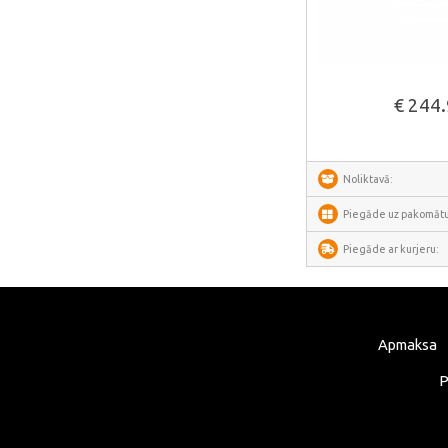
Ancel
Habotest
Skatīt vair
Ottocast
€ 244
SUNTEK
Arzopa
Perlegear
Noliktavā:
Perlesmith
Piegāde uz pakomātu
Minis Forum
Piegāde ar kurjeru:
Yeelight
Uperfect
HOTWAV
Apmaksa
IMOU
P
Avatto
Gosund