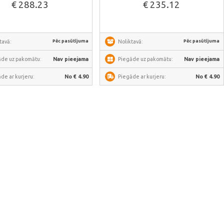
€ 288.23
€ 235.12
Pēc pasūtījuma
Pēc pasūtījuma
tavā:
Noliktavā:
āde uz pakomātu:
Nav pieejama
Piegāde uz pakomātu:
Nav pieejama
de ar kurjeru:
No € 4.90
Piegāde ar kurjeru:
No € 4.90