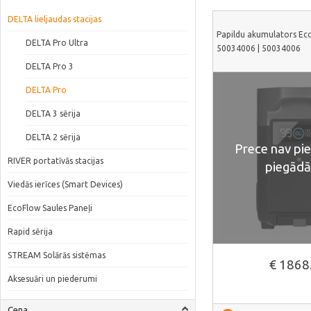
DELTA lieljaudas stacijas
Papildu akumulators Ec
DELTA Pro Ultra
50034006 | 50034006
DELTA Pro 3
DELTA Pro
DELTA 3 sērija
DELTA 2 sērija
Prece nav pi
RIVER portatīvās stacijas
piegādā
Viedās ierīces (Smart Devices)
EcoFlow Saules Paneļi
Rapid sērija
STREAM Solārās sistēmas
€ 1868
Aksesuāri un piederumi
Cena