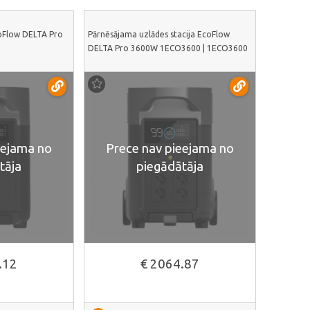
oFlow DELTA Pro
Pārnēsājama uzlādes stacija EcoFlow
DELTA Pro 3600W 1ECO3600 | 1ECO3600
eejama no
Prece nav pieejama no
tāja
piegādātāja
.12
€ 2064.87