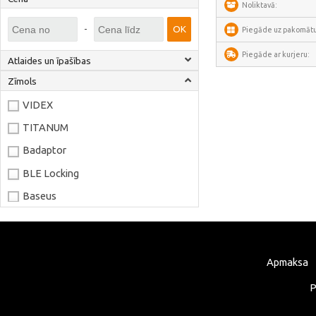
Noliktavā:
-
OK
Piegāde uz pakomātu
Piegāde ar kurjeru:
Atlaides un īpašības
Zīmols
VIDEX
TITANUM
Badaptor
BLE Locking
Baseus
Joyroom
LaserPecker
Apmaksa
xTool
Artillery
P
Creality