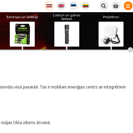
Lukturi un galvas
Baterijas un lādētāji
Prožektori
lampas
onāļu visā pasaulē. Tas ir mobilais enerģijas centrs ar integrētiem
o mājas tīkla zibens ātrumā.