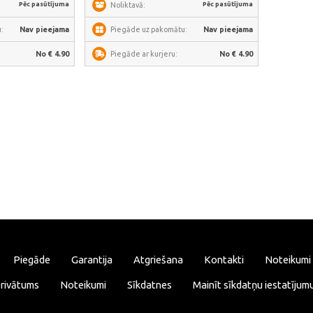
Pēc pasūtījuma
Pēc pasūtījuma
Noliktavā:
:
Nav pieejama
Piegāde uz pakomātu:
Nav pieejama
No € 4.90
Piegāde ar kurjeru:
No € 4.90
Piegāde
Garantija
Atgriešana
Kontakti
Noteikumi
rivātums
Noteikumi
Sīkdatnes
Mainīt sīkdatņu iestatījum