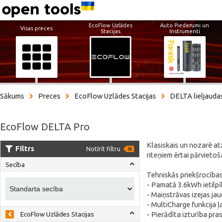
EcoFlow Uzlādes
Auto Piederumi un
Visas preces
Stacijas
Instrumenti
Sākums
Preces
EcoFlow Uzlādes Stacijas
DELTA lieljaudas
EcoFlow DELTA Pro
Klasiskais un nozarē atz
Filtrs
Notīrīt filtru
riteņiem ērtai pārvietoš
Secība
Tehniskās priekšrocības
- Pamatā 3.6kWh ietilpīb
- Maiņstrāvas izejas ja
- MultiCharge funkcija ļ
- Pierādīta izturība pra
EcoFlow Uzlādes Stacijas