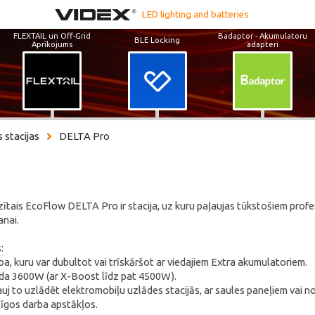
LED lighting and batteries
FLEXTAIL un Off-Grid
Badaptor - Akumulatoru
BLE Locking
Aprīkojums
adapteri
 stacijas
DELTA Pro
ītais EcoFlow DELTA Pro ir stacija, uz kuru paļaujas tūkstošiem profesi
anai.
:
a, kuru var dubultot vai trīskāršot ar viedajiem Extra akumulatoriem.
uda 3600W (ar X-Boost līdz pat 4500W).
auj to uzlādēt elektromobiļu uzlādes stacijās, ar saules paneļiem vai n
sīgos darba apstākļos.