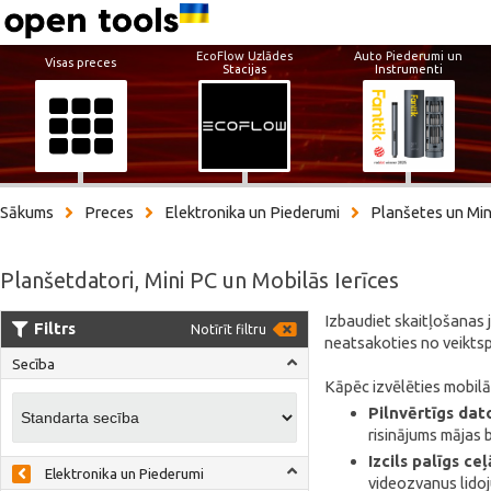
EcoFlow Uzlādes
Auto Piederumi un
Visas preces
Stacijas
Instrumenti
Sākums
Preces
Elektronika un Piederumi
Planšetes un Min
Planšetdatori, Mini PC un Mobilās Ierīces
Izbaudiet skaitļošanas j
Filtrs
Notīrīt filtru
neatsakoties no veiktsp
Secība
Kāpēc izvēlēties mobilā
Pilnvērtīgs dato
risinājums mājas 
Izcils palīgs ceļ
Elektronika un Piederumi
videozvanus lidoj