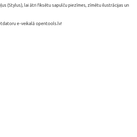
s (Stylus), lai ātri fiksētu sapulču piezīmes, zīmētu ilustrācijas un
etdatoru e-veikalā opentools.lv!