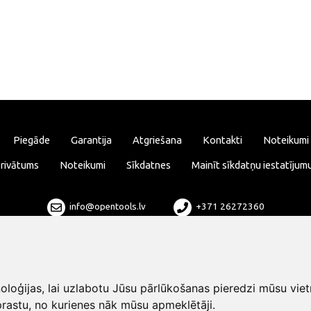
Piegāde
Garantija
Atgriešana
Kontakti
Noteikumi
rivātums
Noteikumi
Sīkdatnes
Mainīt sīkdatņu iestatījum
info@opentools.lv
+371 26272360
Tirdzniecības partneris: varle.lt
loģijas, lai uzlabotu Jūsu pārlūkošanas pieredzi mūsu viet
rastu, no kurienes nāk mūsu apmeklētāji.
Dizains un izstrāde