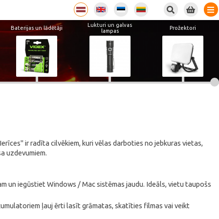
Lukturi un galvas
Baterijas un lādētāji
Prožektori
lampas
īces" ir radīta cilvēkiem, kuri vēlas darboties no jebkuras vietas,
esa uzdevumiem.
m un iegūstiet Windows / Mac sistēmas jaudu. Ideāls, vietu taupošs
mulatoriem ļauj ērti lasīt grāmatas, skatīties filmas vai veikt