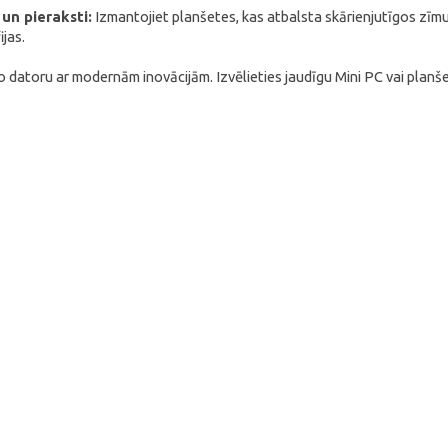
 un pieraksti:
Izmantojiet planšetes, kas atbalsta skārienjutīgos zīmuļu
jas.
go datoru ar modernām inovācijām. Izvēlieties jaudīgu Mini PC vai planš