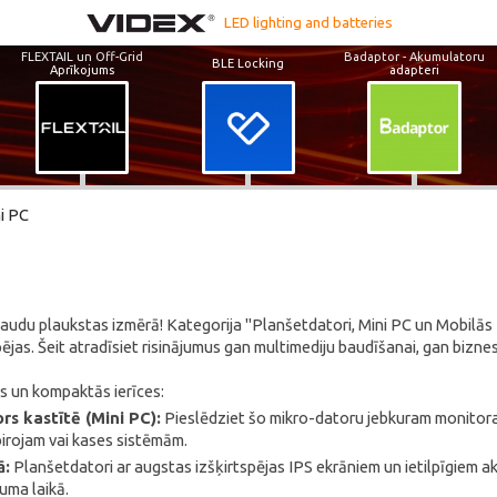
LED lighting and batteries
FLEXTAIL un Off-Grid
Badaptor - Akumulatoru
BLE Locking
Aprīkojums
adapteri
i PC
audu plaukstas izmērā! Kategorija "Planšetdatori, Mini PC un Mobilās Ier
ējas. Šeit atradīsiet risinājumus gan multimediju baudīšanai, gan bizn
s un kompaktās ierīces:
rs kastītē (Mini PC):
Pieslēdziet šo mikro-datoru jebkuram monitora
birojam vai kases sistēmām.
ā:
Planšetdatori ar augstas izšķirtspējas IPS ekrāniem un ietilpīgiem aku
uma laikā.