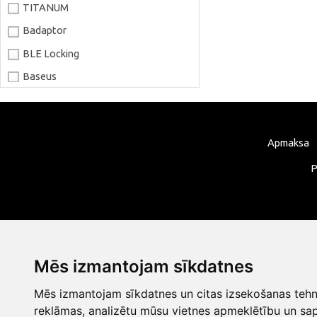
TITANUM
Badaptor
BLE Locking
Baseus
Joyroom
LaserPecker
Apmaksa
xTool
Artillery
P
Creality
AnyCubic
Elegoo
Sonoff
Mēs izmantojam sīkdatnes
Shelly
Mēs izmantojam sīkdatnes un citas izsekošanas tehno
Flextail
reklāmas, analizētu mūsu vietnes apmeklētību un sap