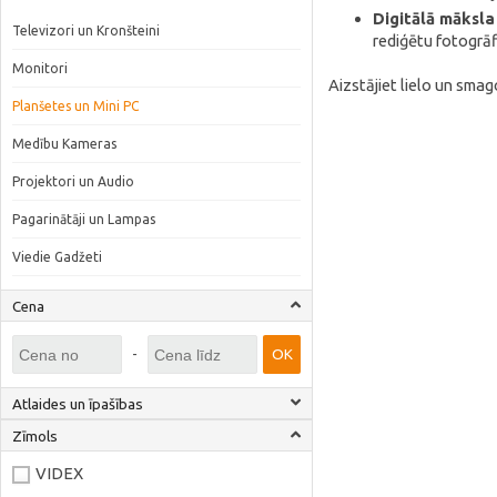
Digitālā māksla
Televizori un Kronšteini
rediģētu fotogrāfi
Monitori
Aizstājiet lielo un sma
Planšetes un Mini PC
Medību Kameras
Projektori un Audio
Pagarinātāji un Lampas
Viedie Gadžeti
Cena
-
OK
Atlaides un īpašības
Zīmols
VIDEX