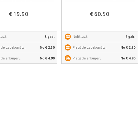
Skatīt vairāk
Skatīt vairāk
€ 19.90
€ 60.50
tavā:
3 gab.
Noliktavā:
2 gab.
āde uz pakomātu:
No € 2.50
Piegāde uz pakomātu:
No € 2.50
de ar kurjeru:
No € 4.90
Piegāde ar kurjeru:
No € 4.90