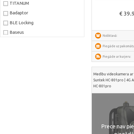
Skatīt vair
TITANUM
Badaptor
€ 39.
BLE Locking
Baseus
Noliktavā:
Joyroom
Piegāde uz pakomātu
LaserPecker
Piegāde ar kurjeru:
xTool
Artillery
Medību videokamera ar 
Creality
Suntek HC-801pro | 4G 
HC-801pro
AnyCubic
Elegoo
Sonoff
Shelly
Prece nav pi
Flextail