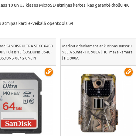
Class 10 un U3 klases MicroSD atmiņas kartes, kas garantē drošu 4K
u atmiņas karti e-veikalā opentools.lv!
ard SANDISK ULTRA SDXC 64GB
Medību videokamera ar kustības sensoru
HS-I Class 10 (SDSDUNB-064G-
900 A Suntek HC-900A | HC- meža kamera
 SDSDUNB-064G-GN6IN
| HC-900A