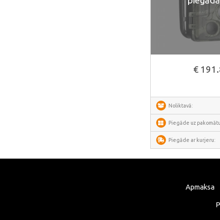
piegādā
NexTool
Blitzwolf
Puluz
Deerma
€ 191
AMZchef
HiBREW
IsEasy
Noliktavā:
HOTO
Piegāde uz pakomātu
Meross
Piegāde ar kurjeru:
Dorosin
Lokithor
Carlinkit
Apmaksa
Ancel
P
Habotest