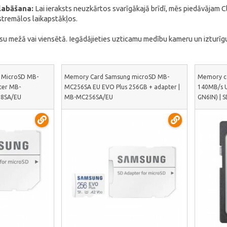
labāšana:
Lai ieraksts neuzkārtos svarīgākajā brīdī, mēs piedāvājam 
stremālos laikapstākļos.
jūsu mežā vai viensētā. Iegādājieties uzticamu medību kameru un izturīg
 MicroSD MB-
Memory Card Samsung microSD MB-
Memory c
ter MB-
MC256SA EU EVO Plus 256GB + adapter |
140MB/s U
28SA/EU
MB-MC256SA/EU
GN6IN) |