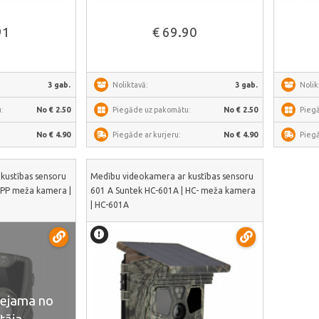
āk
Skatīt vairāk
91
€ 69.90
3 gab.
Noliktavā:
3 gab.
Nolik
:
No € 2.50
Piegāde uz pakomātu:
No € 2.50
Pieg
No € 4.90
Piegāde ar kurjeru:
No € 4.90
Piegā
kustības sensoru
Medību videokamera ar kustības sensoru
APP meža kamera |
601 A Suntek HC-601A | HC- meža kamera
| HC-601A
eejama no