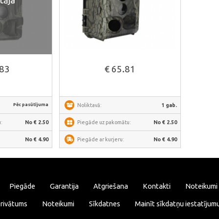
tāja
Skatīt vairāk
.83
€ 65.81
Pēc pasūtījuma
Noliktavā:
1 gab.
:
No € 2.50
Piegāde uz pakomātu:
No € 2.50
No € 4.90
Piegāde ar kurjeru:
No € 4.90
Piegāde
Garantija
Atgriešana
Kontakti
Noteikumi
rivātums
Noteikumi
Sīkdatnes
Mainīt sīkdatņu iestatījum