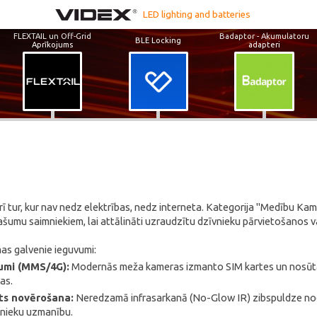
LED lighting and batteries
FLEXTAIL un Off-Grid
Badaptor - Akumulatoru
BLE Locking
Aprīkojums
adapteri
 tur, kur nav nedz elektrības, nedz interneta. Kategorija "Medību Kam
šumu saimniekiem, lai attālināti uzraudzītu dzīvnieku pārvietošanos vai
as galvenie ieguvumi:
jumi (MMS/4G):
Modernās meža kameras izmanto SIM kartes un nosūta f
as.
s novērošana:
Neredzamā infrasarkanā (No-Glow IR) zibspuldze nodr
inieku uzmanību.