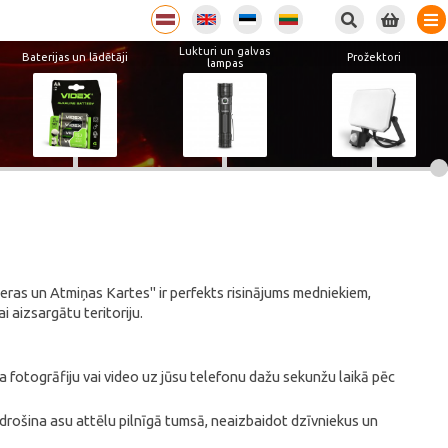
Lukturi un galvas
Baterijas un lādētāji
Prožektori
lampas
eras un Atmiņas Kartes" ir perfekts risinājums medniekiem,
 aizsargātu teritoriju.
otogrāfiju vai video uz jūsu telefonu dažu sekunžu laikā pēc
ošina asu attēlu pilnīgā tumsā, neaizbaidot dzīvniekus un