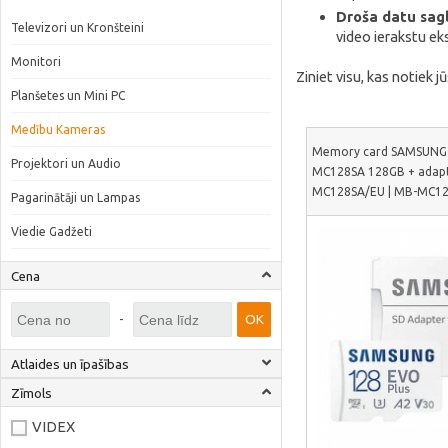
Droša datu sag
Televizori un Kronšteini
video ierakstu ek
Monitori
Ziniet visu, kas notiek 
Planšetes un Mini PC
Medību Kameras
Memory card SAMSUNG
Projektori un Audio
MC128SA 128GB + adap
MC128SA/EU | MB-MC1
Pagarinātāji un Lampas
Viedie Gadžeti
Cena
-
OK
Atlaides un īpašības
Zīmols
VIDEX