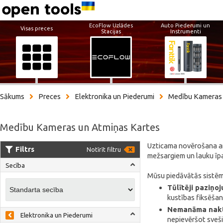
EcoFlow Uzlādes
Auto Piederumi un
Visas preces
Stacijas
Instrumenti
Sākums
Preces
Elektronika un Piederumi
Medību Kameras
Medību Kameras un Atmiņas Kartes
Uzticama novērošana arī
Filtrs
Notīrīt filtru
mežsargiem un lauku īpa
Secība
Mūsu piedāvātās sistēm
Tūlītēji paziņo
kustības fiksēšan
Nemanāma nakt
Elektronika un Piederumi
nepievēršot sveš