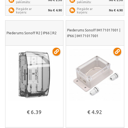
No € 2.50
No € 2.50
pakomātu:
pakomātu:
Piegāde ar
Piegāde ar
No € 4.90
No € 4.90
kurjeru:
kurjeru:
Piederums Sonoff IM171017001 |
Piederums Sonoff R2 | IP66 | R2
IP66 | IM171017001
€ 6.39
€ 4.92