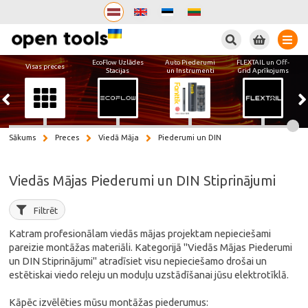
Meklēt
EcoFlow Uzlādes
Auto Piederumi
FLEXTAIL un Off-
Visas preces
Stacijas
un Instrumenti
Grid Aprīkojums
Sākums
Preces
Viedā Māja
Piederumi un DIN
Viedās Mājas Piederumi un DIN Stiprinājumi
Filtrēt
Katram profesionālam viedās mājas projektam nepieciešami
pareizie montāžas materiāli. Kategorijā "Viedās Mājas Piederumi
un DIN Stiprinājumi" atradīsiet visu nepieciešamo drošai un
estētiskai viedo releju un moduļu uzstādīšanai jūsu elektrotīklā.
Kāpēc izvēlēties mūsu montāžas piederumus: