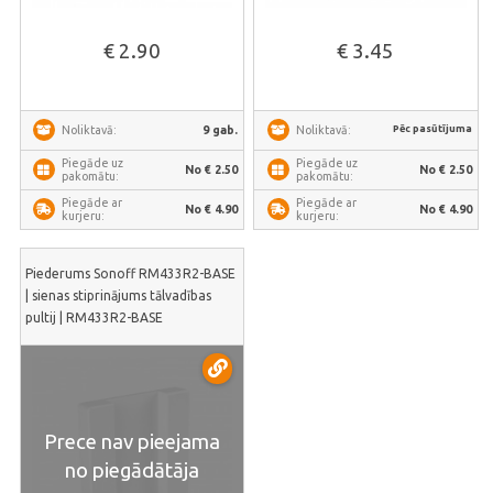
€ 2.90
€ 3.45
Pēc pasūtījuma
9 gab.
Noliktavā:
Noliktavā:
Piegāde uz
Piegāde uz
No € 2.50
No € 2.50
pakomātu:
pakomātu:
Piegāde ar
Piegāde ar
No € 4.90
No € 4.90
kurjeru:
kurjeru:
Piederums Sonoff RM433R2-BASE
| sienas stiprinājums tālvadības
pultij | RM433R2-BASE
Prece nav pieejama
no piegādātāja