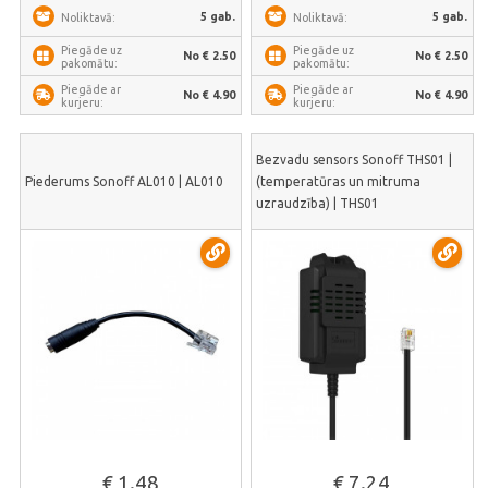
5 gab.
5 gab.
Noliktavā:
Noliktavā:
Piegāde uz
Piegāde uz
No € 2.50
No € 2.50
pakomātu:
pakomātu:
Piegāde ar
Piegāde ar
No € 4.90
No € 4.90
kurjeru:
kurjeru:
Bezvadu sensors Sonoff THS01 |
Piederums Sonoff AL010 | AL010
(temperatūras un mitruma
uzraudzība) | THS01
€ 1.48
€ 7.24