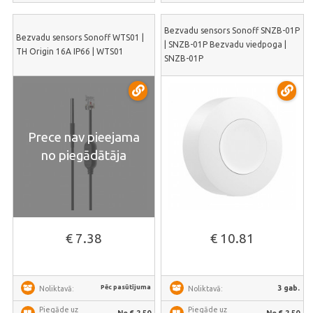
Bezvadu sensors Sonoff SNZB-01P
Bezvadu sensors Sonoff WTS01 |
| SNZB-01P Bezvadu viedpoga |
TH Origin 16A IP66 | WTS01
SNZB-01P
Prece nav pieejama
no piegādātāja
€ 7.38
€ 10.81
Pēc pasūtījuma
3 gab.
Noliktavā:
Noliktavā:
Piegāde uz
Piegāde uz