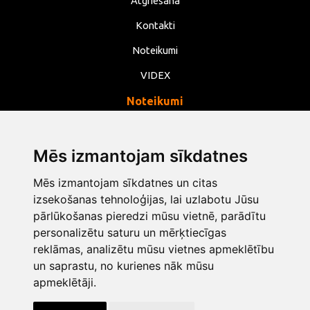
Atgriešana
Kontakti
Noteikumi
VIDEX
Noteikumi
Privātums
Noteikumi
Mēs izmantojam sīkdatnes
Sīkdatnes
Mēs izmantojam sīkdatnes un citas
Mainīt sīkdatņu iestatījumus
izsekošanas tehnoloģijas, lai uzlabotu Jūsu
pārlūkošanas pieredzi mūsu vietnē, parādītu
personalizētu saturu un mērķtiecīgas
info@opentools.lv
+371 26272360
reklāmas, analizētu mūsu vietnes apmeklētību
un saprastu, no kurienes nāk mūsu
apmeklētāji.