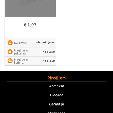
€ 1.97
Pēc pasūtījuma
Noliktavā:
Piegāde uz
No € 2.50
pakomātu:
Piegāde ar
No € 4.90
kurjeru:
Pircējiem
Apmaksa
Piegāde
Garantija