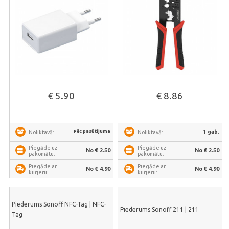
€ 5.90
€ 8.86
Pēc pasūtījuma
1 gab.
Noliktavā:
Noliktavā:
Piegāde uz
Piegāde uz
No € 2.50
No € 2.50
pakomātu:
pakomātu:
Piegāde ar
Piegāde ar
No € 4.90
No € 4.90
kurjeru:
kurjeru:
Piederums Sonoff NFC-Tag | NFC-
Piederums Sonoff 211 | 211
Tag