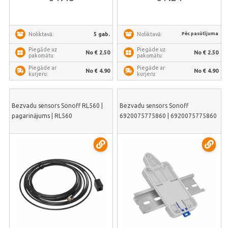
Pēc pasūtījuma
5 gab.
Noliktavā:
Noliktavā:
Piegāde uz
Piegāde uz
No € 2.50
No € 2.50
pakomātu:
pakomātu:
Piegāde ar
Piegāde ar
No € 4.90
No € 4.90
kurjeru:
kurjeru:
Bezvadu sensors Sonoff RL560 |
Bezvadu sensors Sonoff
pagarinājums | RL560
6920075775860 | 6920075775860