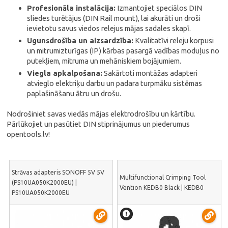
Profesionāla instalācija:
Izmantojiet speciālos DIN
sliedes turētājus (DIN Rail mount), lai akurāti un droši
ievietotu savus viedos relejus mājas sadales skapī.
Ugunsdrošība un aizsardzība:
Kvalitatīvi releju korpusi
un mitrumizturīgas (IP) kārbas pasargā vadības moduļus no
putekļiem, mitruma un mehāniskiem bojājumiem.
Viegla apkalpošana:
Sakārtoti montāžas adapteri
atvieglo elektriķu darbu un padara turpmāku sistēmas
paplašināšanu ātru un drošu.
Nodrošiniet savas viedās mājas elektrodrošību un kārtību.
Pārlūkojiet un pasūtiet DIN stiprinājumus un piederumus
opentools.lv!
Strāvas adapteris SONOFF 5V 5V
Multifunctional Crimping Tool
(PS10UA050K2000EU) |
Vention KEDB0 Black | KEDB0
PS10UA050K2000EU