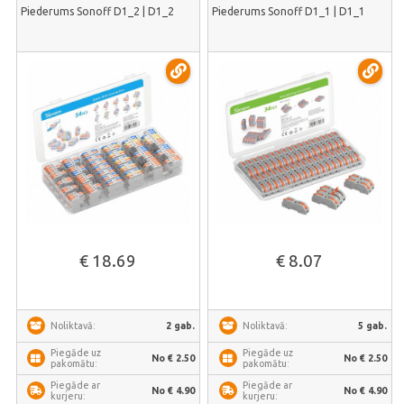
Piederums Sonoff D1_2 | D1_2
Piederums Sonoff D1_1 | D1_1
€ 18.69
€ 8.07
2 gab.
5 gab.
Noliktavā:
Noliktavā:
Piegāde uz
Piegāde uz
No € 2.50
No € 2.50
pakomātu:
pakomātu:
Piegāde ar
Piegāde ar
No € 4.90
No € 4.90
kurjeru:
kurjeru: