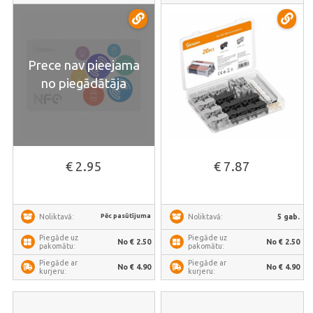
Prece nav pieejama
no piegādātāja
€ 2.95
€ 7.87
Pēc pasūtījuma
5 gab.
Noliktavā:
Noliktavā:
Piegāde uz
Piegāde uz
No € 2.50
No € 2.50
pakomātu:
pakomātu:
Piegāde ar
Piegāde ar
No € 4.90
No € 4.90
kurjeru:
kurjeru: