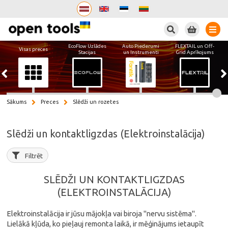
Meklēt
EcoFlow Uzlādes
Auto Piederumi
FLEXTAIL un Off-
Visas preces
Stacijas
un Instrumenti
Grid Aprīkojums
Sākums
Preces
Slēdži un rozetes
Slēdži un kontaktligzdas (Elektroinstalācija)
Filtrēt
SLĒDŽI UN KONTAKTLIGZDAS
(ELEKTROINSTALĀCIJA)
Elektroinstalācija ir jūsu mājokļa vai biroja "nervu sistēma".
Lielākā kļūda, ko pieļauj remonta laikā, ir mēģinājums ietaupīt