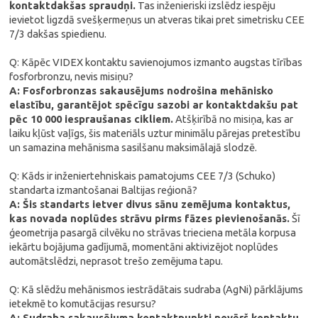
kontaktdakšas spraudņi.
Tas inženieriski izslēdz iespēju
ievietot ligzdā svešķermeņus un atveras tikai pret simetrisku CEE
7/3 dakšas spiedienu.
Q: Kāpēc VIDEX kontaktu savienojumos izmanto augstas tīrības
fosforbronzu, nevis misiņu?
A: Fosforbronzas sakausējums nodrošina mehānisko
elastību, garantējot spēcīgu sazobi ar kontaktdakšu pat
pēc 10 000 iespraušanas cikliem.
Atšķirībā no misiņa, kas ar
laiku kļūst vaļīgs, šis materiāls uztur minimālu pārejas pretestību
un samazina mehānisma sasilšanu maksimālajā slodzē.
Q: Kāds ir inženiertehniskais pamatojums CEE 7/3 (Schuko)
standarta izmantošanai Baltijas reģionā?
A: Šis standarts ietver divus sānu zemējuma kontaktus,
kas novada noplūdes strāvu pirms fāzes pievienošanās.
Šī
ģeometrija pasargā cilvēku no strāvas trieciena metāla korpusa
iekārtu bojājuma gadījumā, momentāni aktivizējot noplūdes
automātslēdzi, neprasot trešo zemējuma tapu.
Q: Kā slēdžu mehānismos iestrādātais sudraba (AgNi) pārklājums
ietekmē to komutācijas resursu?
A: Sudraba sakausējuma kontaktpunkti novērš kontaktu