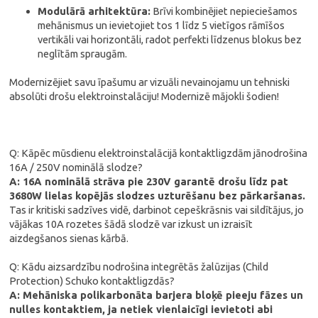
Modulārā arhitektūra:
Brīvi kombinējiet nepieciešamos
mehānismus un ievietojiet tos 1 līdz 5 vietīgos rāmīšos
vertikāli vai horizontāli, radot perfekti līdzenus blokus bez
neglītām spraugām.
Modernizējiet savu īpašumu ar vizuāli nevainojamu un tehniski
absolūti drošu elektroinstalāciju! Modernizē mājokli šodien!
Q: Kāpēc mūsdienu elektroinstalācijā kontaktligzdām jānodrošina
16A / 250V nominālā slodze?
A: 16A nominālā strāva pie 230V garantē drošu līdz pat
3680W lielas kopējās slodzes uzturēšanu bez pārkaršanas.
Tas ir kritiski sadzīves vidē, darbinot cepeškrāsnis vai sildītājus, jo
vājākas 10A rozetes šādā slodzē var izkust un izraisīt
aizdegšanos sienas kārbā.
Q: Kādu aizsardzību nodrošina integrētās žalūzijas (Child
Protection) Schuko kontaktligzdās?
A: Mehāniska polikarbonāta barjera bloķē pieeju fāzes un
nulles kontaktiem, ja netiek vienlaicīgi ievietoti abi