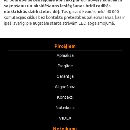
saķepšanu un oksidēšanos ieslēgšanas brīdī radītās
elektriskās dzirksteles dēļ.
Tas garantē vairāk nekā 40 000
komutācijas ciklus bez kontaktu pretestības palielināšanās, kas ir
īpaši svarīgi pie augstām starta strāvām LED apgaismojumā.
Pircējiem
Apmaksa
Piegāde
Garantija
Atgriešana
Kontakti
Noteikumi
VIDEX
Noteikumi