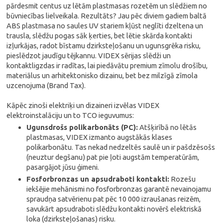
pārdesmit centus uz lētām plastmasas rozetēm un slēdžiem no
būvniecības lielveikala. Rezultāts? Jau pēc diviem gadiem baltā
ABS plastmasa no saules UV stariem kļūst neglīti dzeltena un
trausla, slēdžu pogas sāk ķerties, bet lētie skārda kontakti
izļurkājas, radot bīstamu dzirksteļošanu un ugunsgrēka risku,
pieslēdzot jaudīgu tējkannu. VIDEX sērijas slēdži un
kontaktligzdas ir radītas, lai piedāvātu premium zīmolu drošību,
materiālus un arhitektonisko dizainu, bet bez milzīgā zīmola
uzcenojuma (Brand Tax).
Kāpēc zinoši elektriķi un dizaineri izvēlas VIDEX
elektroinstalāciju un to TCO ieguvumus:
Ugunsdrošs polikarbonāts (PC):
Atšķirībā no lētās
plastmasas, VIDEX izmanto augstākās klases
polikarbonātu. Tas nekad nedzeltēs saulē un ir pašdzēsošs
(neuztur degšanu) pat pie ļoti augstām temperatūrām,
pasargājot jūsu ģimeni.
Fosforbronzas un apsudraboti kontakti:
Rozešu
iekšējie mehānismi no fosforbronzas garantē nevainojamu
spraudņa satvērienu pat pēc 10 000 izraušanas reizēm,
savukārt apsudraboti slēdžu kontakti novērš elektriskā
loka (dzirksteļošanas) risku.