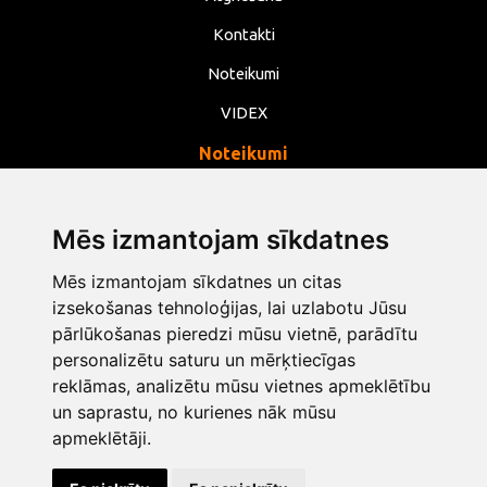
Kontakti
Noteikumi
VIDEX
Noteikumi
Privātums
Noteikumi
Mēs izmantojam sīkdatnes
Sīkdatnes
Mēs izmantojam sīkdatnes un citas
Mainīt sīkdatņu iestatījumus
izsekošanas tehnoloģijas, lai uzlabotu Jūsu
pārlūkošanas pieredzi mūsu vietnē, parādītu
personalizētu saturu un mērķtiecīgas
info@opentools.lv
+371 26272360
reklāmas, analizētu mūsu vietnes apmeklētību
un saprastu, no kurienes nāk mūsu
apmeklētāji.
Tirdzniecības partneris: varle.lt