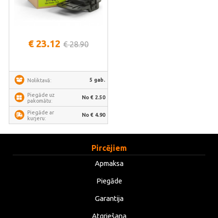
€ 23.12
€ 28.90
5 gab.
Noliktavā:
Piegāde uz
No € 2.50
pakomātu:
Piegāde ar
No € 4.90
kurjeru:
Pircējiem
Apmaksa
Piegāde
Garantija
Atgriešana