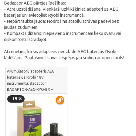
Badaptor AEG pārejas īpašības:
- Ātra uzstādīšana: Vienkārši uzklikšķiniet adapteri uz AEG
baterijas un ievietojiet Ryobi instrumentā.
- Nepārtraukta jauda: Nodrošina stabilu strāvas padevi bez
jaudas zudumiem.
- Kompakts dizains: Nepievieno instrumentam lieku svaru vai
diskomfortu strādājot.
Atcerieties, ka šis adapteris neuzlādē AEG baterijas Ryobi
lādētājos. Paplašiniet savas iespējas jau šodien ar open tools!
Akumulatoru adapteris AEG
baterija uz Ryobi 18V
instrumentu, Badaptor
BADAPTOR-AEG-RYO-BX –
Izmanto esošos AEG
-19
akumulatorus plašajā Ryobi ONE+
sērijas dārza un remonta tehnikā |
BADAPTOR-AEG-RYO-BX