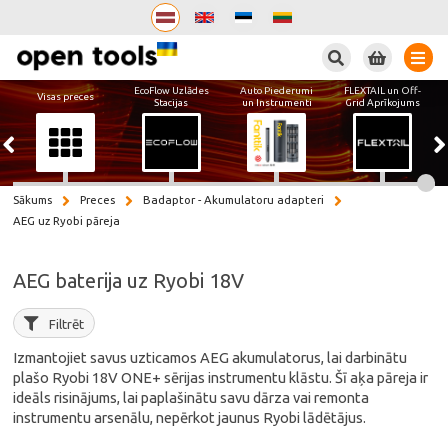
Meklēt
EcoFlow Uzlādes
Auto Piederumi
FLEXTAIL un Off-
Visas preces
Stacijas
un Instrumenti
Grid Aprīkojums
Sākums
Preces
Badaptor - Akumulatoru adapteri
AEG uz Ryobi pāreja
AEG baterija uz Ryobi 18V
Filtrēt
Izmantojiet savus uzticamos AEG akumulatorus, lai darbinātu
plašo Ryobi 18V ONE+ sērijas instrumentu klāstu. Šī aķa pāreja ir
ideāls risinājums, lai paplašinātu savu dārza vai remonta
instrumentu arsenālu, nepērkot jaunus Ryobi lādētājus.